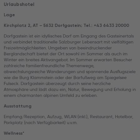
Urlaubshotel
Lage
Kirchplatz 2, AT – 5632 Dorfgastein; Tel.: +43 6433 20000
Dorfgastein ist ein idyllisches Dorf am Eingang des Gasteinertals
und verbindet traditionelle Salzburger Lebensart mit vielfältigen
Freizeitmöglichkeiten. Umgeben von beeindruckender
Berglandschaft bietet der Ort sowohl im Sommer als auch im
Winter ein breites Aktivangebot. Im Sommer erwarten Besucher
zahlreiche familienfreundliche Themenwege,
abwechslungsreiche Wanderungen und spannende Ausflugsziele
wie die Burg Klammstein oder der Barfußweg am Spiegelsee
Fulseck. Dorfgastein überzeugt durch seine herzliche
Atmosphäre und lädt dazu ein, Natur, Bewegung und Erholung in
einem charmanten alpinen Umfeld zu erleben.
Ausstattung
Empfang/Rezeption, Aufzug, WLAN (inkl.), Restaurant, Hotelbar,
Parkplatz (nach Verfügbarkeit) u.v.m.
Wellness*