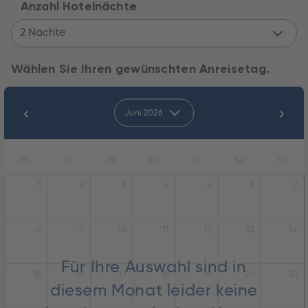
Anzahl Hotelnächte
2 Nächte
Wählen Sie Ihren gewünschten Anreisetag.
Juni 2026
Mo
Di
Mi
Do
Fr
Sa
So
1
2
3
4
5
6
7
8
9
10
11
12
13
14
Für Ihre Auswahl sind in
15
16
17
18
19
20
21
diesem Monat leider keine