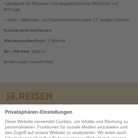
• geeignet für Personen mit eingeschränkter Mobilität: auf
Anfrage
• Hotel-, Wellness- und Freizeiteinrichtungen z.T. gegen Gebühr
Kundeninformationen
2 Nächte
Mindestaufenthalt:
täglich
An-/Abreise:
Änderungen vorbehalten.
Warum jö?
Service