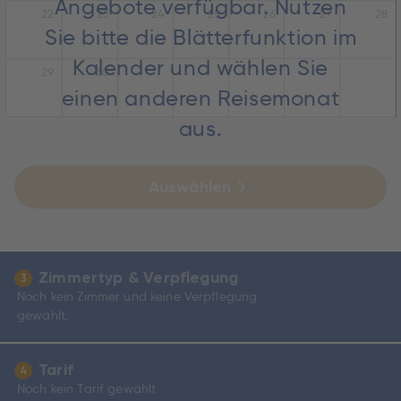
Angebote verfügbar. Nutzen
22
23
24
25
26
27
28
Sie bitte die Blätterfunktion im
Kalender und wählen Sie
29
30
einen anderen Reisemonat
aus.
Auswählen
Zimmertyp & Verpflegung
3
Noch kein Zimmer und keine Verpflegung
gewählt.
Tarif
4
Noch kein Tarif gewählt