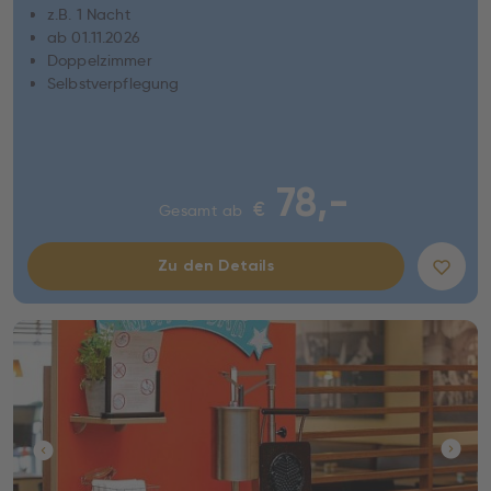
z.B. 1 Nacht
ab 01.11.2026
Doppelzimmer
Selbstverpflegung
78,-
€
Gesamt ab
Zu den Details