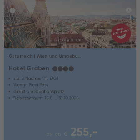
Österreich | Wien und Umgebung | Wien
Hotel Graben
★
★
★
★
z.B. 2 Nächte, ÜF, DG1
Vienna Flexi Pass
direkt am Stephansplatz
Reisezeitraum: 15.8. – 31.10.2026
255,-
€
p.P. ab