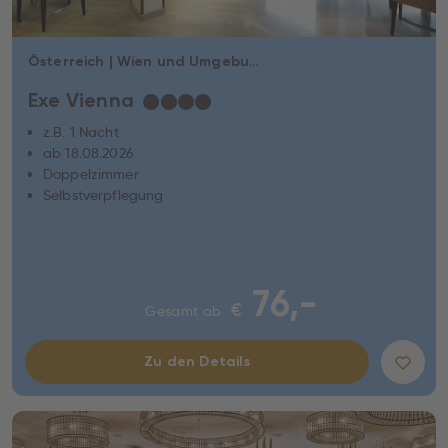
Österreich | Wien und Umgebung | Wien
Exe Vienna
★
★
★
★
z.B. 1 Nacht
ab 18.08.2026
Doppelzimmer
Selbstverpflegung
76,-
€
Gesamt ab
Zu den Details