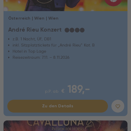
Österreich | Wien | Wien
André Rieu Konzert
★
★
★
★
z.B. 1 Nacht, ÜF, DB1
inkl. Sitzplatztickets für „André Rieu“ Kat. B
Hotel in Top Lage
Reisezeitraum: 7.11. – 8.11.2026
189,-
€
p.P. ab
Zu den Details