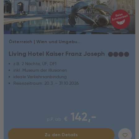
Österreich | Wien und Umgebung | Wien
Living Hotel Kaiser Franz Joseph
★
★
★
★
z.B. 2 Nächte, ÜF, DF1
inkl. Museum der Illusionen
ideale Verkehrsanbindung
Reisezeitraum: 20.3. – 31.10.2026
142,-
€
p.P. ab
Zu den Details