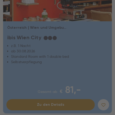
Österreich | Wien und Umgebung | Wien
ibis Wien City
★
★
★
z.B. 1 Nacht
ab 30.08.2026
Standard Room with 1 double bed
Selbstverpflegung
81,-
€
Gesamt ab
Zu den Details