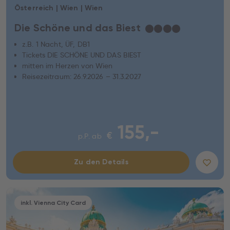
Österreich | Wien | Wien
Die Schöne und das Biest
★
★
★
★
z.B. 1 Nacht, ÜF, DB1
Tickets DIE SCHÖNE UND DAS BIEST
mitten im Herzen von Wien
Reisezeitraum: 26.9.2026 – 31.3.2027
155,-
€
p.P. ab
Zu den Details
inkl. Vienna City Card