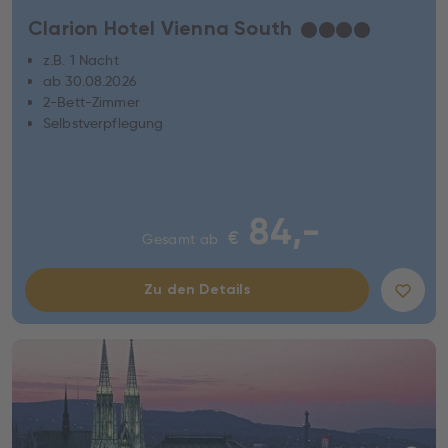
Clarion Hotel Vienna South
★
★
★
★
z.B. 1 Nacht
ab 30.08.2026
2-Bett-Zimmer
Selbstverpflegung
84,-
€
Gesamt ab
Zu den Details