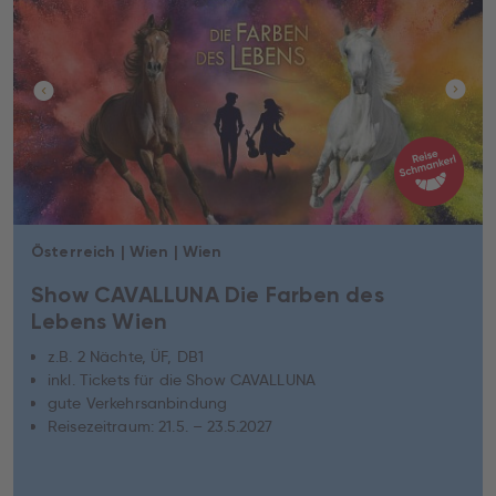
Österreich | Wien | Wien
Show CAVALLUNA Die Farben des
Lebens Wien
z.B. 2 Nächte, ÜF, DB1
inkl. Tickets für die Show CAVALLUNA
gute Verkehrsanbindung
Reisezeitraum: 21.5. – 23.5.2027