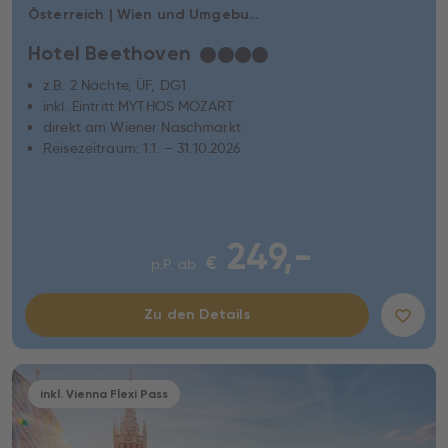
Österreich | Wien und Umgebung | Wien
Hotel Beethoven
★
★
★
★
z.B. 2 Nächte, ÜF, DG1
inkl. Eintritt MYTHOS MOZART
direkt am Wiener Naschmarkt
Reisezeitraum: 1.1. – 31.10.2026
249,-
€
p.P. ab
Zu den Details
inkl. Vienna Flexi Pass