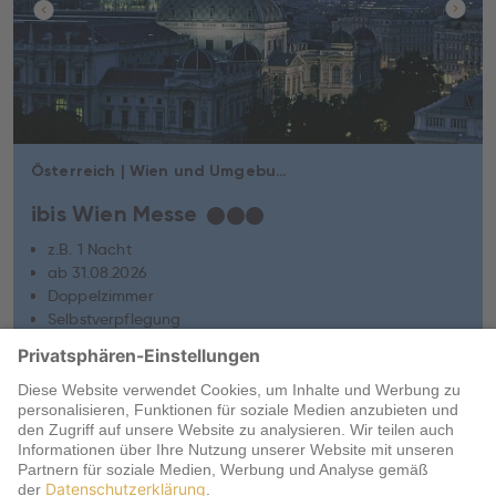
Österreich | Wien und Umgebung | Wien
ibis Wien Messe
★
★
★
z.B. 1 Nacht
ab 31.08.2026
Doppelzimmer
Selbstverpflegung
84,-
€
Gesamt ab