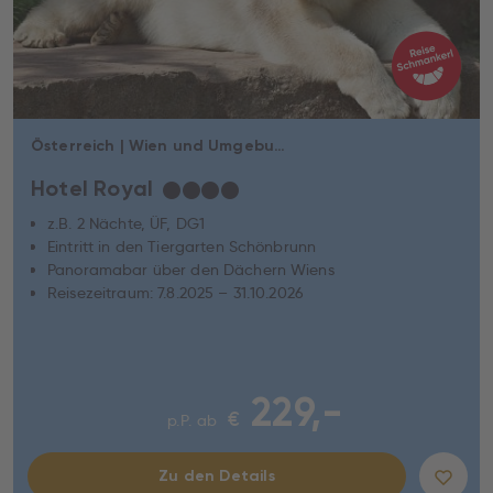
Österreich | Wien und Umgebung | Wien
Hotel Royal
★
★
★
★
z.B. 2 Nächte, ÜF, DG1
Eintritt in den Tiergarten Schönbrunn
Panoramabar über den Dächern Wiens
Reisezeitraum: 7.8.2025 – 31.10.2026
229,-
€
p.P. ab
Zu den Details