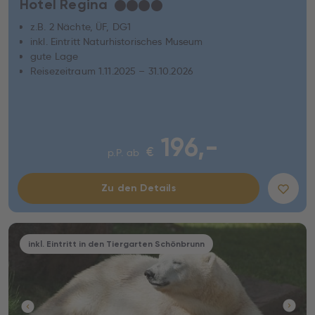
Hotel Regina
★
★
★
★
z.B. 2 Nächte, ÜF, DG1
inkl. Eintritt Naturhistorisches Museum
gute Lage
Reisezeitraum 1.11.2025 – 31.10.2026
196,-
€
p.P. ab
Zu den Details
inkl. Eintritt in den Tiergarten Schönbrunn