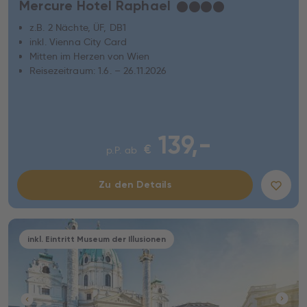
Mercure Hotel Raphael
★
★
★
★
z.B. 2 Nächte, ÜF, DB1
inkl. Vienna City Card
Mitten im Herzen von Wien
Reisezeitraum: 1.6. – 26.11.2026
139,-
€
p.P. ab
Zu den Details
inkl. Eintritt Museum der Illusionen