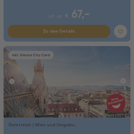
67,-
€
p.P. ab
Zu den Details
inkl. Vienna City Card
Österreich | Wien und Umgebung | Wien