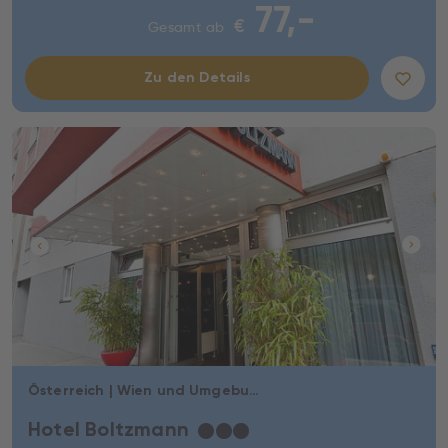
77,-
€
Gesamt ab
Zu den Details
Österreich | Wien und Umgebung | Wien
Hotel Boltzmann
★
★
★