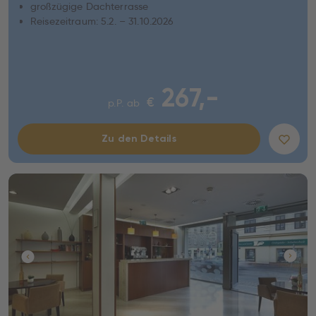
großzügige Dachterrasse
Reisezeitraum: 5.2. – 31.10.2026
267,-
€
p.P. ab
Zu den Details