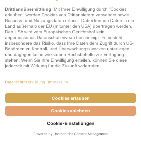
Zu den Details
Österreich | Wien und Umgebung | Wien
Spark by Hilton Vienna Messe Prater
★
★
★
★
z.B. 1 Nacht
ab 23.08.2026