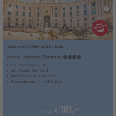
Österreich | Wien und Umgebung | Wien
Hotel Johann Strauss
★
★
★
★
z.B. 2 Nächte, ÜF, DB1
inkl. Vienna City Card
mitten im Herzen von Wien
Reisezeitraum: 1.1. – 31.10.2026
181,-
€
p.P. ab