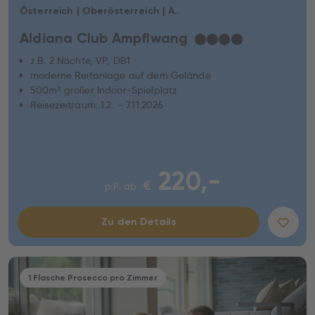
Österreich | Oberösterreich | Ampflwang im Hausruckwald
Aldiana Club Ampflwang
★
★
★
★
z.B. 2 Nächte, VP, DB1
moderne Reitanlage auf dem Gelände
500m² großer Indoor-Spielplatz
Reisezeitraum: 1.2. – 7.11.2026
220,-
€
p.P. ab
Zu den Details
1 Flasche Prosecco pro Zimmer