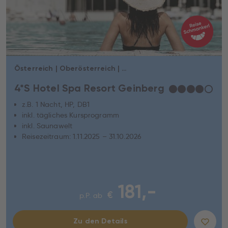
Österreich | Oberösterreich | Geinberg
4*S Hotel Spa Resort Geinberg
★
★
★
★
☆
z.B. 1 Nacht, HP, DB1
inkl. tägliches Kursprogramm
inkl. Saunawelt
Reisezeitraum: 1.11.2025 – 31.10.2026
181,-
€
p.P. ab
Zu den Details