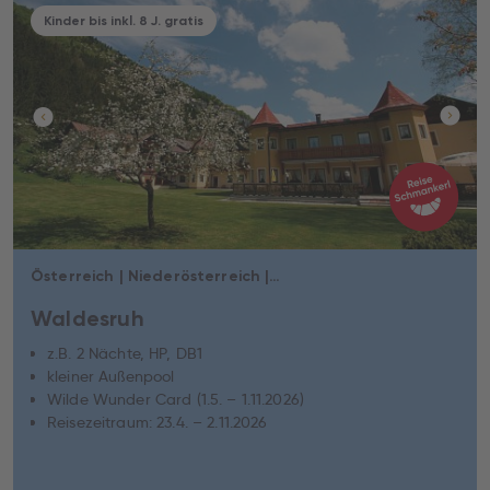
Kinder bis inkl. 8 J. gratis
Österreich | Niederösterreich | Göstling an der Ybbs
Waldesruh
z.B. 2 Nächte, HP, DB1
kleiner Außenpool
Wilde Wunder Card (1.5. – 1.11.2026)
Reisezeitraum: 23.4. – 2.11.2026