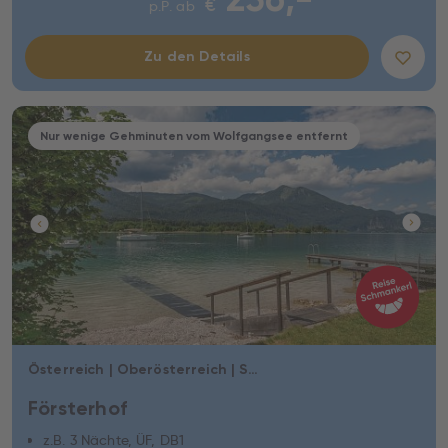
€
p.P. ab
Zu den Details
Nur wenige Gehminuten vom Wolfgangsee entfernt
Österreich | Oberösterreich | St. Wolfgang im Salzkammergut
Försterhof
z.B. 3 Nächte, ÜF, DB1