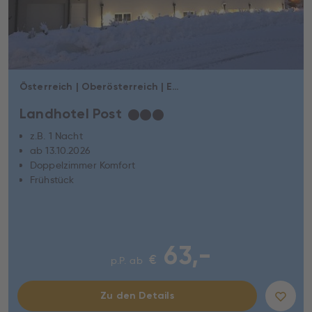
Österreich | Oberösterreich | Ebensee am Traunsee
Landhotel Post
★
★
★
z.B. 1 Nacht
ab 13.10.2026
Doppelzimmer Komfort
Frühstück
63,-
€
p.P. ab
Zu den Details