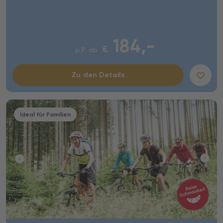
184,-
€
p.P. ab
Zu den Details
Ideal für Familien