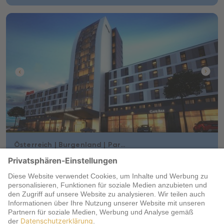
Österreich | Burgenland | Parndorf
Pannonia Tower Hotel
★
★
★
★
z.B. 1 Nacht
ab 31.08.2026
Doppelzimmer
Selbstverpflegung