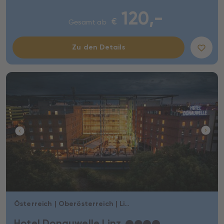
120,-
€
Gesamt ab
Zu den Details
Österreich | Oberösterreich | Linz
Hotel Donauwelle Linz
★
★
★
★