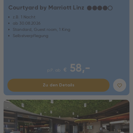
Courtyard by Marriott Linz
★
★
★
★
☆
z.B. 1 Nacht
ab 30.08.2026
Standard, Guest room, 1 King
Selbstverpflegung
58,-
€
p.P. ab
Zu den Details