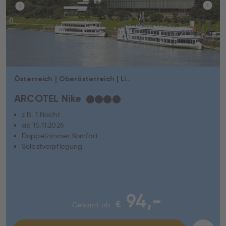
Österreich | Oberösterreich | Linz
ARCOTEL Nike
★
★
★
★
z.B. 1 Nacht
ab 15.11.2026
Doppelzimmer Komfort
Selbstverpflegung
94,-
€
Gesamt ab