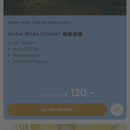
Österreich | Niederösterreich | Hainburg an der Donau
Hotel Altes Kloster
★
★
★
★
z.B. 1 Nacht
ab 21.08.2026
Doppelzimmer
Selbstverpflegung
120,-
€
Gesamt ab
Zu den Details