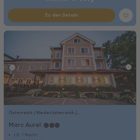
Zu den Details
Österreich | Niederösterreich | Petronell-Carnuntum
Marc Aurel
★
★
★
z.B. 1 Nacht