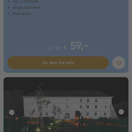
ab 27.09.2026
Doppelzimmer
Frühstück
59,-
€
p.P. ab
Zu den Details