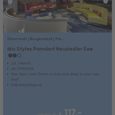
Österreich | Burgenland | Parndorf
ibis Styles Parndorf Neusiedler See
★
★
☆
z.B. 1 Nacht
ab 27.09.2026
Your twin room: Share a room and sleep in your own
bed!
Selbstverpflegung
117,-
€
Gesamt ab