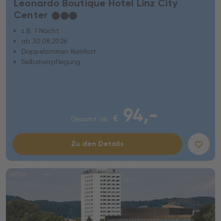
Leonardo Boutique Hotel Linz City
Center
★
★
★
z.B. 1 Nacht
ab 30.08.2026
Doppelzimmer Komfort
Selbstverpflegung
94,-
€
Gesamt ab
Zu den Details