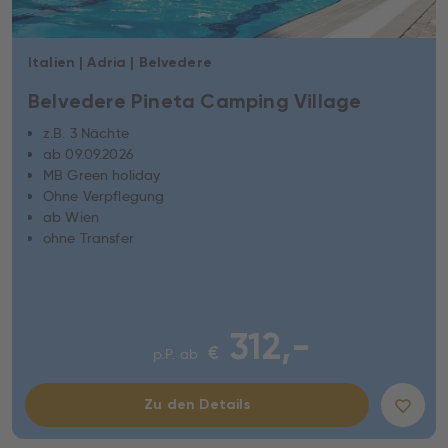
Italien | Adria | Belvedere
Belvedere Pineta Camping Village
z.B. 3 Nächte
ab 09.09.2026
MB Green holiday
Ohne Verpflegung
ab Wien
ohne Transfer
312,-
€
p.P. ab
Zu den Details