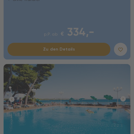
334,-
€
p.P. ab
Zu den Details