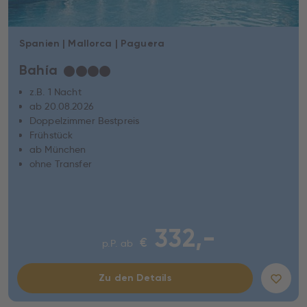
Spanien | Mallorca | Paguera
Bahía
★
★
★
★
z.B. 1 Nacht
ab 20.08.2026
Doppelzimmer Bestpreis
Frühstück
ab München
ohne Transfer
332,-
€
p.P. ab
Zu den Details