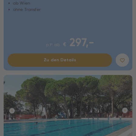
ab Wien
ohne Transfer
297,-
€
p.P. ab
Zu den Details