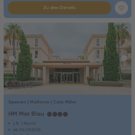
Zu den Details
Spanien | Mallorca | Cala Millor
HM Mar Blau
★
★
★
★
z.B. 1 Nacht
ab 06.09.2026