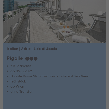
Italien | Adria | Lido di Jesolo
Pigalle
★
★
★
z.B. 2 Nächte
ab 09.09.2026
Double Room Standard Relax Latereal Sea View
Frühstück
ab Wien
ohne Transfer