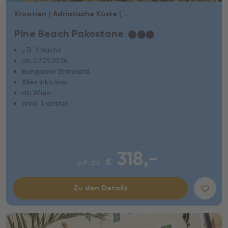
Kroatien | Adriatische Küste | Pakostane
Pine Beach Pakostane
★
★
★
z.B. 1 Nacht
ab 07.09.2026
Bungalow Standard
Alles Inklusive
ab Wien
ohne Transfer
318,-
€
p.P. ab
Zu den Details