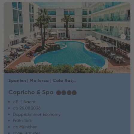
Spanien | Mallorca | Cala Ratjada
Capricho & Spa
★
★
★
★
z.B. 1 Nacht
ab 26.08.2026
Doppelzimmer Economy
Frühstück
ab München
ohne Transfer