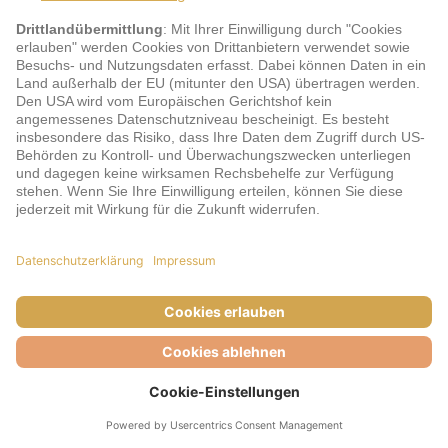
★
★
★
★
z.B. 1 Nacht
ab 25.08.2026
Doppelzimmer
Frühstück
ab Wien
ohne Transfer
341,-
€
p.P. ab
Zu den Details