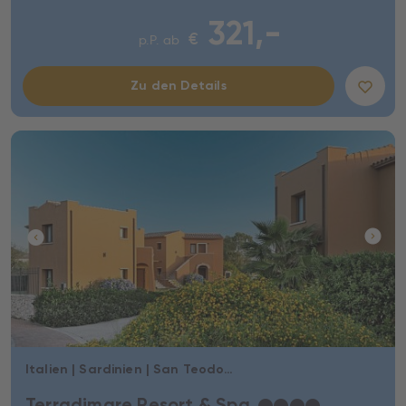
321,-
€
p.P. ab
Zu den Details
Italien | Sardinien | San Teodoro
Terradimare Resort & Spa
★
★
★
★