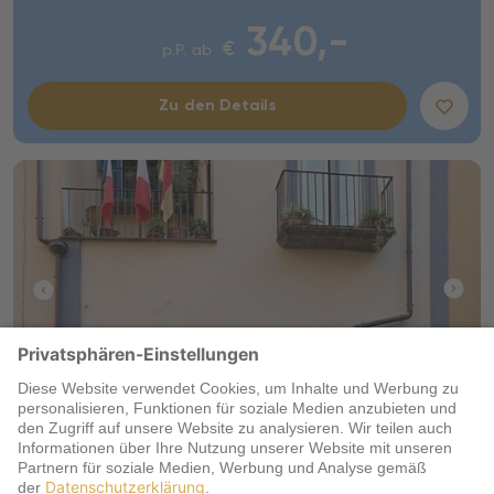
340,-
€
p.P. ab
Zu den Details
Italien | Golf von Neapel | Neapel
Caravaggio