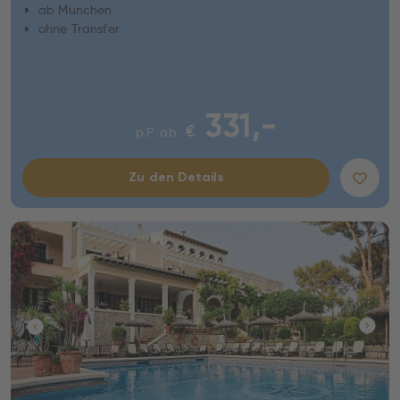
ab München
ohne Transfer
331,-
€
p.P. ab
Zu den Details