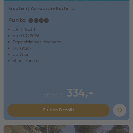
Kroatien | Adriatische Küste | Vodice
Punta
★
★
★
★
z.B. 1 Nacht
ab 07.09.2026
Doppelzimmer Meerseite
Frühstück
ab Wien
ohne Transfer
334,-
€
p.P. ab
Zu den Details