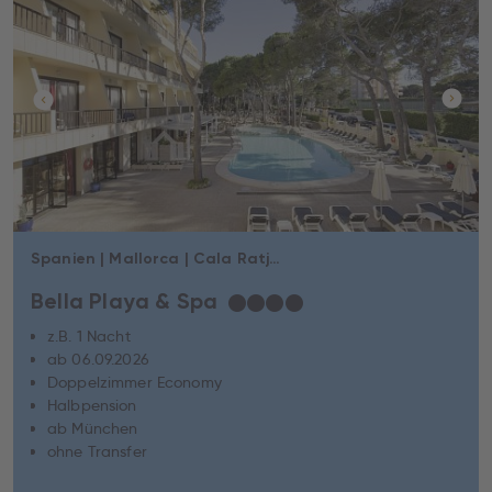
Spanien | Mallorca | Cala Ratjada
Bella Playa & Spa
★
★
★
★
z.B. 1 Nacht
ab 06.09.2026
Doppelzimmer Economy
Halbpension
ab München
ohne Transfer