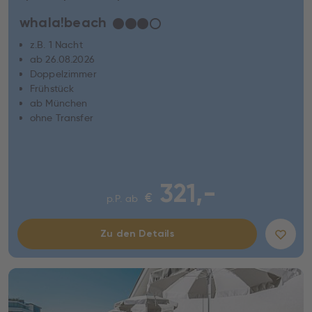
whala!beach
★
★
★
☆
z.B. 1 Nacht
ab 26.08.2026
Doppelzimmer
Frühstück
ab München
ohne Transfer
321,-
€
p.P. ab
Zu den Details