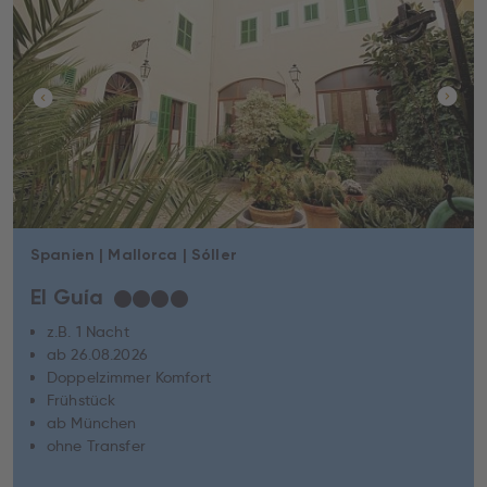
Spanien | Mallorca | Sóller
El Guía
★
★
★
★
z.B. 1 Nacht
ab 26.08.2026
Doppelzimmer Komfort
Frühstück
ab München
ohne Transfer