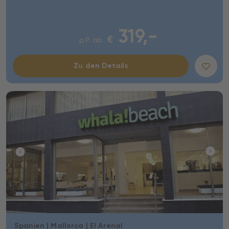
319,-
€
p.P. ab
Zu den Details
Spanien | Mallorca | El Arenal