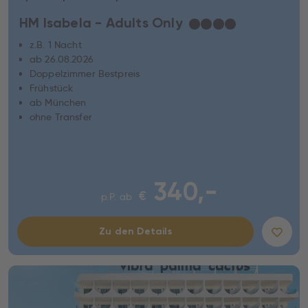
HM Isabela - Adults Only
★
★
★
★
z.B. 1 Nacht
ab 26.08.2026
Doppelzimmer Bestpreis
Frühstück
ab München
ohne Transfer
340,-
€
p.P. ab
Zu den Details