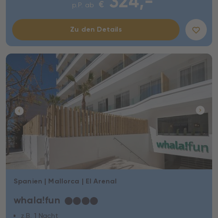
324,-
€
p.P. ab
Zu den Details
Spanien | Mallorca | El Arenal
whala!fun
★
★
★
★
z.B. 1 Nacht