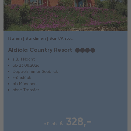
Italien | Sardinien | Sant'Antonio di Gallura
Aldiola Country Resort
★
★
★
★
z.B. 1 Nacht
ab 23.08.2026
Doppelzimmer Seeblick
Frühstück
ab München
ohne Transfer
328,-
€
p.P. ab