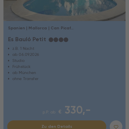
Spanien | Mallorca | Can Picafort
Es Bauló Petit
★
★
★
★
z.B. 1 Nacht
ab 06.09.2026
Studio
Frühstück
ab München
ohne Transfer
330,-
€
p.P. ab
Zu den Details