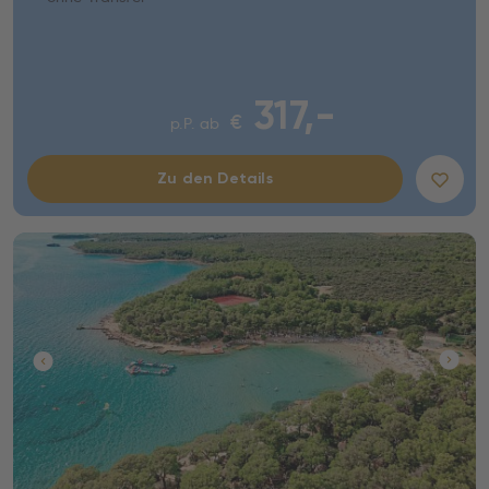
317,-
€
p.P. ab
Zu den Details