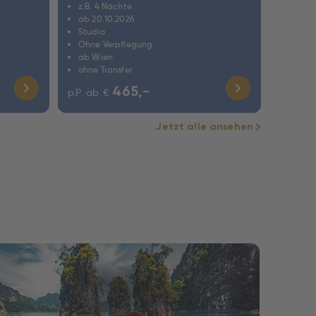
z.B. 4 Nächte
ab 20.10.2026
Studio
Ohne Verpflegung
ab Wien
ohne Transfer
465,-
p.P. ab
€
Jetzt alle ansehen