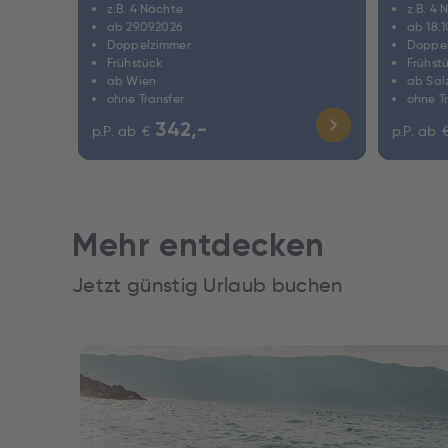
z.B. 4 Nächte
z.B. 4 
ab 29.09.2026
ab 18.1
Doppelzimmer
Doppe
Frühstück
Frühst
ab Wien
ab Sal
ohne Transfer
ohne T
342,-
p.P. ab
€
p.P. ab
Mehr entdecken
Jetzt günstig Urlaub buchen