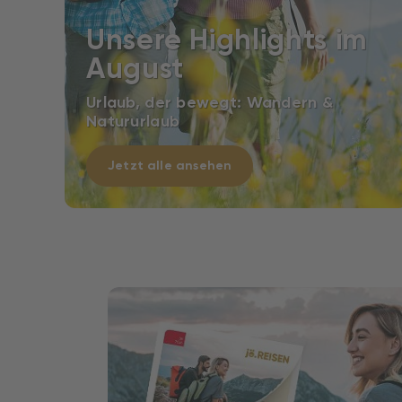
Unsere Highlights im
August
Urlaub, der bewegt: Wandern &
Natururlaub
Jetzt alle ansehen