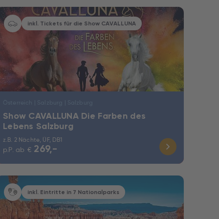
inkl. Tickets für die Show CAVALLUNA
Österreich | Salzburg | Salzburg
Show CAVALLUNA Die Farben des
Lebens Salzburg
z.B. 2 Nächte, ÜF, DB1
269,-
p.P. ab
€
inkl. Eintritte in 7 Nationalparks