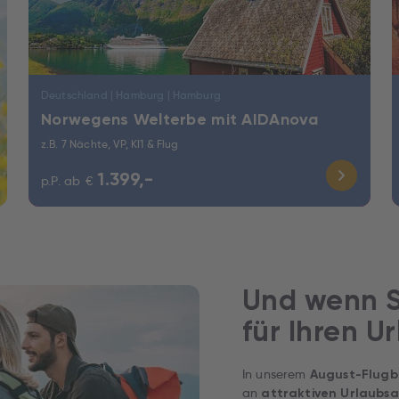
Deutschland | Hamburg | Hamburg
Norwegens Welterbe mit AIDAnova
z.B. 7 Nächte, VP, KI1 & Flug
1.399,-
p.P. ab
€
Und wenn S
für Ihren U
In unserem
August-Flugb
an
attraktiven Urlaubs