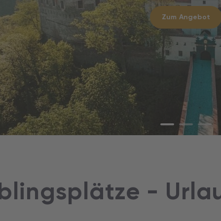
p.P. ab
€
1.49
Zum Angebot
p.P. ab
€
Zum Angebot
Zum Angebot
eblingsplätze - Urla