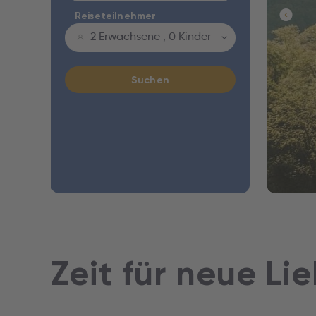
Reiseteilnehmer
2 Erwachsene
,
0 Kinder
Suchen
Zeit für neue Li