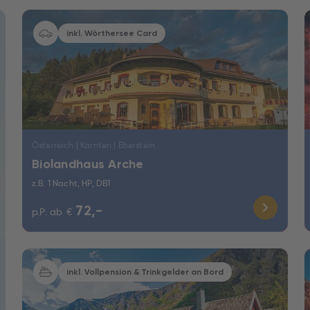
inkl. Wörthersee Card
Österreich | Kärnten | Eberstein
Biolandhaus Arche
z.B. 1 Nacht, HP, DB1
72,-
p.P. ab
€
inkl. Vollpension & Trinkgelder an Bord