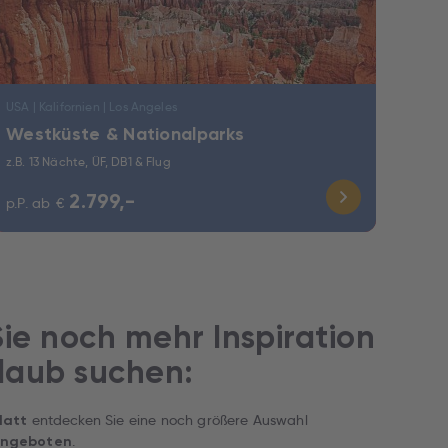
USA | Kalifornien | Los Angeles
Westküste & Nationalparks
z.B. 13 Nächte, ÜF, DB1 & Flug
2.799,-
p.P. ab
€
ie noch mehr Inspiration
rlaub suchen:
entdecken Sie eine noch größere Auswahl
latt
.
angeboten