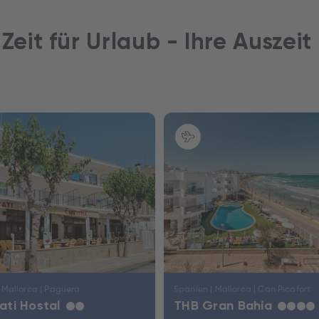
 Zeit für Urlaub - Ihre Auszeit
 Mallorca | Paguera
Spanien | Mallorca | Can Picafort
Cati Hostal
THB Gran Bahía
★
★
★
★
★
★