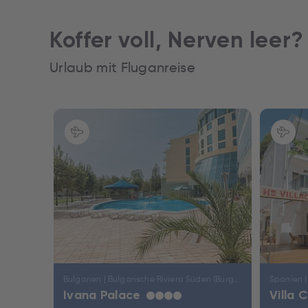
Koffer voll, Nerven leer?
Urlaub mit Fluganreise
Pauschalreise
Bulgarien | Bulgarische Riviera Süden (Burgas) | Sonnenstrand
Spanien |
Ivana Palace
Villa 
★
★
★
★