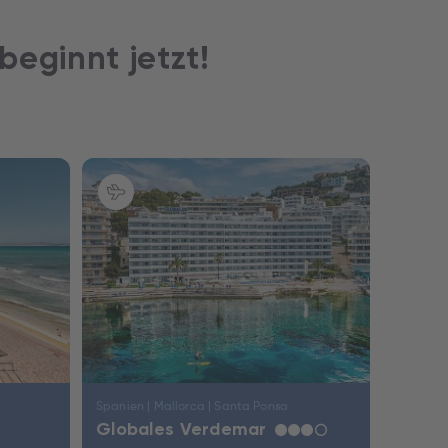
 beginnt jetzt!
Spanien | Mallorca | Santa Ponsa
Globales Verdemar
★
★
★
☆