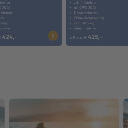
Nächte
z.B. 4 Nächte
0.2026
ab 09.10.2026
lzimmer
Doppelzimmer
ück
Ohne Verpflegung
zburg
ab Salzburg
ransfer
ohne Transfer
424,-
425,-
€
p.P. ab
€