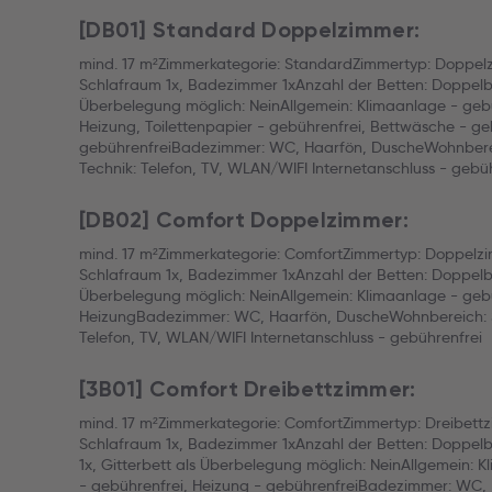
[DB01] Standard Doppelzimmer:
mind. 17 m²Zimmerkategorie: StandardZimmertyp: Doppe
Schlafraum 1x, Badezimmer 1xAnzahl der Betten: Doppelbet
Überbelegung möglich: NeinAllgemein: Klimaanlage - gebü
Heizung, Toilettenpapier - gebührenfrei, Bettwäsche - ge
gebührenfreiBadezimmer: WC, Haarfön, DuscheWohnberei
Technik: Telefon, TV, WLAN/WIFI Internetanschluss - gebü
[DB02] Comfort Doppelzimmer:
mind. 17 m²Zimmerkategorie: ComfortZimmertyp: Doppelz
Schlafraum 1x, Badezimmer 1xAnzahl der Betten: Doppelbet
Überbelegung möglich: NeinAllgemein: Klimaanlage - gebü
HeizungBadezimmer: WC, Haarfön, DuscheWohnbereich: S
Telefon, TV, WLAN/WIFI Internetanschluss - gebührenfrei
[3B01] Comfort Dreibettzimmer:
mind. 17 m²Zimmerkategorie: ComfortZimmertyp: Dreibet
Schlafraum 1x, Badezimmer 1xAnzahl der Betten: Doppelbet
1x, Gitterbett als Überbelegung möglich: NeinAllgemein: 
- gebührenfrei, Heizung - gebührenfreiBadezimmer: WC,