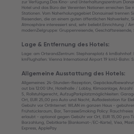
zur Verfügung.Das Kino- und Unterhaltungszentrum Donau
Hotel und das Büro der Vereinten Nationen erreichen Sie 
Stationen. Vom Naherholungsgebiet Donauinsel trennen Sie
Reisenden, die an einem guten öffentlichen Nahverkehr, Si
Atmosphäre interessiert sind, sehr beliebt.Einrichtung / A
modernZielgruppe: Gruppenreisende, Geschäftsreisende, 
Lage & Entfernung des Hotels:
Lage: am OrtsrandZentrum: Stephansplatz 6 kmBahnhof:
kmFlughafen: Vienna International Airport 19 kmU-Bahn: 
Allgemeine Ausstattung des Hotels:
Allgemeines: 24-Stunden-Rezeption, Gepäckaufbewahrung
out bis 12:00 Uhr, Hotelhalle / Lobby, Klimaanlage, Anzah
5, Rollstuhlgerecht, AufzugParkplatzmöglichkeiten: Gara
Ort, EUR 25,00 pro Auto und Nacht, Aufladestation für El
Gebühr vor OrtInternet: WLAN im ganzen Haus - gebühren
Frühstücksraum, Bar, TerrasseSmoking Policy: Rauchfreies 
erlaubt - optional gegen Gebühr vor Ort, EUR 15,00 pro T
Barzahlung, Debitkarte (Bankomat-/EC-Karte), Visa, Mast
Express, ApplePay