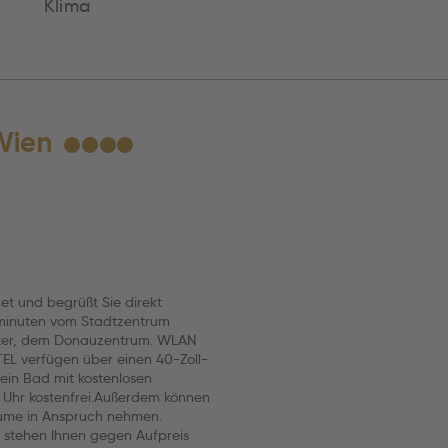
Klima
Wien
★
★
★
★
t und begrüßt Sie direkt
rminuten vom Stadtzentrum
center, dem Donauzentrum. WLAN
EL verfügen über einen 40-Zoll-
ein Bad mit kostenlosen
 Uhr kostenfrei.Außerdem können
ume in Anspruch nehmen.
s stehen Ihnen gegen Aufpreis