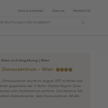
Service & Kontakt
Über uns
Merkliste (
0
)
|
Wien und Umgebung
|
Wien
 Donauzentrum - Wien
★
★
★
★
 Donauzentrum wurde im August 2017 eröffnet und
direkt gegenüber der U-Bahn-Station Kagran (Linie
minuten vom Stadtzentrum entfernt. Das Hotel ist Teil
rößtem Einkaufscenter, dem Donauzentrum. WLAN
ostenfrei.Alle Zimmer des neu erbauten ARCOTEL
r einen 40-Zoll-Flachbild-Smart-TV mit Apple