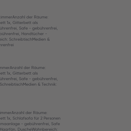
lzimmerAnzahl der Räume:
t 1x, Gitterbett als
hrenfrei, Safe - gebührenfrei,
bührenfrei, Handtücher -
ch: SchreibtischMedien &
hrenfrei
immerAnzahl der Räume:
t 1x, Gitterbett als
hrenfrei, Safe - gebührenfrei,
chreibtischMedien & Technik:
tzimmerAnzahl der Räume:
t 1x, Schlafsofa für 2 Personen
Klimaanlage - gebührenfrei, Safe
 Haarfön, DuscheWohnbereich: