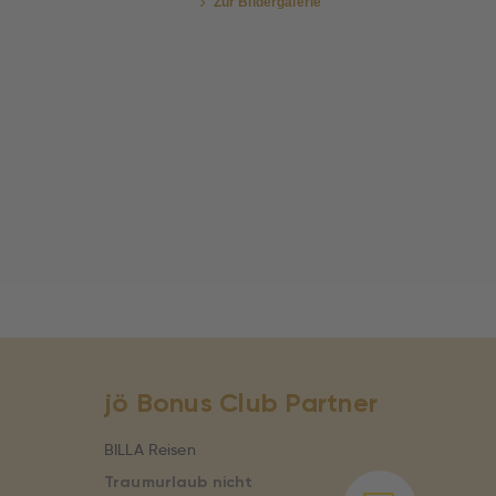
Zur Bildergalerie
jö Bonus Club Partner
BILLA Reisen
Traumurlaub nicht