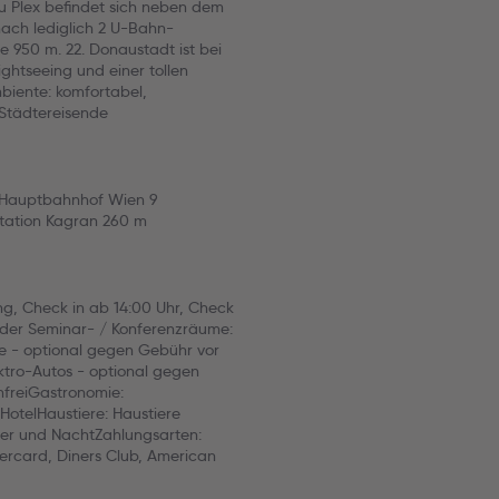
 Plex befindet sich neben dem
nach lediglich 2 U-Bahn-
 950 m. 22. Donaustadt ist bei
ghtseeing und einer tollen
mbiente: komfortabel,
Städtereisende
 Hauptbahnhof Wien 9
Station Kagran 260 m
, Check in ab 14:00 Uhr, Check
l der Seminar- / Konferenzräume:
ge - optional gegen Gebühr vor
ektro-Autos - optional gegen
freiGastronomie:
HotelHaustiere: Haustiere
ier und NachtZahlungsarten:
ercard, Diners Club, American