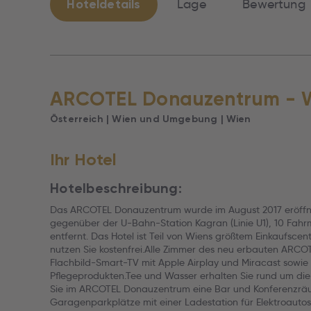
Hoteldetails
Lage
Bewertung
ARCOTEL Donauzentrum - 
Österreich | Wien und Umgebung | Wien
Ihr Hotel
Hotelbeschreibung:
Das ARCOTEL Donauzentrum wurde im August 2017 eröffne
gegenüber der U-Bahn-Station Kagran (Linie U1), 10 Fah
entfernt. Das Hotel ist Teil von Wiens größtem Einkaufs
nutzen Sie kostenfrei.Alle Zimmer des neu erbauten ARCOT
Flachbild-Smart-TV mit Apple Airplay und Miracast sowie 
Pflegeprodukten.Tee und Wasser erhalten Sie rund um die
Sie im ARCOTEL Donauzentrum eine Bar und Konferenzrä
Garagenparkplätze mit einer Ladestation für Elektroauto