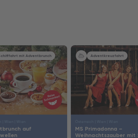
Nur Hotel
Schifffahrt mit Adventbrunch
Adventkreuzfahrt
h | Wien | Wien
Österreich | Wien | Wien
tbrunch auf
MS Primadonna –
wellen
Weihnachtszauber mit