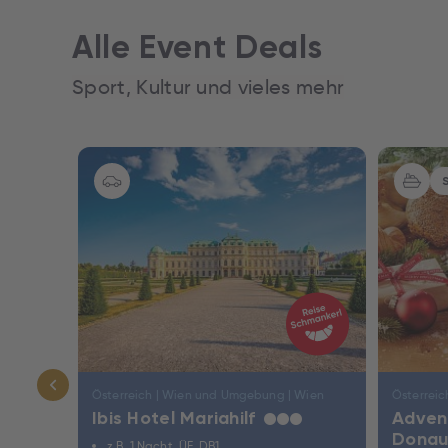
Alle Event Deals
Sport, Kultur und vieles mehr
Nur Hotel
Nur Hotel
Österreich | Wien und Umgebung | Wien
Österreic
Ibis Hotel Mariahilf
Adven
★
★
★
ce
Donau
z.B. 1 Nacht, ÜF, DB1