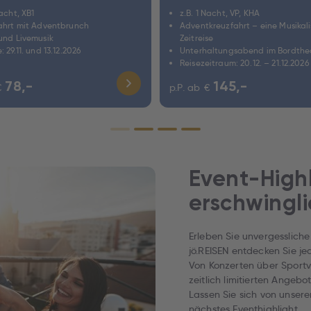
Nacht, XB1
z.B. 1 Nacht, VP, KHA
fahrt mit Adventbrunch
Adventkreuzfahrt – eine Musikal
 und Livemusik
Zeitreise
: 29.11. und 13.12.2026
Unterhaltungsabend im Bordthe
Reisezeitraum: 20.12. – 21.12.2026
78,-
145,-
€
p.P. ab
€
Event-Highl
erschwingl
Erleben Sie unvergessliche
jö.REISEN entdecken Sie j
Von Konzerten über Sportve
zeitlich limitierten Angeb
Lassen Sie sich von unserer
nächstes Eventhighlight.