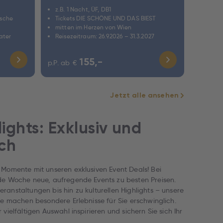
z.B. 1 Nacht, ÜF, DB1
z.B. 2
ische
Tickets DIE SCHÖNE UND DAS BIEST
inkl. 
mitten im Herzen von Wien
gute 
ater
Reisezeitraum: 26.9.2026 – 31.3.2027
Reisez
155,-
p.P. ab
€
p.P. ab
Jetzt alle ansehen
ights: Exklusiv und
ich
 Momente mit unseren exklusiven Event Deals! Bei
ede Woche neue, aufregende Events zu besten Preisen.
ranstaltungen bis hin zu kulturellen Highlights – unsere
ote machen besondere Erlebnisse für Sie erschwinglich.
 vielfältigen Auswahl inspirieren und sichern Sie sich Ihr