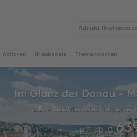
Aktionen
Urlaubsziele
Themenwochen
Im Glanz der Donau - MS
z.B. 4 Nächte, Alles Inklusiv
639
p.P. ab
€