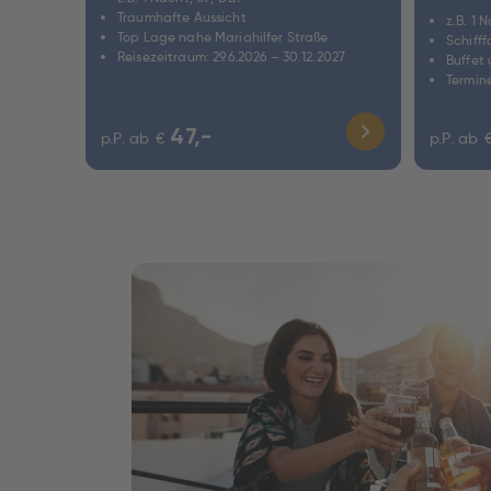
Traumhafte Aussicht
z.B. 1 
Top Lage nahe Mariahilfer Straße
Schiff
Reisezeitraum: 29.6.2026 – 30.12.2027
Buffet
Termine
47,-
p.P. ab
€
p.P. ab