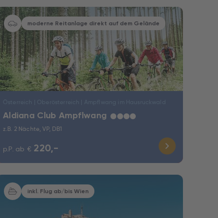
moderne Reitanlage direkt auf dem Gelände
Österreich | Oberösterreich | Ampflwang im Hausruckwald
Aldiana Club Ampflwang
★
★
★
★
z.B. 2 Nächte, VP, DB1
220,-
p.P. ab
€
inkl. Flug ab/bis Wien