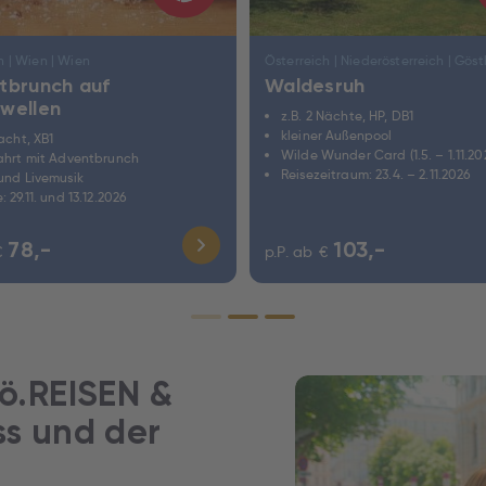
h | Wien | Wien
tbrunch auf
Waldesruh
wellen
z.B. 2 Nächte, HP, DB1
kleiner Außenpool
Nacht, XB1
Wilde Wunder Card (1.5. – 1.11.20
fahrt mit Adventbrunch
Reisezeitraum: 23.4. – 2.11.2026
 und Livemusik
: 29.11. und 13.12.2026
78,-
103,-
€
p.P. ab
€
ö.REISEN &
ss und der