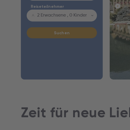
Reiseteilnehmer
2 Erwachsene
,
0 Kinder
Suchen
Zeit für neue Li