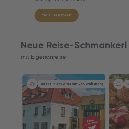
Mehr erfahren
Neue Reise-Schmankerl
mit Eigenanreise
Kreuzfahrt
Nur Hotel
. € 15.-
direkt in der Altstadt von Wolfsberg