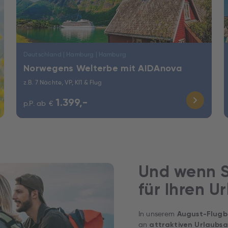
Deutschland | Hamburg | Hamburg
Norwegens Welterbe mit AIDAnova
z.B. 7 Nächte, VP, KI1 & Flug
1.399,-
p.P. ab
€
Und wenn S
für Ihren U
In unserem
August-Flugb
an
attraktiven Urlaubs