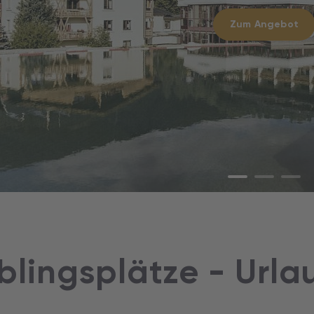
p.P. ab
€
1.49
Zum Angebot
p.P. ab
€
Zum Angebot
Zum Angebot
eblingsplätze - Urla