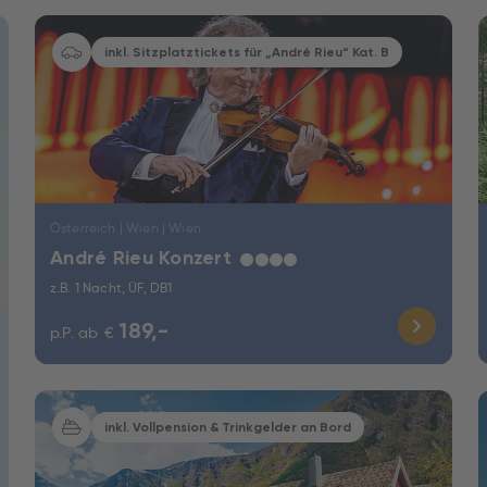
inkl. Sitzplatztickets für „André Rieu“ Kat. B
Österreich | Wien | Wien
André Rieu Konzert
★
★
★
★
z.B. 1 Nacht, ÜF, DB1
189,-
p.P. ab
€
inkl. Vollpension & Trinkgelder an Bord