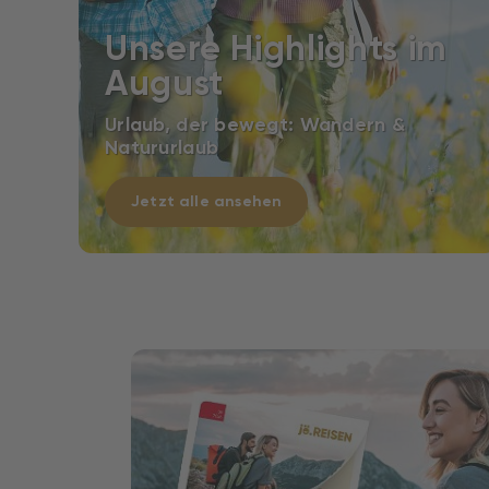
Unsere Highlights im
August
Urlaub, der bewegt: Wandern &
Natururlaub
Jetzt alle ansehen