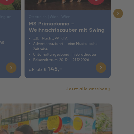
Österreich | Niederösterreich | Göstling an der Ybbs
Österreich | Wien | Wien
Deutschl
MS Primadonna –
Show 
Weihnachtszauber mit Swing
des 
z.B. 1 Nacht, VP, KHA
z.B. 2
26)
Adventkreuzfahrt – eine Musikalische
inkl. 
Zeitreise
gute 
Unterhaltungsabend im Bordtheater
Reisez
Reisezeitraum: 20.12. – 21.12.2026
145,-
p.P. ab
€
p.P. ab
Jetzt alle ansehen