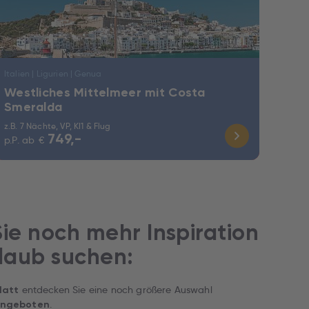
Italien | Ligurien | Genua
Westliches Mittelmeer mit Costa
Smeralda
z.B. 7 Nächte, VP, KI1 & Flug
749,-
p.P. ab
€
ie noch mehr Inspiration
rlaub suchen:
entdecken Sie eine noch größere Auswahl
latt
.
angeboten