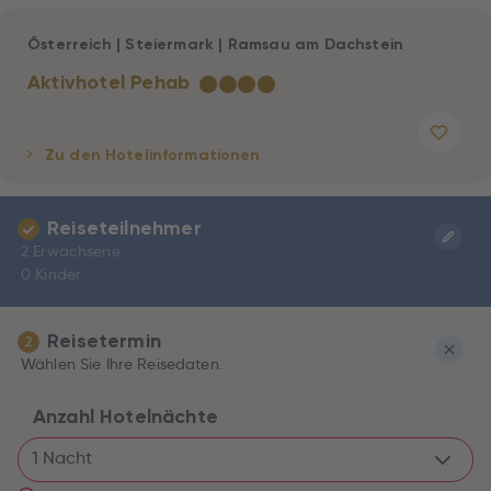
Österreich
|
Steiermark
|
Ramsau am Dachstein
Aktivhotel Pehab
★
★
★
★
Zu den Hotelinformationen
Reiseteilnehmer
2 Erwachsene
0 Kinder
Reisetermin
2
Wählen Sie Ihre Reisedaten.
Anzahl Hotelnächte
1 Nacht