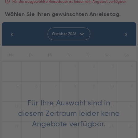
Für die ausgewählte Reisedauer ist leider kein Angebot verfügbar.
Wählen Sie Ihren gewünschten Anreisetag.
Oktober 2026
Mo
Di
Mi
Do
Fr
Sa
So
1
2
3
4
5
6
7
8
9
10
11
Für Ihre Auswahl sind in
12
13
14
15
16
17
18
diesem Zeitraum leider keine
Angebote verfügbar.
19
20
21
22
23
24
25