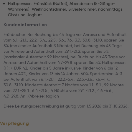
Halbpension: Frühstück (Buffet), Abendessen (5-Gänge-
Wahlmenü), Weihnachtsdinner, Silvesterdinner, nachmittags
Obst und Joghurt
Kundeninformation
Frühbucher: Bei Buchung bis 45 Tage vor Anreise und Aufenthalt
vom 6.1.-21.1., 22.2.-5.4., 22.5.-3.6., 7.6.-3.7., 30.8.-31.10. sparen Sie
5% (maximaler Aufenthalt 3 Nächte), bei Buchung bis 45 Tage
vor Anreise und Aufenthalt vom 29.1.-21.2. sparen Sie 5%
(maximaler Aufenthalt 99 Nächte), bei Buchung bis 45 Tage vor
Anreise und Aufenthalt vom 4.7.-29.8. sparen Sie 5% Halbpension
(H): + EUR 42, Kinder bis 5 Jahre inklusive, Kinder von 6 bis 12
Jahren 40%, Kinder von 13 bis 14 Jahren 60% Spartermine: 4=3
bei Aufenthalt vom 6.1.-21.1., 22.2.-5.4., 22.5.-3.6., 7.6.-4.7.,
30.8.-31.10. Mindestaufenthalt: 7 Nächte vom 1.1.-5.1., 99 Nächte
vom 22.1.-28.1., 6.4.-21.5., 4 Nächte vom 29.1.-21.2., 4.6.-6.6.,
4.7.-29.8. An-/Abreise: täglich
Diese Leistungsbeschreibung ist gültig vom 1.5.2026 bis 31.10.2026.
Verpflegung