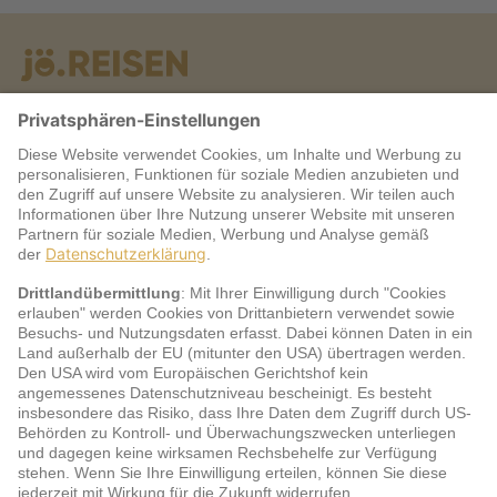
Warum jö?
Service
jö Bonus Club Partner
Zahlungsarten & Sicherheit