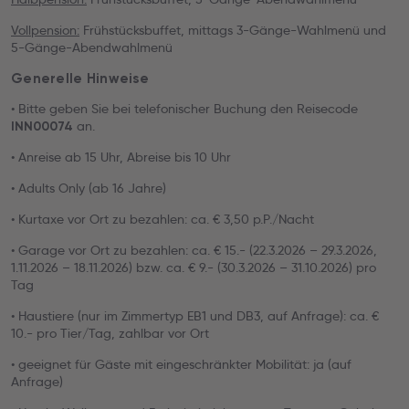
Vollpension:
Frühstücksbuffet, mittags 3-Gänge-Wahlmenü und
5-Gänge-Abendwahlmenü
Generelle Hinweise
• Bitte geben Sie bei telefonischer Buchung den Reisecode
an.
INN00074
• Anreise ab 15 Uhr, Abreise bis 10 Uhr
• Adults Only (ab 16 Jahre)
• Kurtaxe vor Ort zu bezahlen: ca. € 3,50 p.P./Nacht
• Garage vor Ort zu bezahlen: ca. € 15.- (22.3.2026 – 29.3.2026,
1.11.2026 – 18.11.2026) bzw. ca. € 9.- (30.3.2026 – 31.10.2026) pro
Tag
• Haustiere (nur im Zimmertyp EB1 und DB3, auf Anfrage): ca. €
10.- pro Tier/Tag, zahlbar vor Ort
• geeignet für Gäste mit eingeschränkter Mobilität: ja (auf
Anfrage)