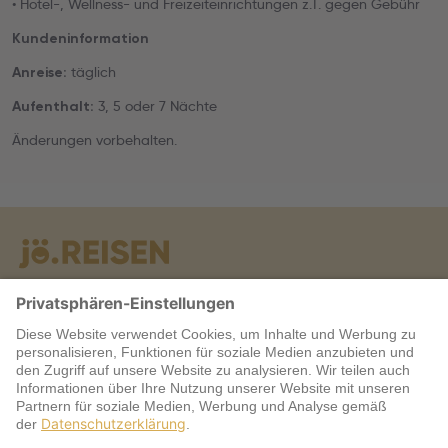
• Hotel-, Wellness- und Freizeiteinrichtungen z.T. gegen Gebühr
Kundeninformation
täglich
Anreise:
3, 5 oder 7 Nächte
Aufenthalt:
Änderungen vorbehalten.
Warum jö?
Service