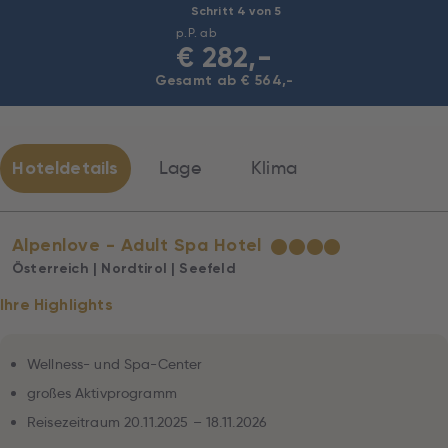
Schritt 4 von 5
p.P. ab
€
282,-
Gesamt ab € 564,-
Hoteldetails
Lage
Klima
Alpenlove - Adult Spa Hotel
★
★
★
★
Österreich | Nordtirol | Seefeld
Ihre Highlights
Wellness- und Spa-Center
großes Aktivprogramm
Reisezeitraum 20.11.2025 – 18.11.2026