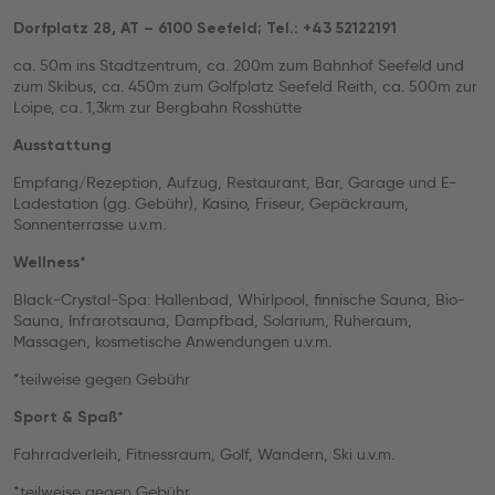
Dorfplatz 28, AT – 6100 Seefeld; Tel.: +43 52122191
ca. 50m ins Stadtzentrum, ca. 200m zum Bahnhof Seefeld und
zum Skibus, ca. 450m zum Golfplatz Seefeld Reith, ca. 500m zur
Loipe, ca. 1,3km zur Bergbahn Rosshütte
Ausstattung
Empfang/Rezeption, Aufzug, Restaurant, Bar, Garage und E-
Ladestation (gg. Gebühr), Kasino, Friseur, Gepäckraum,
Sonnenterrasse u.v.m.
Wellness*
Black-Crystal-Spa: Hallenbad, Whirlpool, finnische Sauna, Bio-
Sauna, Infrarotsauna, Dampfbad, Solarium, Ruheraum,
Massagen, kosmetische Anwendungen u.v.m.
*teilweise gegen Gebühr
Sport & Spaß*
Fahrradverleih, Fitnessraum, Golf, Wandern, Ski u.v.m.
*teilweise gegen Gebühr