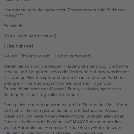
Übernachtung in der gebuchten Zimmerkategorie im Parkhotel
Erding****
Frühstück
WLAN (nach Verfügbarkeit)
Urlaubshotel
Nie war Erholung so nah – und so aufregend.
Stellen Sie sich vor: Sie steigen in Erding aus dem Zug, die Sonne
scheint, und Sie spüren schon die Vorfreude auf das, was kommt.
Nur wenige Minuten später checken Sie im modernen Parkhotel
Erding ein – Ihr Rückzugsort für die nächsten Tage. Das
Frühstück am nächsten Morgen? Frisch, vielfältig, genau das
Richtige für einen Tag voller Abenteuer.
Denn gleich danach geht’s in die größte Therme der Welt. Unter
300 echten Palmen gleiten Sie durchs türkisfarbene Wasser,
lassen sich von meterhohen Wellen tragen und genießen einen
Cocktail direkt an der Poolbar. Im GALAXY Rutschenparadies
wartet Adrenalin pur – von der Virtual-Reality-Rutsche bis zur
„Big Wave“, Deutschlands längster Sommerrutsche.