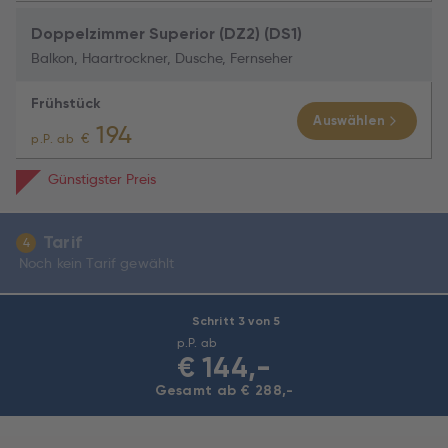
Doppelzimmer Superior (DZ2) (DS1)
Balkon, Haartrockner, Dusche, Fernseher
Frühstück
Auswählen
194
€
p.P. ab
Günstigster Preis
Tarif
4
Noch kein Tarif gewählt
Schritt 3 von 5
p.P. ab
€
144,-
Gesamt ab € 288,-