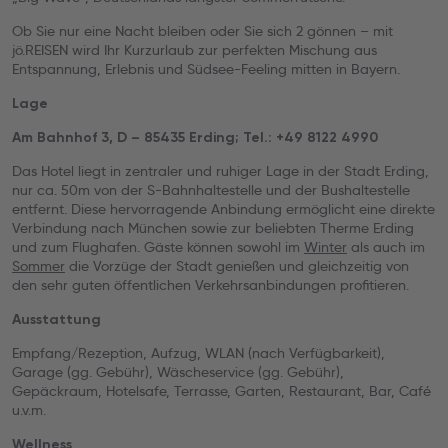
Ob Sie nur eine Nacht bleiben oder Sie sich 2 gönnen – mit
jö.REISEN wird Ihr Kurzurlaub zur perfekten Mischung aus
Entspannung, Erlebnis und Südsee-Feeling mitten in Bayern.
Lage
Am Bahnhof 3, D – 85435 Erding; Tel.: +49 8122 4990
Das Hotel liegt in zentraler und ruhiger Lage in der Stadt Erding,
nur ca. 50m von der S-Bahnhaltestelle und der Bushaltestelle
entfernt. Diese hervorragende Anbindung ermöglicht eine direkte
Verbindung nach München sowie zur beliebten Therme Erding
und zum Flughafen. Gäste können sowohl im
Winter
als auch im
Sommer
die Vorzüge der Stadt genießen und gleichzeitig von
den sehr guten öffentlichen Verkehrsanbindungen profitieren.
Ausstattung
Empfang/Rezeption, Aufzug, WLAN (nach Verfügbarkeit),
Garage (gg. Gebühr), Wäscheservice (gg. Gebühr),
Gepäckraum, Hotelsafe, Terrasse, Garten, Restaurant, Bar, Café
u.v.m.
Wellness