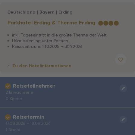
Deutschland
|
Bayern
|
Erding
Parkhotel Erding & Therme Erding
★
★
★
★
inkl. Tageseintritt in die größte Therme der Welt
Urlaubsfeeling unter Palmen
Reisezeitraum: 1.10.2025 – 30.9.2026
Zu den Hotelinformationen
Reiseteilnehmer
2 Erwachsene
0 Kinder
Reisetermin
17.08.2026 - 18.08.2026
1 Nacht