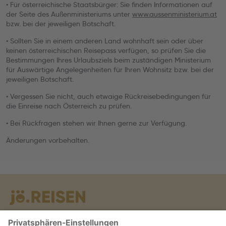
• Für österreichische Staatsbürger: Sie finden Informationen auf
der Seite des Außenministeriums unter
www.aussenministerium.at
bzw. bei der jeweiligen Botschaft.
• Sollten Sie in einem anderen Land wohnhaft sein oder über
keinen österreichischen Reisepass verfügen, so prüfen Sie die
Bestimmungen Ihres Urlaubsziels beim zuständigen Ministerium
für Auswärtige Angelegenheiten für Ihren Wohnsitz bzw. bei der
jeweiligen Botschaft.
• Vergessen Sie nicht, auch etwaige Rückreisebedingungen für
die Einreise nach Österreich zu prüfen.
• Bei Rückfragen stehen wir Ihnen gerne zur Verfügung.
Änderungen vorbehalten.