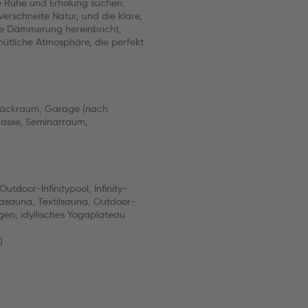
ie Ruhe und Erholung suchen.
rschneite Natur, und die klare,
die Dämmerung hereinbricht,
mütliche Atmosphäre, die perfekt
epäckraum, Garage (nach
rrasse, Seminarraum,
tdoor-Infinitypool, Infinity-
masauna, Textilsauna, Outdoor-
en, idyllisches Yogaplateau
)