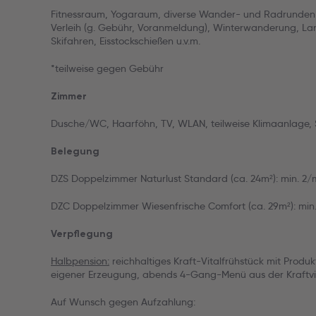
Fitnessraum, Yogaraum, diverse Wander- und Radrunden 
Verleih (g. Gebühr, Voranmeldung), Winterwanderung, L
Skifahren, Eisstockschießen u.v.m.
*teilweise gegen Gebühr
Zimmer
Dusche/WC, Haarföhn, TV, WLAN, teilweise Klimaanlage, S
Belegung
DZS Doppelzimmer Naturlust Standard (ca. 24m²): min. 2/m
DZC Doppelzimmer Wiesenfrische Comfort (ca. 29m²): min. 
Verpflegung
Halbpension:
reichhaltiges Kraft-Vitalfrühstück mit Produ
eigener Erzeugung, abends 4-Gang-Menü aus der Kraftvi
Auf Wunsch gegen Aufzahlung: