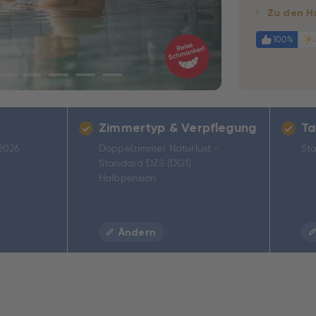
Zu den H
100%
Zimmertyp & Verpflegung
Ta
.2026
Doppelzimmer Naturlust -
Sta
Standard DZS (DG1)
Halbpension
Ändern