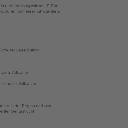
in und um Königswiesen, E-Bike
anglaufen, Schneeschuhwandern,
afe, teilweise Balkon
ax. 2 Vollzahler
2/max. 2 Vollzahler
kten aus der Region und aus
ertler Genusskuchl