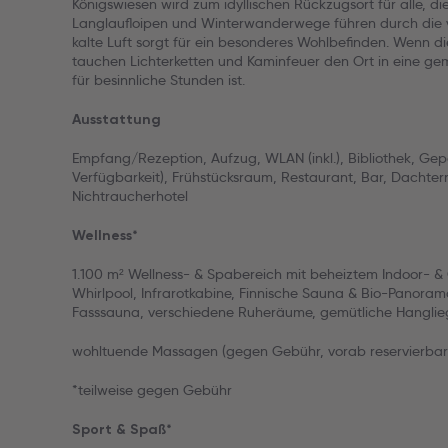
Königswiesen wird zum idyllischen Rückzugsort für alle, d
Langlaufloipen und Winterwanderwege führen durch die ve
kalte Luft sorgt für ein besonderes Wohlbefinden. Wenn 
tauchen Lichterketten und Kaminfeuer den Ort in eine ge
für besinnliche Stunden ist.
Ausstattung
Empfang/Rezeption, Aufzug, WLAN (inkl.), Bibliothek, G
Verfügbarkeit), Frühstücksraum, Restaurant, Bar, Dachte
Nichtraucherhotel
Wellness*
1.100 m² Wellness- & Spabereich mit beheiztem Indoor- & Ou
Whirlpool, Infrarotkabine, Finnische Sauna & Bio-Panora
Fasssauna, verschiedene Ruheräume, gemütliche Hanglieg
wohltuende Massagen (gegen Gebühr, vorab reservierbar
*teilweise gegen Gebühr
Sport & Spaß*