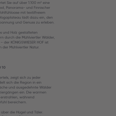
tet Sie auf über 1.100 m² eine
pool, Panorama- und Finnischer
hlfühloase mit textilfreiem
 Yogaplateau lädt dazu ein, den
tspannung und Genuss zu erleben.
os und Holz gestalteten
 durch die Mühlviertler Wälder,
 – der KÖNIGSWIESER HOF ist
 der Mühlviertler Natur.
0 10
tels, zeigt sich zu jeder
lt sich die Region in ein
e Bäche und ausgedehnte Wälder
iergängen ein. Die warmen
 erstrahlen, während
fühl bereichern.
über die Hügel und Täler.