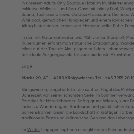
In unserem Adults Only Boutique Hotel im Mühlviertel erwar
exklusive Wellness- und Spa-Oase mit Infinity Pool, Whirl
Sauna, Textilsauna sowie Outdoor-Fasssauna. Die neue Wo
Whirlpool, gemütlichen Hangliegen und einem idyllischen
Alltag hinter sich zu lassen und Momente voller Ruhe, En
In den mit Naturmaterialien wie Mühlviertler Stoabloß, Mo
Ruheräumen erfährt man natürliche Entspannung. Wandern
biken auf der Tour de Alm, pilgern auf dem Johannesweg
der ideale Ausgangspunkt für verschiedenste Aktivitäten in
Lage
Markt 20, AT – 4280 Königswiesen; Tel.: +43 7955 20 1
Königswiesen, eingebettet in die sanften Hügel des Mühlvier
Jahreszeit von seiner schönsten Seite. Im
Sommer
verwande
Paradies für Naturliebhaber: Saftig grüne Wiesen, klar
laden zu Wanderungen, Radtouren und gemütlichen Spaz
Sonnenstrahlen lassen die Landschaft in kräftigen Farben
traditionelle Feste und kulinarische Genüsse das Lebensge
Im
Winter
hingegen legt sich eine glitzernde Schneedecke 