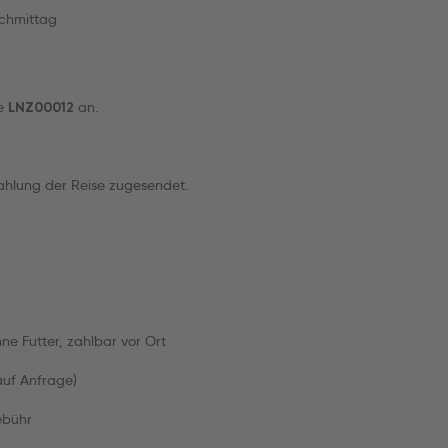
achmittag
de
an.
LNZ00012
ahlung der Reise zugesendet.
hne Futter, zahlbar vor Ort
(auf Anfrage)
ebühr