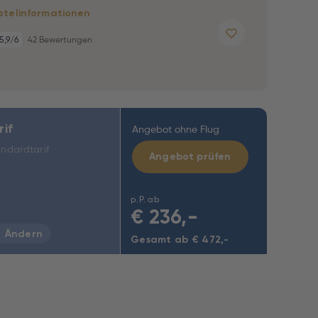
otelinformationen
5,9
/6
42 Bewertungen
rif
Angebot ohne Flug
ndardtarif
Angebot prüfen
p.P. ab
€
236,-
Ändern
Gesamt ab € 472,-