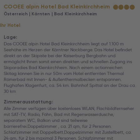
COOEE alpin Hotel Bad Kleinkirchheim
★
★
★
★
Österreich | Kärnten | Bad Kleinkirchheim
Ihr Hotel
Lage:
Das COOEE alpin Hotel Bad Kleinkirchheim liegt auf 1.100 m
Seehöhe im Herzen der Kärntner Nockberge. Das Hotel befindet
direkt an der Skipiste bei der Kaiserburg Bergbahn und
ermöglicht Ihnen somit einen direkten und schnellen Zugang ins
Skiparadies Bad Kleinkirchheim. Nach einem actionreichen
Skitag können Sie in nur 50m vom Hotel entfernten Thermal
Römerbad mit Innen- & Außenthermalbecken entspannen.
Flughafen Klagenfurt, ca. 54 km. Bahnhof Spittal an der Drau ca.
30 km
Zimmerausstattung:
Alle Zimmer verfügen über kostenloses WLAN, Flachbildfernseher
mit SAT-TV, Radio, Föhn, Bad mit Regenwasserdusche,
separatem WC, Balkon und sind teilweise
barrierefrei.Doppelzimmer , ca. 21 qm, für 2 Personen.
Schlafzimmer mit Doppelbett.Doppelzimmer mit Zustellbett, ca.
24 qm, für 2 bis maximal 3 Personen. Schlafzimmer mit