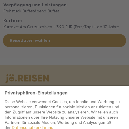
Verpflegung und Leistungen:
Frühstück BuffetAbend Buffet
Kurtaxe:
Kurtaxe: Am Ort zu zahlen - 3,90 EUR (Pers/Tag) - ab 17 Jahre
Reisedaten wählen
Warum jö?
Service