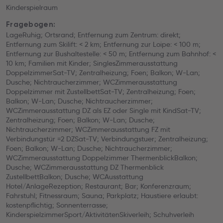
Kinderspielraum
Fragebogen:
LageRuhig; Ortsrand; Entfernung zum Zentrum: direkt;
Entfernung zum Skilift: < 2 km; Entfernung zur Loipe: < 100 m;
Entfernung zur Bushaltestelle: < 50 m; Entfernung zum Bahnhof: <
10 km; Familien mit Kinder; SinglesZimmerausstattung
DoppelzimmerSat-TV; Zentralheizung; Foen; Balkon; W-Lan;
Dusche; Nichtraucherzimmer; WCZimmerausstattung
Doppelzimmer mit ZustellbettSat-TV; Zentralheizung; Foen;
Balkon; W-Lan; Dusche; Nichtraucherzimmer;
WCZimmerausstattung DZ als EZ oder Single mit KindSat-TV;
Zentralheizung; Foen; Balkon; W-Lan; Dusche;
Nichtraucherzimmer; WCZimmerausstattung FZ mit
Verbindungstür =2 DZSat-TV; Verbindungstuer; Zentralheizung;
Foen; Balkon; W-Lan; Dusche; Nichtraucherzimmer;
WCZimmerausstattung Doppelzimmer ThermenblickBalkon;
Dusche; WCZimmerausstattung DZ Thermenblick
ZustellbettBalkon; Dusche; WCAusstattung
Hotel/AnlageRezeption; Restaurant; Bar; Konferenzraum;
Fahrstuhl; Fitnessraum; Sauna; Parkplatz; Haustiere erlaubt:
kostenpflichtig; Sonnenterrasse;
KinderspielzimmerSport/AktivitätenSkiverleih; Schuhverleih