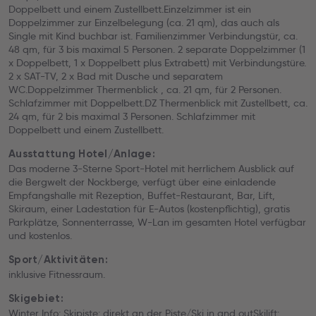
Doppelbett und einem Zustellbett.Einzelzimmer ist ein
Doppelzimmer zur Einzelbelegung (ca. 21 qm), das auch als
Single mit Kind buchbar ist. Familienzimmer Verbindungstür, ca.
48 qm, für 3 bis maximal 5 Personen. 2 separate Doppelzimmer (1
x Doppelbett, 1 x Doppelbett plus Extrabett) mit Verbindungstüre.
2 x SAT-TV, 2 x Bad mit Dusche und separatem
WC.Doppelzimmer Thermenblick , ca. 21 qm, für 2 Personen.
Schlafzimmer mit Doppelbett.DZ Thermenblick mit Zustellbett, ca.
24 qm, für 2 bis maximal 3 Personen. Schlafzimmer mit
Doppelbett und einem Zustellbett.
Ausstattung Hotel/Anlage:
Das moderne 3-Sterne Sport-Hotel mit herrlichem Ausblick auf
die Bergwelt der Nockberge, verfügt über eine einladende
Empfangshalle mit Rezeption, Buffet-Restaurant, Bar, Lift,
Skiraum, einer Ladestation für E-Autos (kostenpflichtig), gratis
Parkplätze, Sonnenterrasse, W-Lan im gesamten Hotel verfügbar
und kostenlos.
Sport/Aktivitäten:
inklusive Fitnessraum.
Skigebiet:
Winter Info: Skipiste: direkt an der Piste/Ski in and outSkilift: