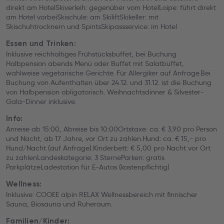
direkt am HotelSkiverleih: gegenüber vom HotelLoipe: führt direkt
am Hotel vorbeiSkischule: am SkiliftSkikeller: mit
Skischuhtrocknern und SpintsSkipassservice: im Hotel
Essen und Trinken:
Inklusive reichhaltiges Frühstücksbuffet, bei Buchung
Halbpension abends Menü oder Buffet mit Salatbuffet,
wahlweise vegetarische Gerichte. Für Allergiker auf Anfrage.Bei
Buchung von Aufenthalten über 24.12. und 31.12. ist die Buchung
von Halbpension obligatorisch. Weihnachtsdinner & Silvester-
Gala-Dinner inklusive.
Info:
Anreise ab 15:00, Abreise bis 10:00Ortstaxe: ca. € 3,90 pro Person
und Nacht, ab 17 Jahre, vor Ort zu zahlen.Hund: ca. € 15,- pro
Hund/Nacht (auf Anfrage).Kinderbett: € 5,00 pro Nacht vor Ort
zu zahlenLandeskategorie: 3 SterneParken: gratis
ParkplätzeLadestation für E-Autos (kostenpflichtig)
Wellness:
Inklusive: COOEE alpin RELAX Wellnessbereich mit finnischer
Sauna, Biosauna und Ruheraum.
Familien/Kinder: