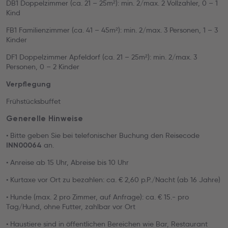
DB1 Doppelzimmer (ca. 21 – 25m²): min. 2/max. 2 Vollzahler, 0 – 1
Kind
FB1 Familienzimmer (ca. 41 – 45m²): min. 2/max. 3 Personen, 1 – 3
Kinder
DF1 Doppelzimmer Apfeldorf (ca. 21 – 25m²): min. 2/max. 3
Personen, 0 – 2 Kinder
Verpflegung
Frühstücksbuffet
Generelle Hinweise
• Bitte geben Sie bei telefonischer Buchung den Reisecode
an.
INN00064
• Anreise ab 15 Uhr, Abreise bis 10 Uhr
• Kurtaxe vor Ort zu bezahlen: ca. € 2,60 p.P./Nacht (ab 16 Jahre)
• Hunde (max. 2 pro Zimmer, auf Anfrage): ca. € 15.- pro
Tag/Hund, ohne Futter, zahlbar vor Ort
• Haustiere sind in öffentlichen Bereichen wie Bar, Restaurant