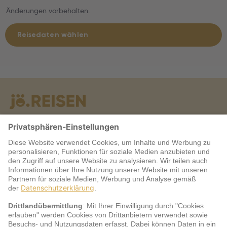
Änderungen vorbehalten.
Reisedaten wählen
Warum jö?
Service
jö Bonus Club Partner