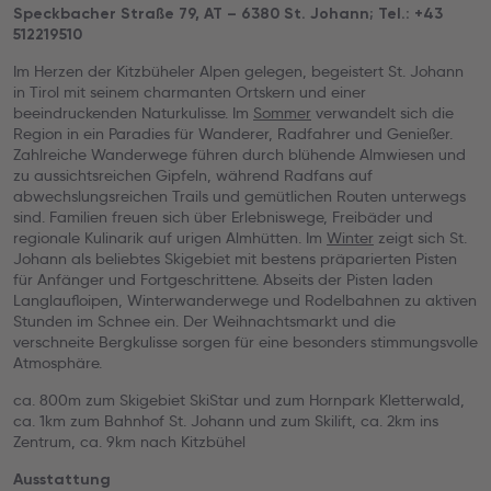
Speckbacher Straße 79, AT – 6380 St. Johann; Tel.: +43
512219510
Im Herzen der Kitzbüheler Alpen gelegen, begeistert St. Johann
in Tirol mit seinem charmanten Ortskern und einer
beeindruckenden Naturkulisse. Im
Sommer
verwandelt sich die
Region in ein Paradies für Wanderer, Radfahrer und Genießer.
Zahlreiche Wanderwege führen durch blühende Almwiesen und
zu aussichtsreichen Gipfeln, während Radfans auf
abwechslungsreichen Trails und gemütlichen Routen unterwegs
sind. Familien freuen sich über Erlebniswege, Freibäder und
regionale Kulinarik auf urigen Almhütten. Im
Winter
zeigt sich St.
Johann als beliebtes Skigebiet mit bestens präparierten Pisten
für Anfänger und Fortgeschrittene. Abseits der Pisten laden
Langlaufloipen, Winterwanderwege und Rodelbahnen zu aktiven
Stunden im Schnee ein. Der Weihnachtsmarkt und die
verschneite Bergkulisse sorgen für eine besonders stimmungsvolle
Atmosphäre.
ca. 800m zum Skigebiet SkiStar und zum Hornpark Kletterwald,
ca. 1km zum Bahnhof St. Johann und zum Skilift, ca. 2km ins
Zentrum, ca. 9km nach Kitzbühel
Ausstattung