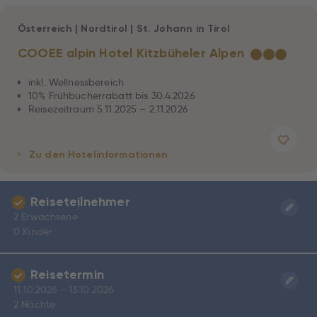
Österreich
|
Nordtirol
|
St. Johann in Tirol
COOEE alpin Hotel Kitzbüheler Alpen
★
★
★
inkl. Wellnessbereich
10% Frühbucherrabatt bis 30.4.2026
Reisezeitraum 5.11.2025 – 2.11.2026
Zu den Hotelinformationen
Reiseteilnehmer
2 Erwachsene
0 Kinder
Reisetermin
11.10.2026 - 13.10.2026
2 Nächte