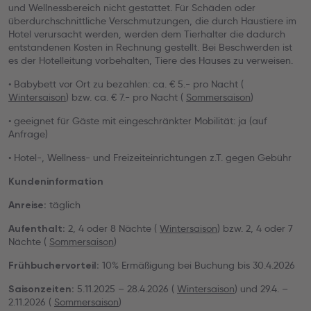
und Wellnessbereich nicht gestattet. Für Schäden oder
überdurchschnittliche Verschmutzungen, die durch Haustiere im
Hotel verursacht werden, werden dem Tierhalter die dadurch
entstandenen Kosten in Rechnung gestellt. Bei Beschwerden ist
es der Hotelleitung vorbehalten, Tiere des Hauses zu verweisen.
• Babybett vor Ort zu bezahlen: ca. € 5.- pro Nacht (
Wintersaison
) bzw. ca. € 7.- pro Nacht (
Sommersaison
)
• geeignet für Gäste mit eingeschränkter Mobilität: ja (auf
Anfrage)
• Hotel-, Wellness- und Freizeiteinrichtungen z.T. gegen Gebühr
Kundeninformation
täglich
Anreise:
2, 4 oder 8 Nächte (
Wintersaison
) bzw. 2, 4 oder 7
Aufenthalt:
Nächte (
Sommersaison
)
10% Ermäßigung bei Buchung bis 30.4.2026
Frühbuchervorteil:
5.11.2025 – 28.4.2026 (
Wintersaison
) und 29.4. –
Saisonzeiten:
2.11.2026 (
Sommersaison
)