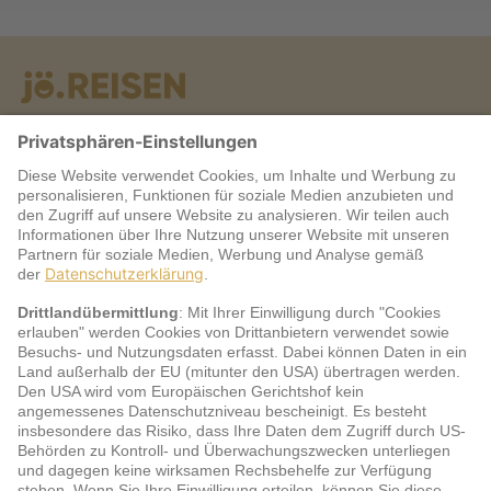
Warum jö?
Service
jö Bonus Club Partner