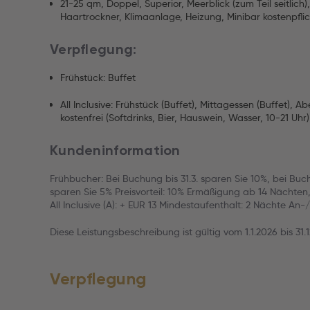
21-25 qm, Doppel, Superior, Meerblick (zum Teil seitlich
Haartrockner, Klimaanlage, Heizung, Minibar kostenpflic
Verpflegung:
Frühstück: Buffet
All Inclusive: Frühstück (Buffet), Mittagessen (Buffet), 
kostenfrei (Softdrinks, Bier, Hauswein, Wasser, 10-21 Uhr)
Kundeninformation
Frühbucher: Bei Buchung bis 31.3. sparen Sie 10%, bei Buc
sparen Sie 5% Preisvorteil: 10% Ermäßigung ab 14 Nächte
All Inclusive (A): + EUR 13 Mindestaufenthalt: 2 Nächte An-/
Diese Leistungsbeschreibung ist gültig vom 1.1.2026 bis 31.1
Verpflegung