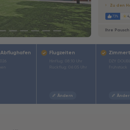
Zu den H
73%
4
Ihre Pausch
 Abflughafen
Flugzeiten
Zimmert
2026
Hinflug: 08:10 Uhr
DZY DOUBL
hen
Rückflug: 06:05 Uhr
Frühstück
Ändern
Änder