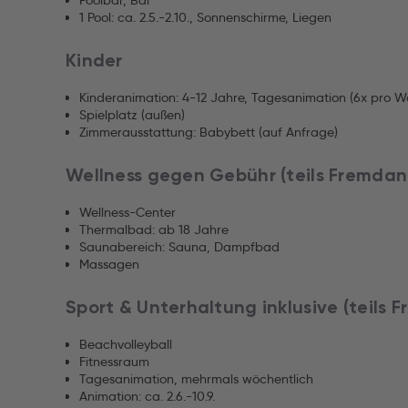
Poolbar, Bar
1 Pool: ca. 2.5.-2.10., Sonnenschirme, Liegen
Kinder
Kinderanimation: 4-12 Jahre, Tagesanimation (6x pro Woc
Spielplatz (außen)
Zimmerausstattung: Babybett (auf Anfrage)
Wellness gegen Gebühr (teils Fremdan
Wellness-Center
Thermalbad: ab 18 Jahre
Saunabereich: Sauna, Dampfbad
Massagen
Sport & Unterhaltung inklusive (teils 
Beachvolleyball
Fitnessraum
Tagesanimation, mehrmals wöchentlich
Animation: ca. 2.6.-10.9.