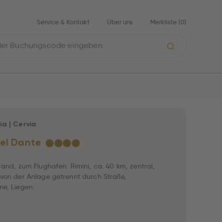
Service & Kontakt
Über uns
Merkliste (
0
)
ia
|
Cervia
el Dante
★
★
★
★
rand, zum Flughafen: Rimini, ca. 40 km, zentral,
von der Anlage getrennt durch Straße,
e, Liegen.