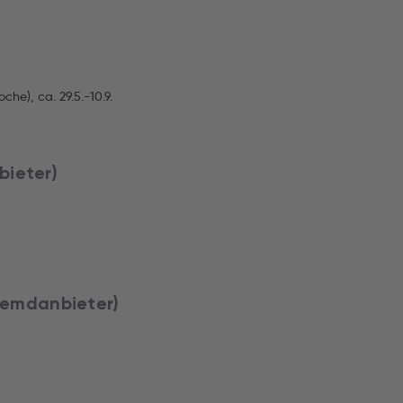
he), ca. 29.5.-10.9.
bieter)
Fremdanbieter)