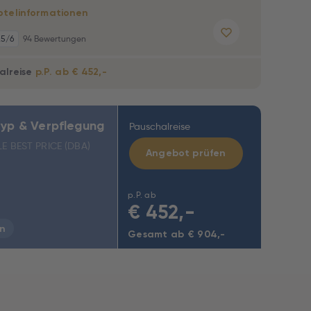
otelinformationen
,5
/6
94 Bewertungen
alreise
p.P. ab € 452,-
yp & Verpflegung
Pauschalreise
E BEST PRICE (DBA)
Angebot prüfen
p.P. ab
€
452,-
n
Gesamt ab € 904,-