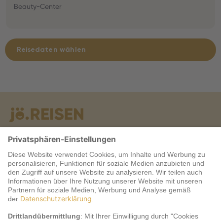
Beauty-Center
Reisedaten wählen
Warum jö?
Service
jö Bonus Club Partner