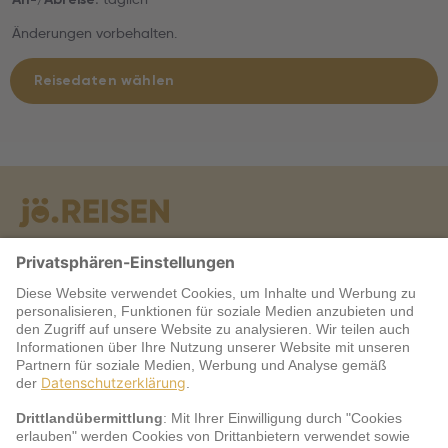
Änderungen vorbehalten.
Reisedaten wählen
Warum jö?
Service
jö Bonus Club Partner