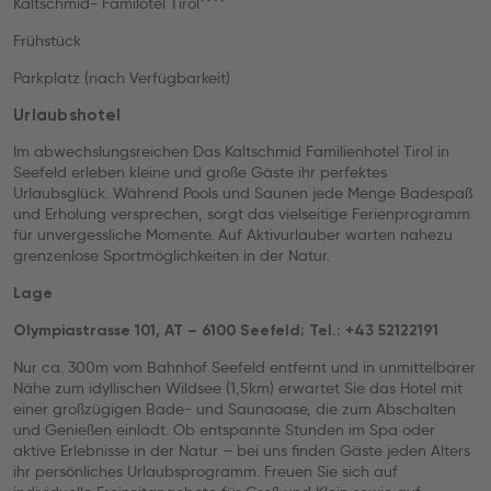
Kaltschmid- Familotel Tirol****
Frühstück
Parkplatz (nach Verfügbarkeit)
Urlaubshotel
Im abwechslungsreichen Das Kaltschmid Familienhotel Tirol in
Seefeld erleben kleine und große Gäste ihr perfektes
Urlaubsglück. Während Pools und Saunen jede Menge Badespaß
und Erholung versprechen, sorgt das vielseitige Ferienprogramm
für unvergessliche Momente. Auf Aktivurlauber warten nahezu
grenzenlose Sportmöglichkeiten in der Natur.
Lage
Olympiastrasse 101, AT – 6100 Seefeld; Tel.: +43 52122191
Nur ca. 300m vom Bahnhof Seefeld entfernt und in unmittelbarer
Nähe zum idyllischen Wildsee (1,5km) erwartet Sie das Hotel mit
einer großzügigen Bade- und Saunaoase, die zum Abschalten
und Genießen einlädt. Ob entspannte Stunden im Spa oder
aktive Erlebnisse in der Natur – bei uns finden Gäste jeden Alters
ihr persönliches Urlaubsprogramm. Freuen Sie sich auf