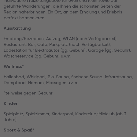
individuelle Freizeitangebote für Groß und Klein sowie auf
geführte Wanderungen, die Ihnen die schönsten Seiten der
Region näherbringen. Ein Ort, an dem Erholung und Erlebnis
perfekt harmonieren.
Ausstattung
Empfang/Rezeption, Aufzug, WLAN (nach Verfügbarkeit),
Restaurant, Bar, Café, Parkplatz (nach Verfügbarkeit),
Ladestation für Elektroautos (gg. Gebühr), Garage (gg. Gebühr),
Wäscheservice (gg. Gebühr) u.v.m.
Wellness*
Hallenbad, Whirlpool, Bio-Sauna, finnische Sauna, Infrarotsauna,
Dampfbad, Hamam, Massagen u.v.m.
*teilweise gegen Gebühr
Kinder
Spielplatz, Spielzimmer, Kinderpool, Kinderclub/Miniclub (ab 3
Jahre)
Sport & Spaß*