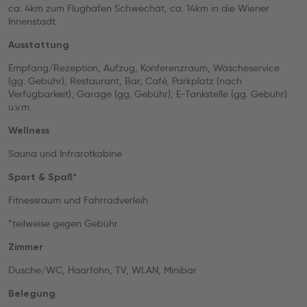
ca. 4km zum Flughafen Schwechat, ca. 14km in die Wiener
Innenstadt
Ausstattung
Empfang/Rezeption, Aufzug, Konferenzraum, Wäscheservice
(gg. Gebühr), Restaurant, Bar, Café, Parkplatz (nach
Verfügbarkeit), Garage (gg. Gebühr), E-Tankstelle (gg. Gebühr)
u.v.m.
Wellness
Sauna und Infrarotkabine
Sport & Spaß*
Fitnessraum und Fahrradverleih
*teilweise gegen Gebühr
Zimmer
Dusche/WC, Haarföhn, TV, WLAN, Minibar
Belegung