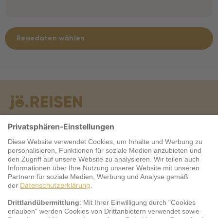
Reisedaten wählen
Warum jö?
Service
jö Bonus Club Partner