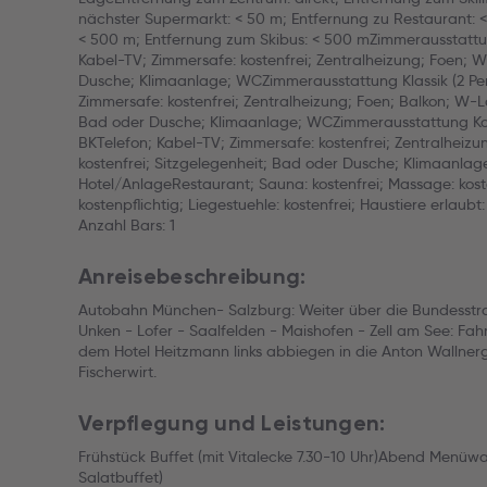
nächster Supermarkt: < 50 m; Entfernung zu Restaurant: 
< 500 m; Entfernung zum Skibus: < 500 mZimmerausstattung
Kabel-TV; Zimmersafe: kostenfrei; Zentralheizung; Foen; W
Dusche; Klimaanlage; WCZimmerausstattung Klassik (2 Pers
Zimmersafe: kostenfrei; Zentralheizung; Foen; Balkon; W-La
Bad oder Dusche; Klimaanlage; WCZimmerausstattung Komf
BKTelefon; Kabel-TV; Zimmersafe: kostenfrei; Zentralheizu
kostenfrei; Sitzgelegenheit; Bad oder Dusche; Klimaanla
Hotel/AnlageRestaurant; Sauna: kostenfrei; Massage: kost
kostenpflichtig; Liegestuehle: kostenfrei; Haustiere erlaubt
Anzahl Bars: 1
Anreisebeschreibung:
Autobahn München- Salzburg: Weiter über die Bundesstra
Unken - Lofer - Saalfelden - Maishofen - Zell am See: Fah
dem Hotel Heitzmann links abbiegen in die Anton Wallner
Fischerwirt.
Verpflegung und Leistungen:
Frühstück Buffet (mit Vitalecke 7.30-10 Uhr)Abend Menüwah
Salatbuffet)