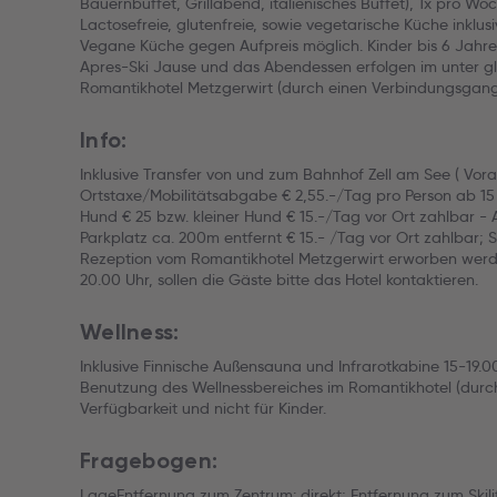
Bauernbuffet, Grillabend, italienisches Buffet), 1x pro W
Lactosefreie, glutenfreie, sowie vegetarische Küche inkl
Vegane Küche gegen Aufpreis möglich. Kinder bis 6 Jahre 
Apres-Ski Jause und das Abendessen erfolgen im unter gl
Romantikhotel Metzgerwirt (durch einen Verbindungsgang 
Info:
Inklusive Transfer von und zum Bahnhof Zell am See ( Voran
Ortstaxe/Mobilitätsabgabe € 2,55.-/Tag pro Person ab 15 
Hund € 25 bzw. kleiner Hund € 15.-/Tag vor Ort zahlbar -
Parkplatz ca. 200m entfernt € 15.- /Tag vor Ort zahlbar; 
Rezeption vom Romantikhotel Metzgerwirt erworben werd
20.00 Uhr, sollen die Gäste bitte das Hotel kontaktieren.
Wellness:
Inklusive Finnische Außensauna und Infrarotkabine 15-19.
Benutzung des Wellnessbereiches im Romantikhotel (dur
Verfügbarkeit und nicht für Kinder.
Fragebogen:
LageEntfernung zum Zentrum: direkt; Entfernung zum Skilif