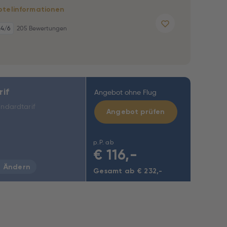
otelinformationen
,4
/6
205 Bewertungen
rif
Angebot ohne Flug
ndardtarif
Angebot prüfen
p.P. ab
€
116,-
Ändern
Gesamt ab € 232,-