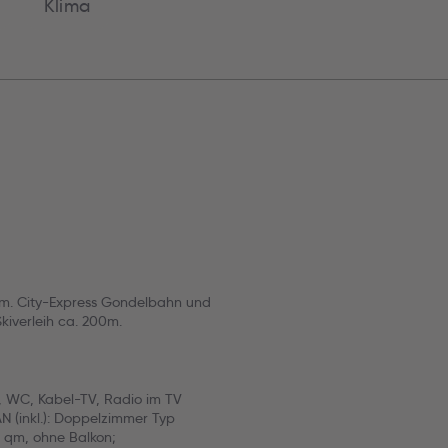
Klima
0 m. City-Express Gondelbahn und
kiverleih ca. 200m.
, WC, Kabel-TV, Radio im TV
AN (inkl.): Doppelzimmer Typ
0 qm, ohne Balkon;