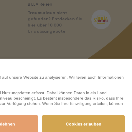
BILLA Reisen
Traumurlaub nicht
gefunden? Entdecken Sie
hier über 10.000
Urlaubsangebote
Zahlungsarten & Sicherheit
ards und Meldung
© DERTOUR Austria GmbH, 2026