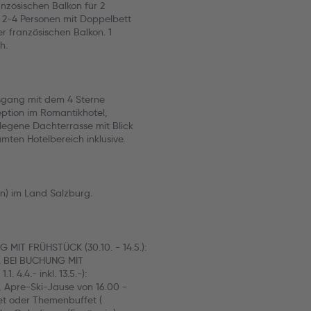
nzösischen Balkon für 2
 2-4 Personen mit Doppelbett
 französischen Balkon. 1
h.
gsgang mit dem 4 Sterne
ption im Romantikhotel,
legene Dachterrasse mit Blick
ten Hotelbereich inklusive.
hn) im Land Salzburg.
IT FRÜHSTÜCK (30.10. - 14.5.):
hr. BEI BUCHUNG MIT
. 4.4.- inkl. 13.5.-):
r, Apre-Ski-Jause von 16.00 -
et oder Themenbuffet (