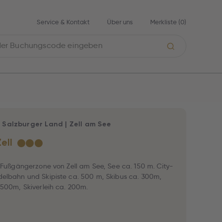
Service & Kontakt
Über uns
Merkliste (
0
)
|
Salzburger Land
|
Zell am See
Zell
★
★
★
r Fußgängerzone von Zell am See, See ca. 150 m. City-
elbahn und Skipiste ca. 500 m, Skibus ca. 300m,
 500m, Skiverleih ca. 200m.