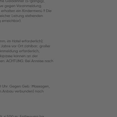
oche Galadinner (5-gängig),
usive gegen Voranmeldung.
erhalten ein Kindermenü !! Die
eicher Leitung stehenden
erreichbar).
m. im Hotel erforderlich);
Jahre vor Ort zahlbar; großer
 Anmeldung erforderlich;
Skipässe können an der
en. ACHTUNG: Bei Anreise nach
00 Uhr. Gegen Geb.: Massagen,
ch Anbau verbunden) nach
t: < 500 m; Entfernung bis