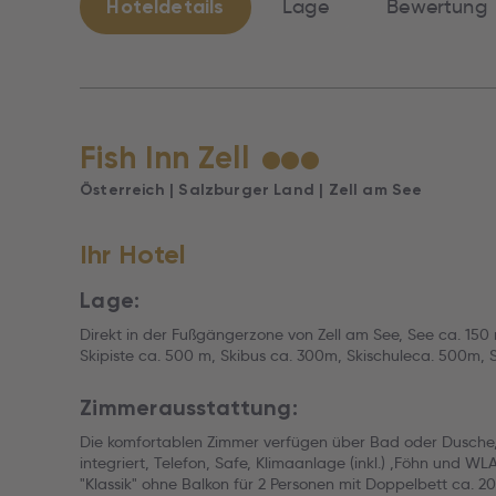
Hoteldetails
Lage
Bewertung
Fish Inn Zell
★
★
★
Österreich | Salzburger Land | Zell am See
Ihr Hotel
Lage:
Direkt in der Fußgängerzone von Zell am See, See ca. 15
Skipiste ca. 500 m, Skibus ca. 300m, Skischuleca. 500m, S
Zimmerausstattung:
Die komfortablen Zimmer verfügen über Bad oder Dusche
integriert, Telefon, Safe, Klimaanlage (inkl.) ,Föhn und WL
"Klassik" ohne Balkon für 2 Personen mit Doppelbett ca. 2