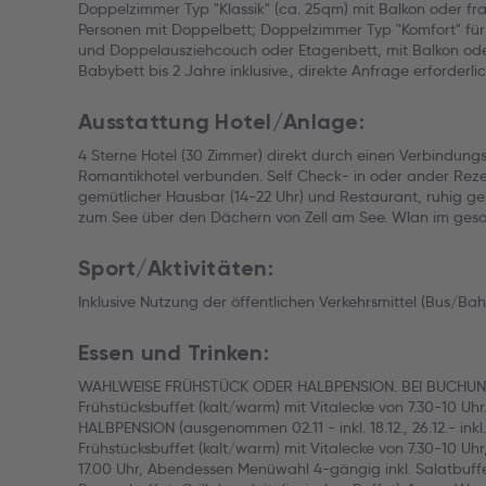
Doppelzimmer Typ "Klassik" (ca. 25qm) mit Balkon oder fra
Personen mit Doppelbett; Doppelzimmer Typ "Komfort" für
und Doppelausziehcouch oder Etagenbett, mit Balkon oder
Babybett bis 2 Jahre inklusive., direkte Anfrage erforderlic
Ausstattung Hotel/Anlage:
4 Sterne Hotel (30 Zimmer) direkt durch einen Verbindun
Romantikhotel verbunden. Self Check- in oder ander Reze
gemütlicher Hausbar (14-22 Uhr) und Restaurant, ruhig ge
zum See über den Dächern von Zell am See. Wlan im gesam
Sport/Aktivitäten:
Inklusive Nutzung der öffentlichen Verkehrsmittel (Bus/Ba
Essen und Trinken:
WAHLWEISE FRÜHSTÜCK ODER HALBPENSION. BEI BUCHUNG M
Frühstücksbuffet (kalt/warm) mit Vitalecke von 7.30-10 U
HALBPENSION (ausgenommen 02.11 - inkl. 18.12., 26.12.- inkl. 1.1
Frühstücksbuffet (kalt/warm) mit Vitalecke von 7.30-10 Uh
17.00 Uhr, Abendessen Menüwahl 4-gängig inkl. Salatbuff