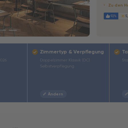
Zu den H
92%
5
Zimmertyp & Verpflegung
Ta
2026
Doppelzimmer Klassik (DC)
Sta
Selbstverpflegung
Ändern