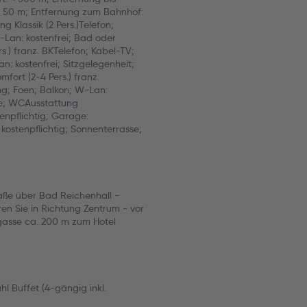
< 50 m; Entfernung zum Bahnhof:
 Klassik (2 Pers.)Telefon;
-Lan: kostenfrei; Bad oder
.) franz. BKTelefon; Kabel-TV;
n: kostenfrei; Sitzgelegenheit;
ort (2-4 Pers.) franz.
ng; Foen; Balkon; W-Lan:
ge; WCAusstattung
enpflichtig; Garage:
: kostenpflichtig; Sonnenterrasse;
ße über Bad Reichenhall -
ren Sie in Richtung Zentrum - vor
gasse ca. 200 m zum Hotel
l Buffet (4-gängig inkl.