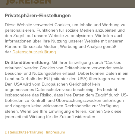
Warum jö?
Service
jö Bonus Club Partner
Zahlungsarten & Sicherheit