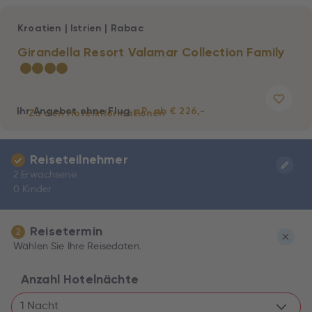
Kroatien
|
Istrien
|
Rabac
Girandella Resort Valamar Collection Family
★
★
★
★
Ihr Angebot ohne Flug
p.P. ab € 226,-
Zu den Hotelinformationen
Reiseteilnehmer
2 Erwachsene
0 Kinder
Reisetermin
2
Wählen Sie Ihre Reisedaten.
Anzahl Hotelnächte
1 Nacht