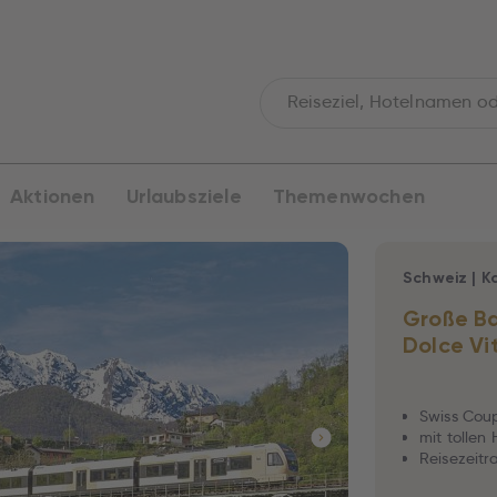
Aktionen
Urlaubsziele
Themenwochen
Schweiz
|
K
Große Ba
Dolce Vi
Swiss Cou
mit tollen
Reisezeitra