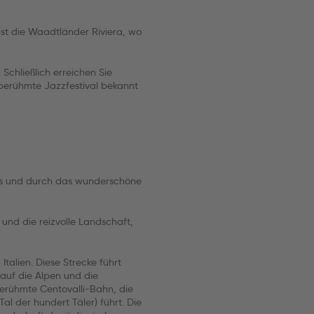
ist die Waadtländer Riviera, wo
hließlich erreichen Sie
berühmte Jazzfestival bekannt
ees und durch das wunderschöne
und die reizvolle Landschaft,
talien. Diese Strecke führt
 auf die Alpen und die
erühmte Centovalli-Bahn, die
al der hundert Täler) führt. Die