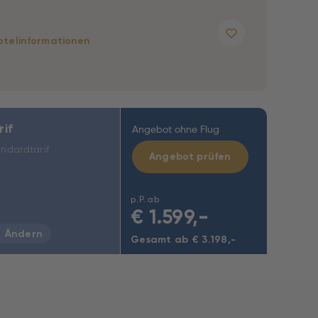
otelinformationen
rif
Angebot ohne Flug
ndardtarif
Angebot prüfen
p.P. ab
€
1.599,-
Ändern
Gesamt ab € 3.198,-