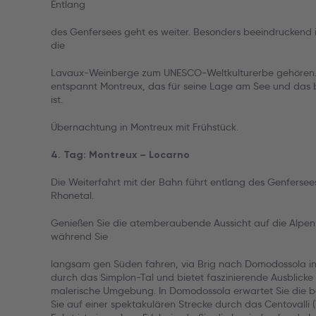
Entlang
des Genfersees geht es weiter. Besonders beeindruckend 
die
Lavaux-Weinberge zum UNESCO-Weltkulturerbe gehören. Sc
entspannt Montreux, das für seine Lage am See und das 
ist.
Übernachtung in Montreux mit Frühstück.
4. Tag: Montreux – Locarno
Die Weiterfahrt mit der Bahn führt entlang des Genfers
Rhonetal.
Genießen Sie die atemberaubende Aussicht auf die Alpen 
während Sie
langsam gen Süden fahren, via Brig nach Domodossola in I
durch das Simplon-Tal und bietet faszinierende Ausblicke
malerische Umgebung. In Domodossola erwartet Sie die b
Sie auf einer spektakulären Strecke durch das Centovalli (T