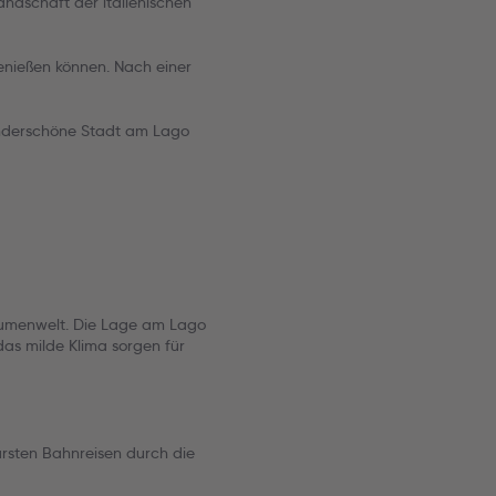
andschaft der italienischen
enießen können. Nach einer
wunderschöne Stadt am Lago
Blumenwelt. Die Lage am Lago
as milde Klima sorgen für
ärsten Bahnreisen durch die