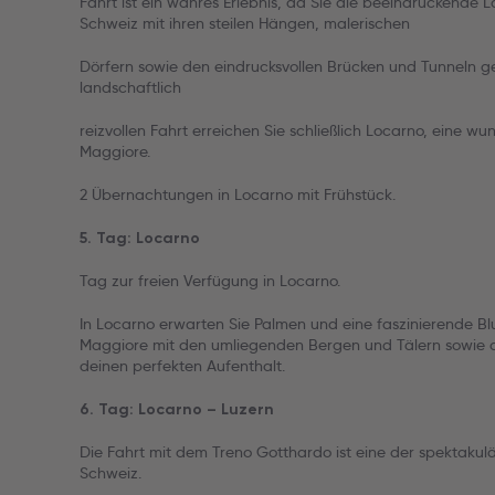
Fahrt ist ein wahres Erlebnis, da Sie die beeindruckende L
Schweiz mit ihren steilen Hängen, malerischen
Dörfern sowie den eindrucksvollen Brücken und Tunneln g
landschaftlich
reizvollen Fahrt erreichen Sie schließlich Locarno, eine 
Maggiore.
2 Übernachtungen in Locarno mit Frühstück.
5. Tag: Locarno
Tag zur freien Verfügung in Locarno.
In Locarno erwarten Sie Palmen und eine faszinierende 
Maggiore mit den umliegenden Bergen und Tälern sowie d
deinen perfekten Aufenthalt.
6. Tag: Locarno – Luzern
Die Fahrt mit dem Treno Gotthardo ist eine der spektakul
Schweiz.