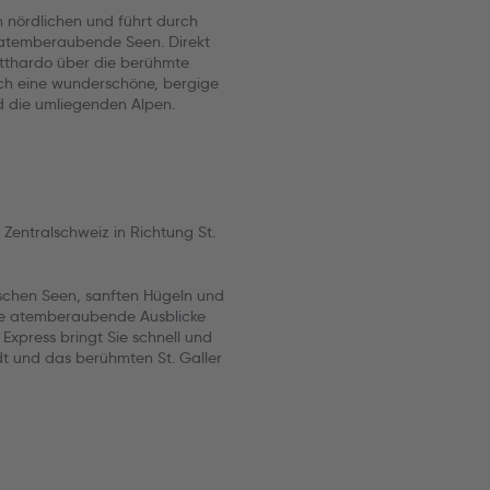
 nördlichen und führt durch
 atemberaubende Seen. Direkt
tthardo über die berühmte
rch eine wunderschöne, bergige
d die umliegenden Alpen.
Zentralschweiz in Richtung St.
lischen Seen, sanften Hügeln und
ie atemberaubende Ausblicke
Express bringt Sie schnell und
dt und das berühmten St. Galler