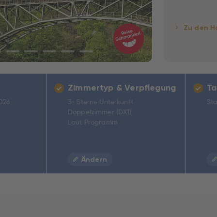
Zu den H
Zimmertyp & Verpflegung
Ta
2026
3- Sterne Unterkunft
Sta
Doppelzimmer (DX1)
Laut Programm
Ändern