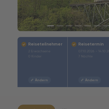
Reiseteilnehmer
Reisetermin
2 Erwachsene
07.10.2026 - 14.10.
0 Kinder
7 Nächte
Ändern
Ändern