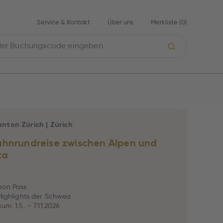
Service & Kontakt
Über uns
Merkliste (
0
)
anton Zürich
|
Zürich
hnrundreise zwischen Alpen und
ta
pon Pass
 Highlights der Schweiz
um: 1.5. – 7.11.2026