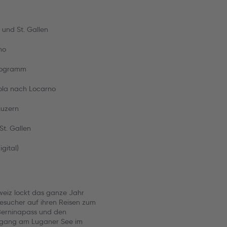
 und St. Gallen
no
programm
sola nach Locarno
Luzern
St. Gallen
gital)
weiz lockt das ganze Jahr
 Besucher auf ihren Reisen zum
Berninapass und den
rgang am Luganer See im