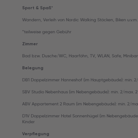
Sport & Spaß*
Wandern, Verleih von Nordic Walking Stöcken, Biken u.v.m.
*teilweise gegen Gebühr
Zimmer
Bad bzw. Dusche/WC, Haarföhn, TV, WLAN, Safe, Minibar (
Belegung
DB1 Doppelzimmer Hanneshof (im Hauptgebäude): min. 2/ma
SBV Studio Nebenhaus (im Nebengebäude): min. 2/max. 2 Vo
ABV Appartement 2 Raum (im Nebengebäude): min. 2/max. 
D1V Doppelzimmer Hotel Sonnenhügel (im Nebengebäude): m
Kinder
Verpflegung