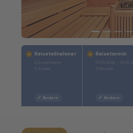
Reiseteilnehmer
Reisetermin
2 Erwachsene
01.10.2026 - 04.10.
0 Kinder
3 Nächte
Ändern
Ändern