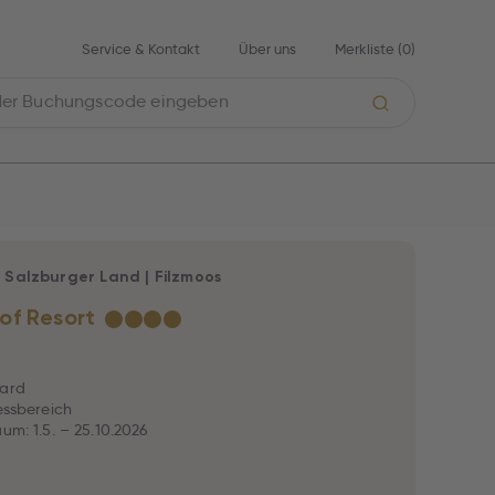
Service & Kontakt
Über uns
Merkliste (
0
)
|
Salzburger Land
|
Filzmoos
of Resort
★
★
★
★
Card
nessbereich
aum: 1.5. – 25.10.2026