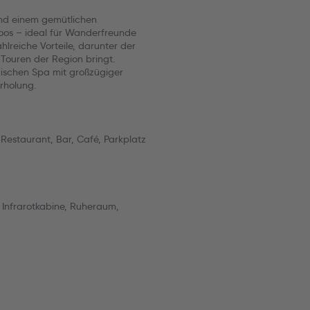
nd einem gemütlichen
moos – ideal für Wanderfreunde
hlreiche Vorteile, darunter der
Touren der Region bringt.
ischen Spa mit großzügiger
rholung.
estaurant, Bar, Café, Parkplatz
Infrarotkabine, Ruheraum,