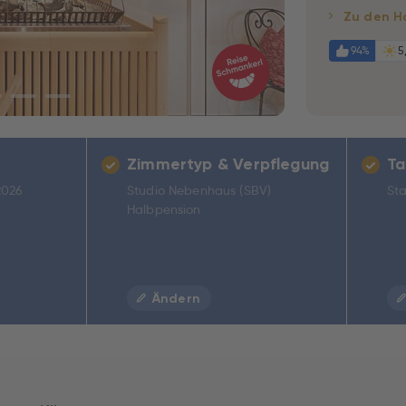
Zu den H
94%
5
Zimmertyp & Verpflegung
Ta
2026
Studio Nebenhaus (SBV)
Sta
Halbpension
Ändern