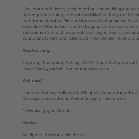
Das charmante Hotel, bestehend aus einem Haupthaus u
Nebengebäude, liegt zentral im idyllischen Bergdorf Filz
und Naturliebhaber. Mit der Filzmoos Card genießen Sie za
kostenlose Wanderbus, der Sie bequem zu den schönsten 
Entspannen Sie nach einem aktiven Tag in dem alpenländ
Saunalandschaft und Hallenbad – ein Ort der Ruhe und E
Ausstattung
Empfang/Rezeption, Aufzug, WLAN (nach Verfügbarkeit), R
(nach Verfügbarkeit), Sonnenterrasse u.v.m.
Wellness*
Finnische Sauna, Hallenbad, Whirlpool, Aromadampfbad, 
Massagen, kosmetische Anwendungen, Friseur u.v.m.
*teilweise gegen Gebühr
Kinder
Spielplatz, Babybett, Hochstuhl