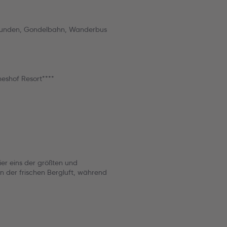
2 Stunden, Gondelbahn, Wanderbus
eshof Resort****
ier eins der größten und
n der frischen Bergluft, während