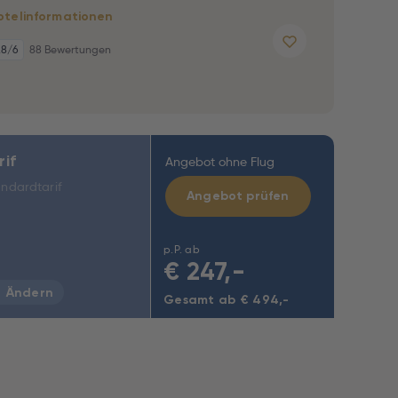
otelinformationen
,8
/6
88 Bewertungen
rif
Angebot ohne Flug
ndardtarif
Angebot prüfen
p.P. ab
€
247,-
Ändern
Gesamt ab € 494,-