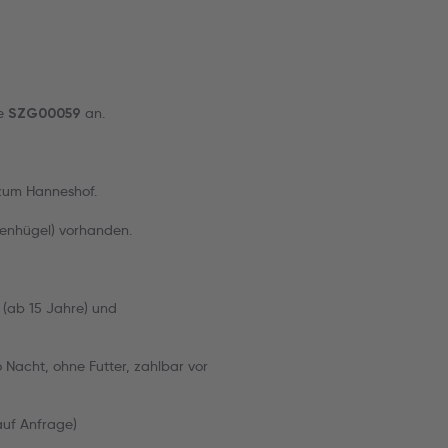
de
an.
SZG00059
zum Hanneshof.
enhügel) vorhanden.
t (ab 15 Jahre) und
o Nacht, ohne Futter, zahlbar vor
(auf Anfrage)