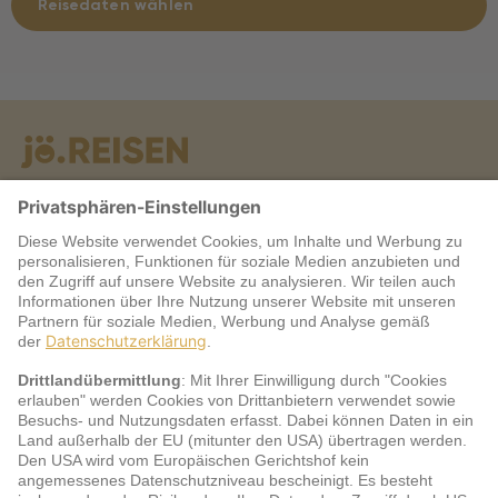
Reisedaten wählen
Warum jö?
Service
jö Bonus Club Partner