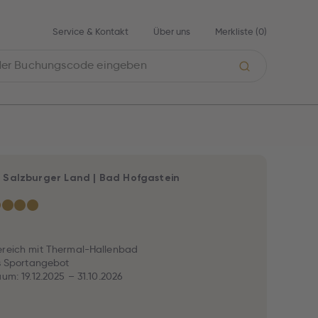
Service & Kontakt
Über uns
Merkliste (
0
)
|
Salzburger Land
|
Bad Hofgastein
★
★
★
★
ereich mit Thermal-Hallenbad
es Sportangebot
aum: 19.12.2025 – 31.10.2026