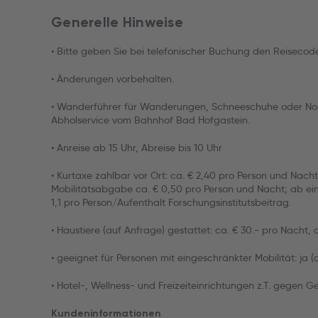
Generelle Hinweise
• Bitte geben Sie bei telefonischer Buchung den Reiseco
• Änderungen vorbehalten.
• Wanderführer für Wanderungen, Schneeschuhe oder Nord
Abholservice vom Bahnhof Bad Hofgastein.
• Anreise ab 15 Uhr, Abreise bis 10 Uhr
• Kurtaxe zahlbar vor Ort: ca. € 2,40 pro Person und Nach
Mobilitätsabgabe ca. € 0,50 pro Person und Nacht; ab ei
1,1 pro Person/Aufenthalt Forschungsinstitutsbeitrag.
• Haustiere (auf Anfrage) gestattet: ca. € 30.- pro Nacht, 
• geeignet für Personen mit eingeschränkter Mobilität: ja 
• Hotel-, Wellness- und Freizeiteinrichtungen z.T. gegen G
Kundeninformationen