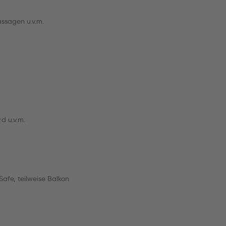
ssagen u.v.m.
d u.v.m.
afe, teilweise Balkon