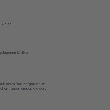
 Alpina****
elegenen Skiliften
laubsortes Bad Hofgastein im
Hohen Tauern empor, die durch