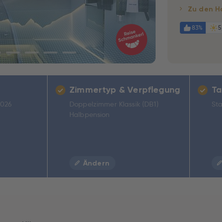
Zu den H
83%
5
Zimmertyp & Verpflegung
Ta
2026
Doppelzimmer Klassik (DB1)
Sta
Halbpension
Ändern