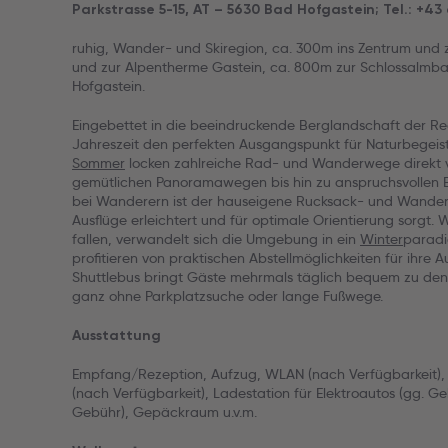
Parkstrasse 5-15, AT – 5630 Bad Hofgastein; Tel.: +4
ruhig, Wander- und Skiregion, ca. 300m ins Zentrum und z
und zur Alpentherme Gastein, ca. 800m zur Schlossalmb
Hofgastein.
Eingebettet in die beeindruckende Berglandschaft der Reg
Jahreszeit den perfekten Ausgangspunkt für Naturbegeist
Sommer
locken zahlreiche Rad- und Wanderwege direkt v
gemütlichen Panoramawegen bis hin zu anspruchsvollen B
bei Wanderern ist der hauseigene Rucksack- und Wanderk
Ausflüge erleichtert und für optimale Orientierung sorgt.
fallen, verwandelt sich die Umgebung in ein
Winter
paradi
profitieren von praktischen Abstellmöglichkeiten für ihre Au
Shuttlebus bringt Gäste mehrmals täglich bequem zu den 
ganz ohne Parkplatzsuche oder lange Fußwege.
Ausstattung
Empfang/Rezeption, Aufzug, WLAN (nach Verfügbarkeit), 
(nach Verfügbarkeit), Ladestation für Elektroautos (gg. G
Gebühr), Gepäckraum u.v.m.