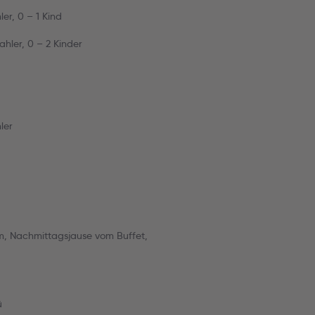
er, 0 – 1 Kind
ahler, 0 – 2 Kinder
ler
rm, Nachmittagsjause vom Buffet,
ü