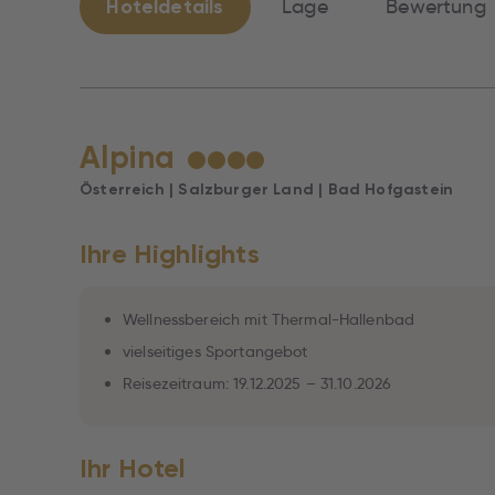
Hoteldetails
Lage
Bewertung
Alpina
★
★
★
★
Österreich | Salzburger Land | Bad Hofgastein
Ihre Highlights
Wellnessbereich mit Thermal-Hallenbad
vielseitiges Sportangebot
Reisezeitraum: 19.12.2025 – 31.10.2026
Ihr Hotel