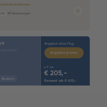
otelinformationen
,1
/6
397 Bewertungen
rif
Angebot ohne Flug
ndardtarif
Angebot prüfen
p.P. ab
€
205,-
Ändern
Gesamt ab € 410,-