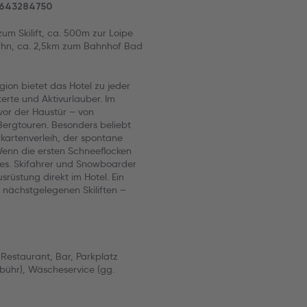
3 643284750
um Skilift, ca. 500m zur Loipe
ahn, ca. 2,5km zum Bahnhof Bad
ion bietet das Hotel zu jeder
erte und Aktivurlauber. Im
or der Haustür – von
ergtouren. Besonders beliebt
artenverleih, der spontane
 Wenn die ersten Schneeflocken
es. Skifahrer und Snowboarder
srüstung direkt im Hotel. Ein
nächstgelegenen Skiliften –
Restaurant, Bar, Parkplatz
ebühr), Wäscheservice (gg.