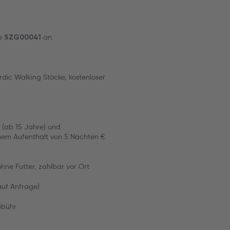
de
an.
SZG00041
ic Walking Stöcke, kostenloser
t (ab 15 Jahre) und
nem Aufenthalt von 5 Nächten €
ohne Futter, zahlbar vor Ort
(auf Anfrage)
ebühr