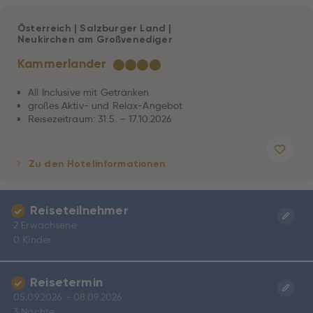
Österreich
|
Salzburger Land
|
Neukirchen am Großvenediger
Kammerlander
★
★
★
★
All Inclusive mit Getränken
großes Aktiv- und Relax-Angebot
Reisezeitraum: 31.5. – 17.10.2026
Zu den Hotelinformationen
Reiseteilnehmer
2 Erwachsene
0 Kinder
Reisetermin
05.09.2026 - 08.09.2026
3 Nächte