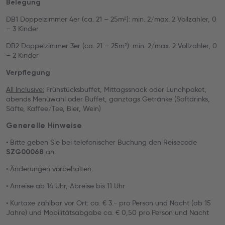
Belegung
DB1 Doppelzimmer 4er (ca. 21 – 25m²): min. 2/max. 2 Vollzahler, 0
– 3 Kinder
DB2 Doppelzimmer 3er (ca. 21 – 25m²): min. 2/max. 2 Vollzahler, 0
– 2 Kinder
Verpflegung
All Inclusive:
Frühstücksbuffet, Mittagssnack oder Lunchpaket,
abends Menüwahl oder Buffet, ganztags Getränke (Softdrinks,
Säfte, Kaffee/Tee, Bier, Wein)
Generelle Hinweise
• Bitte geben Sie bei telefonischer Buchung den Reisecode
an.
SZG00068
• Änderungen vorbehalten.
• Anreise ab 14 Uhr, Abreise bis 11 Uhr
• Kurtaxe zahlbar vor Ort: ca. € 3.- pro Person und Nacht (ab 15
Jahre) und Mobilitätsabgabe ca. € 0,50 pro Person und Nacht