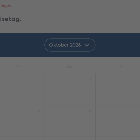
rfügbar.
isetag.
Oktober 2026
Mi
Do
Fr
1
7
8