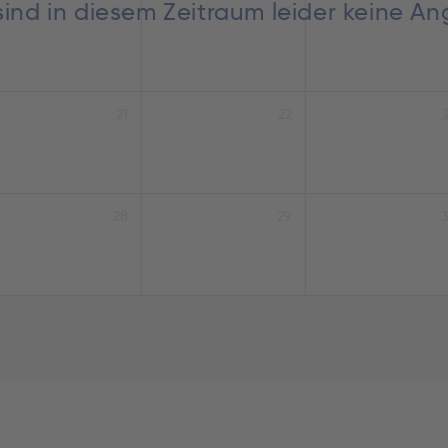
sind in diesem Zeitraum leider keine A
14
15
21
22
28
29