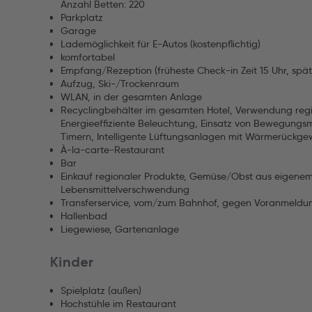
Anzahl Betten: 220
Parkplatz
Garage
Lademöglichkeit für E-Autos (kostenpflichtig)
komfortabel
Empfang/Rezeption (früheste Check-in Zeit 15 Uhr, spät
Aufzug, Ski-/Trockenraum
WLAN, in der gesamten Anlage
Recyclingbehälter im gesamten Hotel, Verwendung regi
Energieeffiziente Beleuchtung, Einsatz von Bewegung
Timern, Intelligente Lüftungsanlagen mit Wärmerückg
À-la-carte-Restaurant
Bar
Einkauf regionaler Produkte, Gemüse/Obst aus eigene
Lebensmittelverschwendung
Transferservice, vom/zum Bahnhof, gegen Voranmeldu
Hallenbad
Liegewiese, Gartenanlage
Kinder
Spielplatz (außen)
Hochstühle im Restaurant