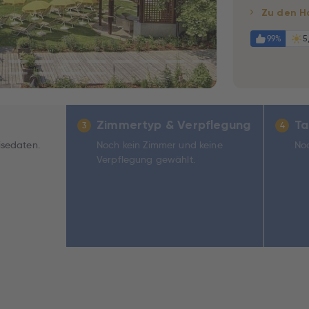
Zu den H
99%
5
Zimmertyp & Verpflegung
Ta
3
4
isedaten.
Noch kein Zimmer und keine
Noc
Verpflegung gewählt.