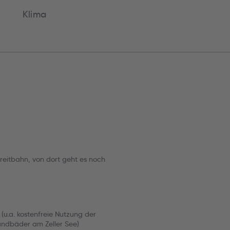
Klima
 Areitbahn, von dort geht es noch
 (u.a. kostenfreie Nutzung der
trandbäder am Zeller See)