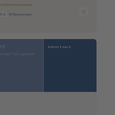
otelinformationen
,5
/6
361 Bewertungen
rif
Schritt 2 von 5
h kein Tarif gewählt