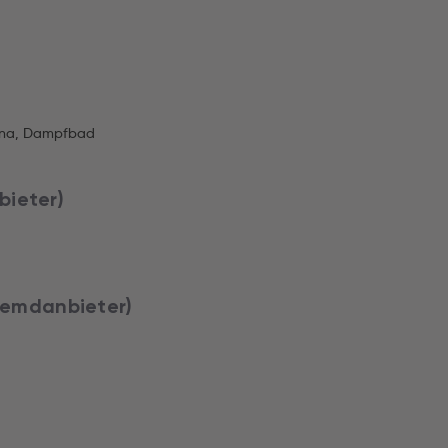
auna, Dampfbad
bieter)
Fremdanbieter)