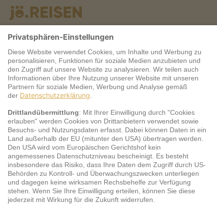
Warum jö?
Service
jö Bonus Club Partner
Zahlungsarten & Sicherheit