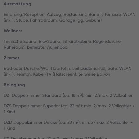
Ausstattung
Empfang/Rezeption, Aufzug, Restaurant, Bar mit Terrasse, WLAN
(inkl.), Stube, Fahrradraum, Garage (gg. Gebühr)
Wellness
Finnische Sauna, Bio-Sauna, Infrarotkabine, Regendusche,
Ruheraum, beheizter Außenpool
Zimmer
Bad oder Dusche/WC, Haarföhn, Leihbademantel, Safe, WLAN
(inkl.), Telefon, Kabel-TV (Flatscreen), teilweise Balkon
Belegung
DZ1 Doppelzimmer Standard (ca. 18 m²): min. 2/max. 2 Vollzahler
DZS Doppelzimmer Superior (ca. 22 m²): min. 2/max. 2 Vollzahler +
1 Kind
DZD Doppelzimmer Deluxe (ca. 28 m²): min. 2/max. 2 Vollzahler +
1 Kind
EZ1 Einzelzimmer (ca. 20 m²): min. 1/max. 1 Vollzahler