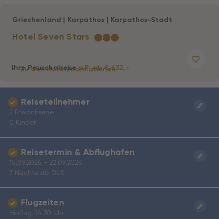
Griechenland
|
Karpathos
|
Karpathos-Stadt
Hotel Seven Stars
★
★
★
Ihre Pauschalreise
p.P. ab € 632,-
Zu den Hotelinformationen
Reiseteilnehmer
2 Erwachsene
0 Kinder
Reisetermin & Abflughafen
15.09.2026 - 22.09.2026
7 Nächte ab DUS
Flugzeiten
Hinflug: 14:30 Uhr