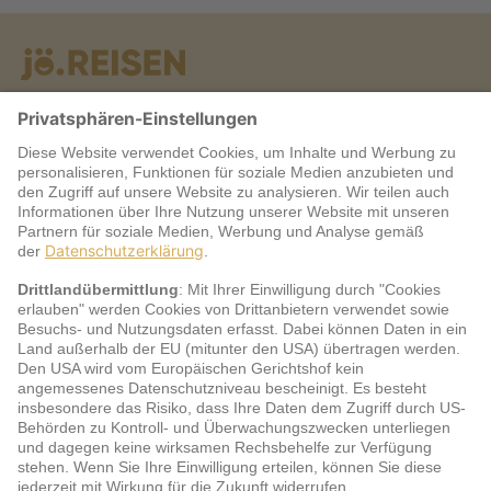
Warum jö?
Service
jö Bonus Club Partner
Zahlungsarten & Sicherheit