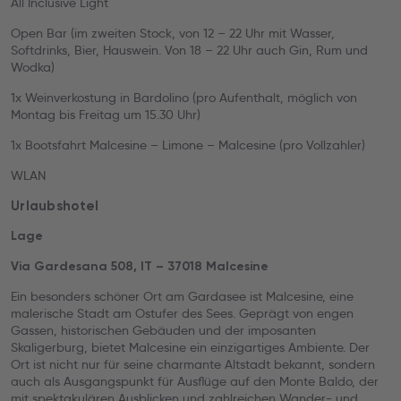
All Inclusive Light
Open Bar (im zweiten Stock, von 12 – 22 Uhr mit Wasser,
Softdrinks, Bier, Hauswein. Von 18 – 22 Uhr auch Gin, Rum und
Wodka)
1x Weinverkostung in Bardolino (pro Aufenthalt, möglich von
Montag bis Freitag um 15.30 Uhr)
1x Bootsfahrt Malcesine – Limone – Malcesine (pro Vollzahler)
WLAN
Urlaubshotel
Lage
Via Gardesana 508, IT – 37018 Malcesine
Ein besonders schöner Ort am Gardasee ist Malcesine, eine
malerische Stadt am Ostufer des Sees. Geprägt von engen
Gassen, historischen Gebäuden und der imposanten
Skaligerburg, bietet Malcesine ein einzigartiges Ambiente. Der
Ort ist nicht nur für seine charmante Altstadt bekannt, sondern
auch als Ausgangspunkt für Ausflüge auf den Monte Baldo, der
mit spektakulären Ausblicken und zahlreichen Wander- und