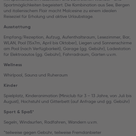
Sportmöglichkeiten begeistert. Die Kombination aus See, Bergen
und italienischem Flair macht Malcesine zu einem idealen
Reiseziel für Erholung und aktive Urlaubstage.
Ausstattung
Empfang/Rezeption, Aufzug, Aufenthaltsraum, Lesezimmer, Bar,
WLAN, Pool (15x7m, April bis Oktober), Liegen und Sonnenschirme
am Pool (nach Verfügbarkeit), Garage (gg. Gebühr), Ladestation
für Elektroautos (gg. Gebühr), Fahrradraum, Garten u.v.m.
Wellness
Whirlpool, Sauna und Ruheraum
Kinder
Spielplatz, Kinderanimation (Miniclub für 3 – 13 Jahre, von Juli bis
August), Hochstuhl und Gitterbett (auf Anfrage und gg. Gebühr)
Sport & Spaß*
Segeln, Windsurfen, Radfahren, Wandern u.v.m.
*teilweise gegen Gebühr, teilweise Fremdanbieter