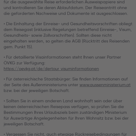
für die ausgewählte Reise erforderlichen Ausweispapiere sind
und kontrollieren Sie deren Ablaufdatum. Der Reiseantritt ohne
die geforderten Nachweise und Dokumente ist ausgeschlossen.
• Die Einhaltung der Einreise- und Gesundheitsvorschriften obliegt
dem Reisegast (inklusive Regelungen betreffend Einreise-, Visum,
Gesundheits- sowie Zollvorschriften). Sollten diese nicht
eingehalten werden, so gelten die AGB (Rücktritt des Reisenden
gem. Punkt 15).
• Für detaillierte Visainformationen steht Ihnen unser Partner
ÖVKG zur Verfügung:
https://oevkg.at/de/dertour_visuminformationen
• Für österreichische Staatsbürger: Sie finden Informationen auf
der Seite des Außenministeriums unter
www.aussenministerium.at
bzw. bei der jeweiligen Botschaft.
• Sollten Sie in einem anderen Land wohnhaft sein oder über
keinen österreichischen Reisepass verfügen, so prüfen Sie die
Bestimmungen Ihres Urlaubsziels beim zuständigen Ministerium
für Auswärtige Angelegenheiten für Ihren Wohnsitz bzw. bei der
jeweiligen Botschaft.
• Vergessen Sie nicht, auch etwaige Rückreisebedingungen für