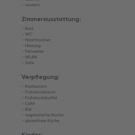
- modern
Zimmerausstattung:
- Bad
- WC
- Haartrockner
- Heizung
- Fernseher
- WLAN
- Safe
Verpflegung:
- Restaurant
- Frühstücksraum
- Frühstücksbuffet
- Café
- Bar
- vegetarische Küche
- glutenfreie Küche
Kinder: