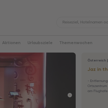
Aktionen
Urlaubsziele
Themenwochen
Österreich
Jaz in t
- Entfernung
Ortszentrum 
am Flughafen