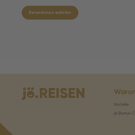
Reisedaten wählen
Warum
Vorteile
jö Bonus C