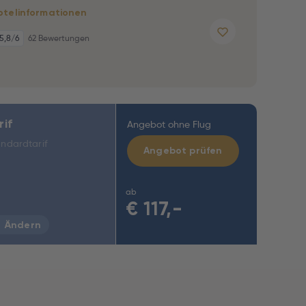
otelinformationen
5,8
/6
62 Bewertungen
rif
Angebot ohne Flug
ndardtarif
Angebot prüfen
ab
€
117,-
Ändern