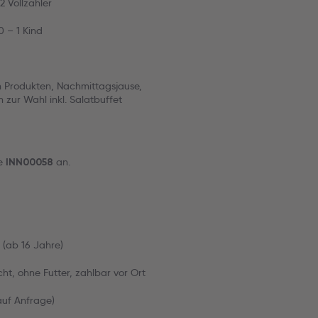
2 Vollzahler
0 – 1 Kind
en Produkten, Nachmittagsjause,
ur Wahl inkl. Salatbuffet
de
an.
INN00058
 (ab 16 Jahre)
cht, ohne Futter, zahlbar vor Ort
(auf Anfrage)