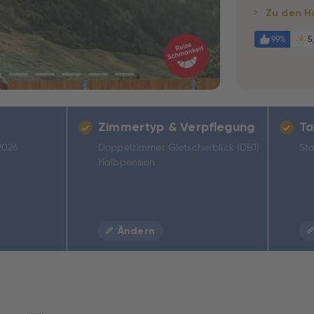
Zu den H
99%
5
Zimmertyp & Verpflegung
Ta
2026
Doppelzimmer Gletscherblick (DB1)
Sta
Halbpension
Ändern