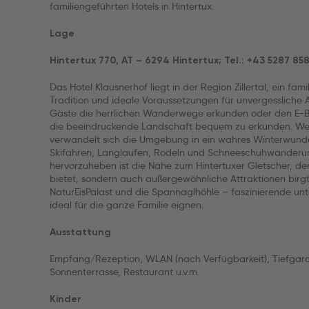
familiengeführten Hotels in Hintertux.
Lage
Hintertux 770, AT – 6294 Hintertux; Tel.: +43 5287 85
Das Hotel Klausnerhof liegt in der Region Zillertal, ein fami
Tradition und ideale Voraussetzungen für unvergessliche
Gäste die herrlichen Wanderwege erkunden oder den E-Bi
die beeindruckende Landschaft bequem zu erkunden. We
verwandelt sich die Umgebung in ein wahres Winterwunde
Skifahren, Langlaufen, Rodeln und Schneeschuhwanderu
hervorzuheben ist die Nähe zum Hintertuxer Gletscher, der 
bietet, sondern auch außergewöhnliche Attraktionen birg
NaturEisPalast und die Spannaglhöhle – faszinierende unter
ideal für die ganze Familie eignen.
Ausstattung
Empfang/Rezeption, WLAN (nach Verfügbarkeit), Tiefgara
Sonnenterrasse, Restaurant u.v.m.
Kinder