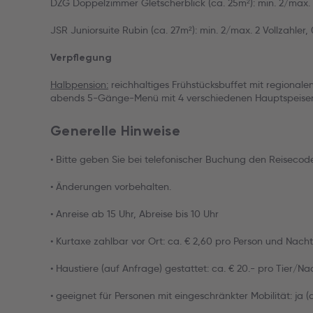
DZG Doppelzimmer Gletscherblick (ca. 25m²): min. 2/max. 
JSR Juniorsuite Rubin (ca. 27m²): min. 2/max. 2 Vollzahler, 
Verpflegung
Halbpension:
reichhaltiges Frühstücksbuffet mit regional
abends 5-Gänge-Menü mit 4 verschiedenen Hauptspeisen z
Generelle Hinweise
• Bitte geben Sie bei telefonischer Buchung den Reiseco
• Änderungen vorbehalten.
• Anreise ab 15 Uhr, Abreise bis 10 Uhr
• Kurtaxe zahlbar vor Ort: ca. € 2,60 pro Person und Nacht
• Haustiere (auf Anfrage) gestattet: ca. € 20.- pro Tier/Na
• geeignet für Personen mit eingeschränkter Mobilität: ja 