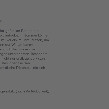
88
liär geführter Betrieb mit
 Aktivurlaube. Im Sommer können
ke-Verleih im Hotel nutzen, um
nn der Winter kommt,
rland. Hier können Sie
ngen unternehmen. Besonders
nicht nur erstklassige Pisten
t. Besuchen Sie den
irdische Erlebnisse, die sich
genplatz (nach Verfügbarkeit),