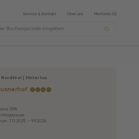
Service & Kontakt
Über uns
Merkliste (
0
)
|
Nordtirol
|
Hintertux
ausnerhof
★
★
★
★
rama SPA
mittagsjause
um: 1.11.2025 – 9.9.2026