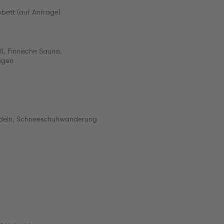
ybett (auf Anfrage)
, Finnische Sauna,
agen
 Rodeln, Schneeschuhwanderung