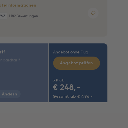
otelinformationen
,9
/6
1.182 Bewertungen
rif
Angebot ohne Flug
ndardtarif
Angebot prüfen
p.P. ab
€
248,-
Ändern
Gesamt ab € 496,-