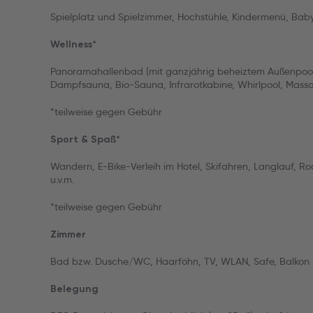
Spielplatz und Spielzimmer, Hochstühle, Kindermenü, Bab
Wellness*
Panoramahallenbad (mit ganzjährig beheiztem Außenpool)
Dampfsauna, Bio-Sauna, Infrarotkabine, Whirlpool, Mass
*teilweise gegen Gebühr
Sport & Spaß*
Wandern, E-Bike-Verleih im Hotel, Skifahren, Langlauf,
u.v.m.
*teilweise gegen Gebühr
Zimmer
Bad bzw. Dusche/WC, Haarföhn, TV, WLAN, Safe, Balkon
Belegung