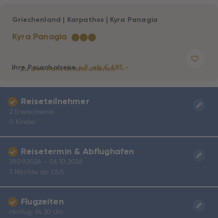
Griechenland
|
Karpathos
|
Kyra Panagia
Kyra Panagia
★
★
★
Ihre Pauschalreise
p.P. ab € 685,-
Zu den Hotelinformationen
Reiseteilnehmer
2 Erwachsene
0 Kinder
Reisetermin & Abflughafen
29.09.2026 - 06.10.2026
7 Nächte ab DUS
Flugzeiten
Hinflug: 14:30 Uhr