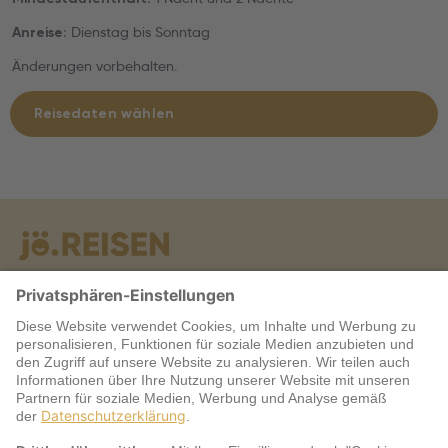
Dienstag bis Sonntag
Anreise:
Änderungen vorbehalten.
Reisedaten wählen
Warum jö?
Service
jö Bonus Club Partner