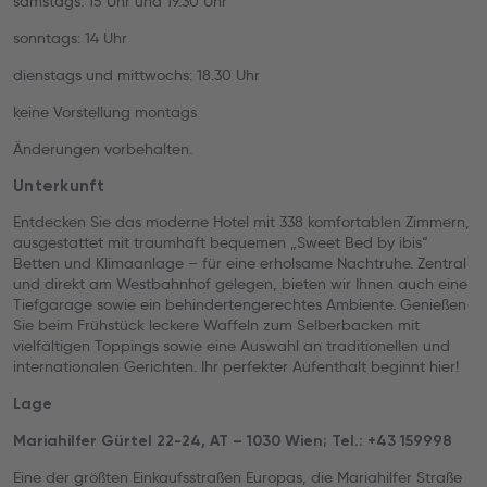
samstags: 15 Uhr und 19.30 Uhr
sonntags: 14 Uhr
dienstags und mittwochs: 18.30 Uhr
keine Vorstellung montags
Änderungen vorbehalten.
Unterkunft
Entdecken Sie das moderne Hotel mit 338 komfortablen Zimmern,
ausgestattet mit traumhaft bequemen „Sweet Bed by ibis“
Betten und Klimaanlage – für eine erholsame Nachtruhe. Zentral
und direkt am Westbahnhof gelegen, bieten wir Ihnen auch eine
Tiefgarage sowie ein behindertengerechtes Ambiente. Genießen
Sie beim Frühstück leckere Waffeln zum Selberbacken mit
vielfältigen Toppings sowie eine Auswahl an traditionellen und
internationalen Gerichten. Ihr perfekter Aufenthalt beginnt hier!
Lage
Mariahilfer Gürtel 22-24, AT – 1030 Wien; Tel.: +43 159998
Eine der größten Einkaufsstraßen Europas, die Mariahilfer Straße