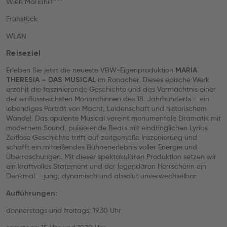
Wien Mariahilf***
Frühstück
WLAN
Reiseziel
Erleben Sie jetzt die neueste VBW-Eigenproduktion
MARIA
im Ronacher. Dieses epische Werk
THERESIA – DAS MUSICAL
erzählt die faszinierende Geschichte und das Vermächtnis einer
der einflussreichsten Monarchinnen des 18. Jahrhunderts – ein
lebendiges Porträt von Macht, Leidenschaft und historischem
Wandel. Das opulente Musical vereint monumentale Dramatik mit
modernem Sound, pulsierende Beats mit eindringlichen Lyrics.
Zeitlose Geschichte trifft auf zeitgemäße Inszenierung und
schafft ein mitreißendes Bühnenerlebnis voller Energie und
Überraschungen. Mit dieser spektakulären Produktion setzen wir
ein kraftvolles Statement und der legendären Herrscherin ein
Denkmal – jung, dynamisch und absolut unverwechselbar.
Aufführungen:
donnerstags und freitags: 19.30 Uhr