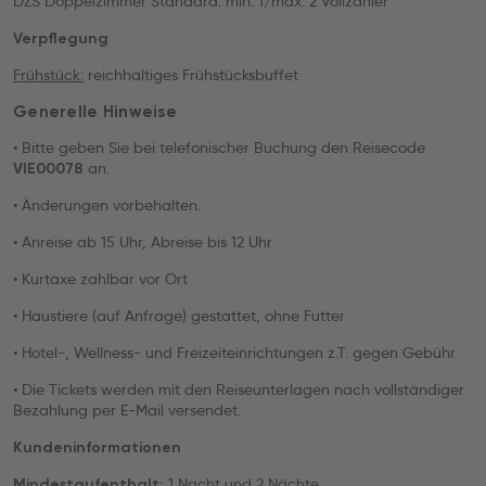
DZS Doppelzimmer Standard: min. 1/max. 2 Vollzahler
Verpflegung
Frühstück:
reichhaltiges Frühstücksbuffet
Generelle Hinweise
• Bitte geben Sie bei telefonischer Buchung den Reisecode
an.
VIE00078
• Änderungen vorbehalten.
• Anreise ab 15 Uhr, Abreise bis 12 Uhr
• Kurtaxe zahlbar vor Ort
• Haustiere (auf Anfrage) gestattet, ohne Futter
• Hotel-, Wellness- und Freizeiteinrichtungen z.T. gegen Gebühr
• Die Tickets werden mit den Reiseunterlagen nach vollständiger
Bezahlung per E-Mail versendet.
Kundeninformationen
1 Nacht und 2 Nächte
Mindestaufenthalt: