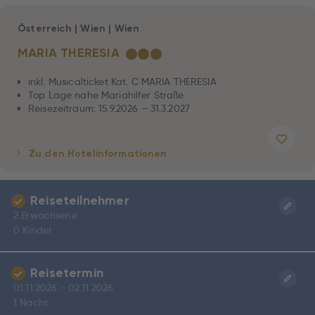
Österreich
|
Wien
|
Wien
MARIA THERESIA
★
★
★
inkl. Musicalticket Kat. C MARIA THERESIA
Top Lage nahe Mariahilfer Straße
Reisezeitraum: 15.9.2026 – 31.3.2027
Zu den Hotelinformationen
Reiseteilnehmer
2 Erwachsene
0 Kinder
Reisetermin
01.11.2026 - 02.11.2026
1 Nacht