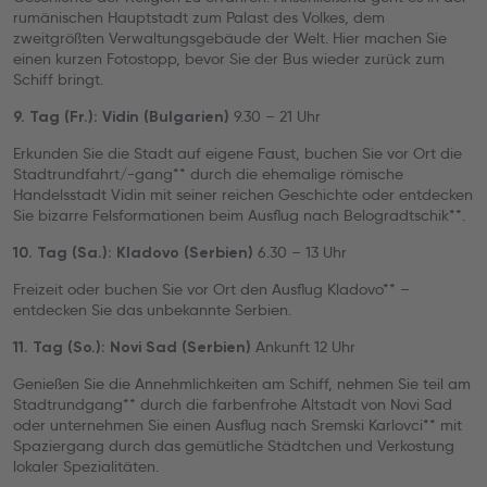
rumänischen Hauptstadt zum Palast des Volkes, dem
zweitgrößten Verwaltungsgebäude der Welt. Hier machen Sie
einen kurzen Fotostopp, bevor Sie der Bus wieder zurück zum
Schiff bringt.
9.30 – 21 Uhr
9. Tag (Fr.): Vidin (Bulgarien)
Erkunden Sie die Stadt auf eigene Faust, buchen Sie vor Ort die
Stadtrundfahrt/-gang** durch die ehemalige römische
Handelsstadt Vidin mit seiner reichen Geschichte oder entdecken
Sie bizarre Felsformationen beim Ausflug nach Belogradtschik**.
6.30 – 13 Uhr
10. Tag (Sa.): Kladovo (Serbien)
Freizeit oder buchen Sie vor Ort den Ausflug Kladovo** –
entdecken Sie das unbekannte Serbien.
Ankunft 12 Uhr
11. Tag (So.): Novi Sad (Serbien)
Genießen Sie die Annehmlichkeiten am Schiff, nehmen Sie teil am
Stadtrundgang** durch die farbenfrohe Altstadt von Novi Sad
oder unternehmen Sie einen Ausflug nach Sremski Karlovci** mit
Spaziergang durch das gemütliche Städtchen und Verkostung
lokaler Spezialitäten.