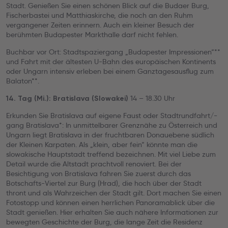
Stadt. Genießen Sie einen schönen Blick auf die Budaer Burg,
Fischerbastei und Matthiaskirche, die noch an den Ruhm
vergangener Zeiten erinnern. Auch ein kleiner Besuch der
berühmten Budapester Markthalle darf nicht fehlen.
Buchbar vor Ort: Stadtspaziergang „Budapester Impressionen“**
und Fahrt mit der ältesten U-Bahn des europäischen Kontinents
oder Ungarn intensiv erleben bei einem Ganztagesausflug zum
Balaton**.
14 – 18.30 Uhr
14. Tag (Mi.): Bratislava (Slowakei)
Erkunden Sie Bratislava auf eigene Faust
oder Stadtrundfahrt/-
gang Bratislava*: In unmittelbarer Grenznähe zu Österreich und
Ungarn liegt Bratislava in der fruchtbaren Donauebene südlich
der Kleinen Karpaten. Als „klein, aber fein“ könnte man die
slowakische Hauptstadt treffend bezeichnen. Mit viel Liebe zum
Detail wurde die Altstadt prachtvoll renoviert. Bei der
Besichtigung von Bratislava fahren Sie zuerst durch das
Botschafts-Viertel zur Burg (Hrad), die hoch über der Stadt
thront und als Wahrzeichen der Stadt gilt. Dort machen Sie einen
Fotostopp und können einen herrlichen Panoramablick über die
Stadt genießen. Hier erhalten Sie auch nähere Informationen zur
bewegten Geschichte der Burg, die lange Zeit die Residenz