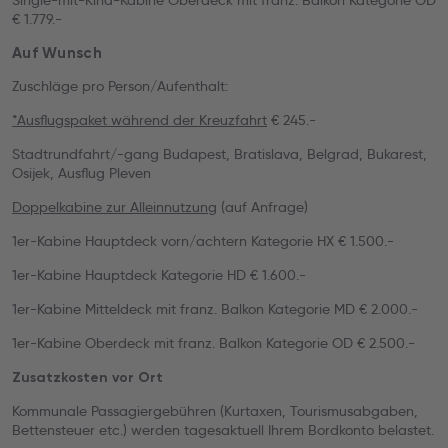
Single-mit-Kind-Kabine Oberdeck mit franz. Balkon Kategorie OD
€ 1.779.-
Auf Wunsch
Zuschläge pro Person/Aufenthalt:
*Ausflugspaket während der Kreuzfahrt
€ 245.-
Stadtrundfahrt/-gang Budapest, Bratislava, Belgrad, Bukarest,
Osijek, Ausflug Pleven
Doppelkabine zur Alleinnutzung
(auf Anfrage)
1er-Kabine Hauptdeck vorn/achtern Kategorie HX € 1.500.-
1er-Kabine Hauptdeck Kategorie HD € 1.600.-
1er-Kabine Mitteldeck mit franz. Balkon Kategorie MD € 2.000.-
1er-Kabine Oberdeck mit franz. Balkon Kategorie OD € 2.500.-
Zusatzkosten vor Ort
Kommunale Passagiergebühren (Kurtaxen, Tourismusabgaben,
Bettensteuer etc.) werden tagesaktuell Ihrem Bordkonto belastet.