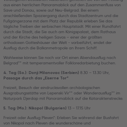
aus einen herrlichen Panoramablick auf den Zusammenfluss von
Save und Donau, sowie auf Neu-Belgrad. Bei einem
anschließenden Spaziergang durch das Stadtzentrum und die
Fußgängerzone mit dem Platz der Republik erleben Sie das
tägliche Treiben der serbischen Hauptstadt. Mit einer Rundfahrt
durch die Stadt, die Sie auch am Königspalast, dem Rathaus
und der Kirche des heiligen Savas – einer der größten
orthodoxen Gotteshäuser der Welt - vorbeiführt, endet der
Ausflug durch die Balkanmetropole an Ihrem Schiff.
Wahlweise können Sie noch vor Ort einen Abendausflug nach
Belgrad** mit temperamentvoller Folkloredarbietung buchen.
8.30 – 13.30 Uhr,
4. Tag (So.): Donji Milanovac (Serbien)
Passage durch das „Eiserne Tor“
Freizeit, Besuch der eindrucksvollen archäologischen
Ausgrabungsstätte von Lepenski Vir** oder Wanderausflug** im
Naturpark Djerdap mit Panoramablick auf die Kataraktenstrecke.
13 – 17.15 Uhr
5. Tag (Mo.): Nikopol (Bulgarien)
Freizeit
oder Ausflug Pleven*: Erleben Sie während der Busfahrt
von Nikopol nach Pleven die wunderschöne und