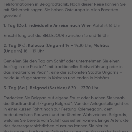
Felsformationen in Belogradtschik. Nach dieser Reise können Sie
mit Sicherheit sagen: Sie haben Osteuropa in allen Facetten
gesehen!
Abfahrt 16 Uhr
1. Tag (Do.): individuelle Anreise nach Wien
Einschiffung auf die BELLEJOUR zwischen 15 und 16 Uhr
14 – 14.30 Uhr,
2. Tag (Fr.): Kalocsa (Ungarn)
Mohács
18 – 19 Uhr
(Ungarn)
Genießen Sie den Tag am Schiff oder unternehmen Sie einen
Ausflug in die Puszta** mit traditioneller Reitvorführung oder in
das mediterrane Pécs**, eine der schönsten Städte Ungarns –
beide Ausflüge starten in Kalocsa und enden in Mohács.
8.30 – 23.30 Uhr
3. Tag (Sa.): Belgrad (Serbien)
Entdecken Sie Belgrad auf eigene Faust
oder buchen Sie vorab
die Stadtrundfahrt/-gang Belgrad*: Von der Anlegestelle geht es
in einer kurzen Fahrt hoch zur Festung Kalemegdan, dem
bedeutendsten Bauwerk und berühmten Wahrzeichen Belgrads,
welches Sie bereits vom Schiff aus sehen können. Einige Artefakte
des Heeresgeschichtlichen Museums können Sie hier im
Vorbeigehen bestaunen. Außerdem genießen Sie von der Festung