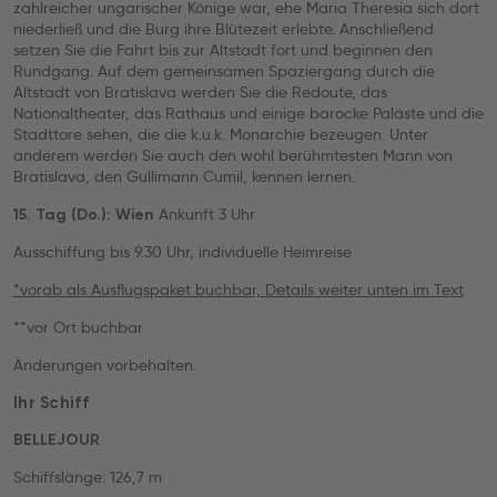
zahlreicher ungarischer Könige war, ehe Maria Theresia sich dort
niederließ und die Burg ihre Blütezeit erlebte. Anschließend
setzen Sie die Fahrt bis zur Altstadt fort und beginnen den
Rundgang. Auf dem gemeinsamen Spaziergang durch die
Altstadt von Bratislava werden Sie die Redoute, das
Nationaltheater, das Rathaus und einige barocke Paläste und die
Stadttore sehen, die die k.u.k. Monarchie bezeugen. Unter
anderem werden Sie auch den wohl berühmtesten Mann von
Bratislava, den Gullimann Cumil, kennen lernen.
Ankunft 3 Uhr
15. Tag (Do.): Wien
Ausschiffung bis 9.30 Uhr, individuelle Heimreise
*vorab als Ausflugspaket buchbar, Details weiter unten im Text
**vor Ort buchbar
Änderungen vorbehalten.
Ihr Schiff
BELLEJOUR
Schiffslänge: 126,7 m