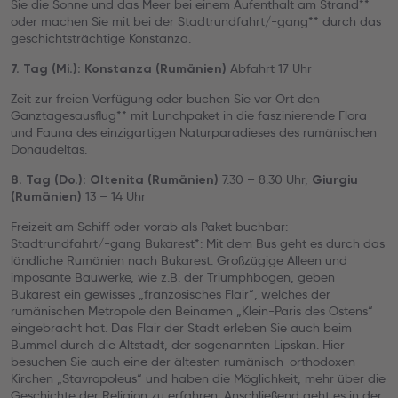
Sie die Sonne und das Meer bei einem Aufenthalt am Strand**
oder machen Sie mit bei der Stadtrundfahrt/-gang** durch das
geschichtsträchtige Konstanza.
Abfahrt 17 Uhr
7. Tag (Mi.): Konstanza (Rumänien)
Zeit zur freien Verfügung oder buchen Sie vor Ort den
Ganztagesausflug** mit Lunchpaket in die faszinierende Flora
und Fauna des einzigartigen Naturparadieses des rumänischen
Donaudeltas.
7.30 – 8.30 Uhr,
8. Tag (Do.): Oltenita (Rumänien)
Giurgiu
13 – 14 Uhr
(Rumänien)
Freizeit am Schiff
oder vorab als Paket buchbar:
Stadtrundfahrt/-gang Bukarest*: Mit dem Bus geht es durch das
ländliche Rumänien nach Bukarest. Großzügige Alleen und
imposante Bauwerke, wie z.B. der Triumphbogen, geben
Bukarest ein gewisses „französisches Flair“, welches der
rumänischen Metropole den Beinamen „Klein-Paris des Ostens“
eingebracht hat. Das Flair der Stadt erleben Sie auch beim
Bummel durch die Altstadt, der sogenannten Lipskan. Hier
besuchen Sie auch eine der ältesten rumänisch-orthodoxen
Kirchen „Stavropoleus“ und haben die Möglichkeit, mehr über die
Geschichte der Religion zu erfahren. Anschließend geht es in der