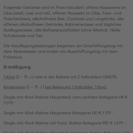
Folgende Getränke sind im Preis inkludiert: offene Hausweine im
Glas (weiß, rosé und rot), offener Haussekt im Glas, Fass- und
Flaschenbiere, alkoholfreies Bier, Cocktails und Longdrinks, alle
offenen alkoholfreien Getränke, Kabinenwasser und tägliches
Ausflugswasser, alle Kaffeespezialitäten (ohne Alkohol), Heiße
Schokolade und Tee
Die Verpflegungsleistungen beginnen am Einschiffungstag mit
dem Abendessen und enden am Ausschiffungstag mit dem
Frühstück.
Ermäßigung
1 Kind
(2 – 15 J.) reist in der Kabine mit 2 Vollzahlern GRATIS.
Kinderpreis
(2 – 15 J.)
bei Belegung 1 Vollzahler, 1 Kind:
Single-mit-Kind-Kabine Hauptdeck vorn/achtern Kategorie HX €
1.079.-
Single-mit-Kind-Kabine Hauptdeck Kategorie HD € 1.179.-
Single-mit-Kind-Kabine mit franz. Balkon Kategorie MD € 1.479.-