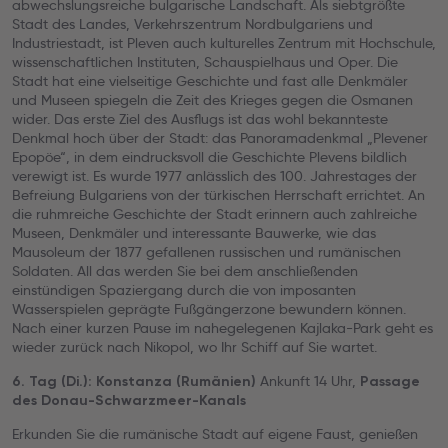
abwechslungsreiche bulgarische Landschaft. Als siebtgrößte
Stadt des Landes, Verkehrszentrum Nordbulgariens und
Industriestadt, ist Pleven auch kulturelles Zentrum mit Hochschule,
wissenschaftlichen Instituten, Schauspielhaus und Oper. Die
Stadt hat eine vielseitige Geschichte und fast alle Denkmäler
und Museen spiegeln die Zeit des Krieges gegen die Osmanen
wider. Das erste Ziel des Ausflugs ist das wohl bekannteste
Denkmal hoch über der Stadt: das Panoramadenkmal „Plevener
Epopöe“, in dem eindrucksvoll die Geschichte Plevens bildlich
verewigt ist. Es wurde 1977 anlässlich des 100. Jahrestages der
Befreiung Bulgariens von der türkischen Herrschaft errichtet. An
die ruhmreiche Geschichte der Stadt erinnern auch zahlreiche
Museen, Denkmäler und interessante Bauwerke, wie das
Mausoleum der 1877 gefallenen russischen und rumänischen
Soldaten. All das werden Sie bei dem anschließenden
einstündigen Spaziergang durch die von imposanten
Wasserspielen geprägte Fußgängerzone bewundern können.
Nach einer kurzen Pause im nahegelegenen Kajlaka-Park geht es
wieder zurück nach Nikopol, wo Ihr Schiff auf Sie wartet.
Ankunft 14 Uhr,
6. Tag (Di.): Konstanza (Rumänien)
Passage
des Donau-Schwarzmeer-Kanals
Erkunden Sie die rumänische Stadt auf eigene Faust, genießen