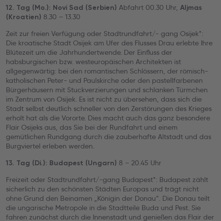
Abfahrt 00.30 Uhr,
12. Tag (Mo.): Novi Sad (Serbien)
Aljmas
8.30 – 13.30
(Kroatien)
Zeit zur freien Verfügung
oder Stadtrundfahrt/- gang Osijek*:
Die kroatische Stadt Osijek am Ufer des Flusses Drau erlebte Ihre
Blütezeit um die Jahrhundertwende. Der Einfluss der
habsburgischen bzw. westeuropäischen Architekten ist
allgegenwärtig: bei den romantischen Schlössern, der römisch-
katholischen Peter- und Paulskirche oder den pastellfarbenen
Bürgerhäusern mit Stuckverzierungen und schlanken Türmchen
im Zentrum von Osijek. Es ist nicht zu übersehen, dass sich die
Stadt selbst deutlich schneller von den Zerstörungen des Krieges
erholt hat als die Vororte. Dies macht auch das ganz besondere
Flair Osijeks aus, das Sie bei der Rundfahrt und einem
gemütlichen Rundgang durch die zauberhafte Altstadt und das
Burgviertel erleben werden.
8 – 20.45 Uhr
13. Tag (Di.): Budapest (Ungarn)
Freizeit
oder Stadtrundfahrt/-gang Budapest*: Budapest zählt
sicherlich zu den schönsten Städten Europas und trägt nicht
ohne Grund den Beinamen „Königin der Donau“. Die Donau teilt
die ungarische Metropole in die Stadtteile Buda und Pest. Sie
fahren zunächst durch die Innenstadt und genießen das Flair der