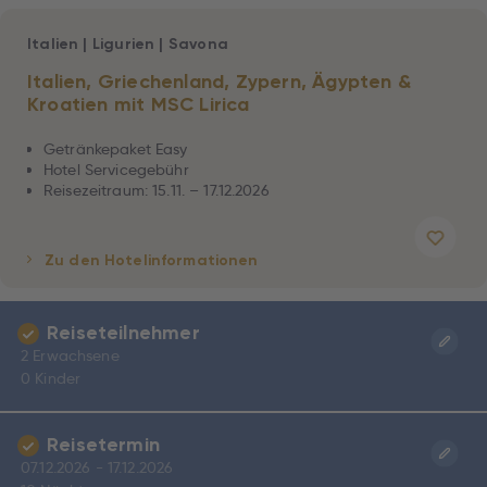
Italien
|
Ligurien
|
Savona
Italien, Griechenland, Zypern, Ägypten &
Kroatien mit MSC Lirica
Getränkepaket Easy
Hotel Servicegebühr
Reisezeitraum: 15.11. – 17.12.2026
Zu den Hotelinformationen
Reiseteilnehmer
2 Erwachsene
0 Kinder
Reisetermin
07.12.2026 - 17.12.2026