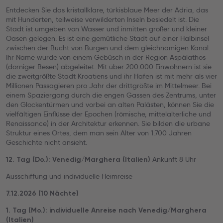
Entdecken Sie das kristallklare, türkisblaue Meer der Adria, das
mit Hunderten, teilweise verwilderten Inseln besiedelt ist. Die
Stadt ist umgeben von Wasser und inmitten großer und kleiner
Oasen gelegen. Es ist eine gemütliche Stadt auf einer Halbinsel
zwischen der Bucht von Burgen und dem gleichnamigen Kanal.
Ihr Name wurde von einem Gebüsch in der Region Aspálathos
(dorniger Besen) abgeleitet. Mit über 200.000 Einwohnern ist sie
die zweitgrößte Stadt Kroatiens und ihr Hafen ist mit mehr als vier
Millionen Passagieren pro Jahr der drittgrößte im Mittelmeer. Bei
einem Spaziergang durch die engen Gassen des Zentrums, unter
den Glockentürmen und vorbei an alten Palästen, können Sie die
vielfältigen Einflüsse der Epochen (römische, mittelalterliche und
Renaissance) in der Architektur erkennen. Sie bilden die urbane
Struktur eines Ortes, dem man sein Alter von 1.700 Jahren
Geschichte nicht ansieht.
Ankunft 8 Uhr
12. Tag (Do.): Venedig/Marghera (Italien)
Ausschiffung und individuelle Heimreise
7.12.2026 (10 Nächte)
1. Tag (Mo.): individuelle Anreise nach Venedig/Marghera
(Italien)