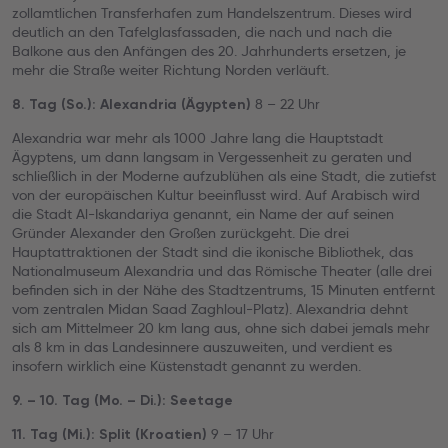
zollamtlichen Transferhafen zum Handelszentrum. Dieses wird
deutlich an den Tafelglasfassaden, die nach und nach die
Balkone aus den Anfängen des 20. Jahrhunderts ersetzen, je
mehr die Straße weiter Richtung Norden verläuft.
8 – 22 Uhr
8. Tag (So.): Alexandria (Ägypten)
Alexandria war mehr als 1000 Jahre lang die Hauptstadt
Ägyptens, um dann langsam in Vergessenheit zu geraten und
schließlich in der Moderne aufzublühen als eine Stadt, die zutiefst
von der europäischen Kultur beeinflusst wird. Auf Arabisch wird
die Stadt Al-Iskandariya genannt, ein Name der auf seinen
Gründer Alexander den Großen zurückgeht. Die drei
Hauptattraktionen der Stadt sind die ikonische Bibliothek, das
Nationalmuseum Alexandria und das Römische Theater (alle drei
befinden sich in der Nähe des Stadtzentrums, 15 Minuten entfernt
vom zentralen Midan Saad Zaghloul-Platz). Alexandria dehnt
sich am Mittelmeer 20 km lang aus, ohne sich dabei jemals mehr
als 8 km in das Landesinnere auszuweiten, und verdient es
insofern wirklich eine Küstenstadt genannt zu werden.
9. – 10. Tag (Mo. – Di.): Seetage
9 – 17 Uhr
11. Tag (Mi.): Split (Kroatien)