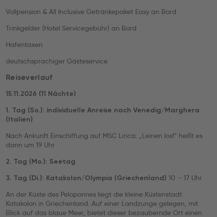
Vollpension & All Inclusive Getränkepaket Easy an Bord
Trinkgelder (Hotel Servicegebühr) an Bord
Hafentaxen
deutschsprachiger Gästeservice
Reiseverlauf
15.11.2026 (11 Nächte)
1. Tag (So.): individuelle Anreise nach Venedig/Marghera
(Italien)
Nach Ankunft Einschiffung auf MSC Lirica. „Leinen los!“ heißt es
dann um 19 Uhr
2. Tag (Mo.): Seetag
10 – 17 Uhr
3. Tag (Di.): Katakolon/Olympia (Griechenland)
An der Küste des Peloponnes liegt die kleine Küstenstadt
Katakolon in Griechenland. Auf einer Landzunge gelegen, mit
Blick auf das blaue Meer, bietet dieser bezaubernde Ort einen