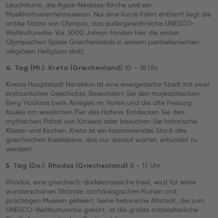
Leuchtturm, die Agios-Nikolaos-Kirche und ein
Musikinstrumentenmuseum. Nur eine kurze Fahrt entfernt liegt die
antike Stätte von Olympia, das außergewöhnliche UNESCO-
Weltkulturerbe. Vor 3000 Jahren fanden hier die ersten
Olympischen Spiele Griechenlands in seinem panhellenischen
religiösen Heiligtum statt.
10 – 18 Uhr
4. Tag (Mi.): Kreta (Griechenland)
Kretas Hauptstadt Heraklion ist eine energetische Stadt mit einer
erstaunlichen Geschichte. Bewundern Sie den majestätischen
Berg Yioúhtas beim Anlegen im Hafen und die alte Festung
Koules am westlichen Pier des Hafens. Entdecken Sie den
mythischen Palast von Knossos oder besuchen Sie historische
Klöster und Kirchen. Kreta ist ein faszinierendes Stück des
griechischen Insellebens, das nur darauf wartet, erkundet zu
werden!
8 – 17 Uhr
5. Tag (Do.): Rhodos (Griechenland)
Rhodos, eine griechisch-dodekanesische Insel, wird für seine
wunderschönen Strände, archäologischen Ruinen und
prächtigen Museen gefeiert. Seine historische Altstadt, die zum
UNESCO-Weltkulturerbe gehört, ist die größte mittelalterliche