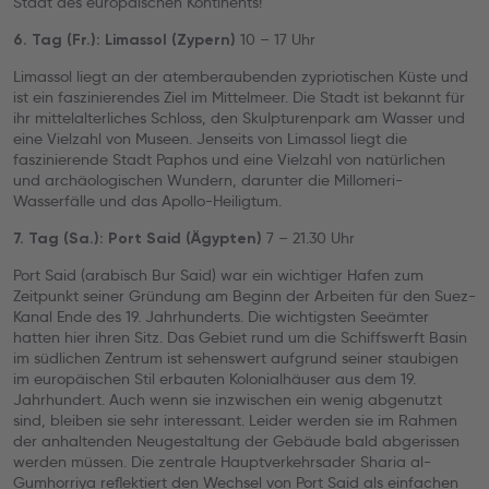
Stadt des europäischen Kontinents!
10 – 17 Uhr
6. Tag (Fr.): Limassol (Zypern)
Limassol liegt an der atemberaubenden zypriotischen Küste und
ist ein faszinierendes Ziel im Mittelmeer. Die Stadt ist bekannt für
ihr mittelalterliches Schloss, den Skulpturenpark am Wasser und
eine Vielzahl von Museen. Jenseits von Limassol liegt die
faszinierende Stadt Paphos und eine Vielzahl von natürlichen
und archäologischen Wundern, darunter die Millomeri-
Wasserfälle und das Apollo-Heiligtum.
7 – 21.30 Uhr
7. Tag (Sa.): Port Said (Ägypten)
Port Said (arabisch Bur Said) war ein wichtiger Hafen zum
Zeitpunkt seiner Gründung am Beginn der Arbeiten für den Suez-
Kanal Ende des 19. Jahrhunderts. Die wichtigsten Seeämter
hatten hier ihren Sitz. Das Gebiet rund um die Schiffswerft Basin
im südlichen Zentrum ist sehenswert aufgrund seiner staubigen
im europäischen Stil erbauten Kolonialhäuser aus dem 19.
Jahrhundert. Auch wenn sie inzwischen ein wenig abgenutzt
sind, bleiben sie sehr interessant. Leider werden sie im Rahmen
der anhaltenden Neugestaltung der Gebäude bald abgerissen
werden müssen. Die zentrale Hauptverkehrsader Sharia al-
Gumhorriya reflektiert den Wechsel von Port Said als einfachen