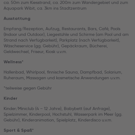
ca. 50m zum Kiesstrand, ca. 200m zum Wandergebiet und zum
Aquapark Wibit, ca. 3km ins Stadtzentrum
Ausstattung
Empfang/Rezeption, Aufzug, Restaurants, Bars, Café, Pools
(Indoor und Outdoor), Liegestühle und Schirme (am Pool und am
Strand nach Verfügbarkeit), Parkplatz (nach Verfügbarkeit),
Wäscheservice (gg. Gebühr), Gepäckraum, Bücherei,
Geldwechsel, Friseur, Kiosk u.v.m.
Wellness*
Hallenbad, Whirlpool, finnische Sauna, Dampfbad, Solarium,
Ruheraum, Massagen und kosmetische Anwendungen u.v.m.
*teilweise gegen Gebühr
Kinder
Kinder/Miniclub (4 – 12 Jahre), Babybett (auf Anfrage),
Spielzimmer, Kinderpool, Hochstuhl, Wasserpark im Meer (gg.
Gebühr), Kinderanimation, Spielplatz, Kinderdisco u.v.m.
Sport & Spaß*