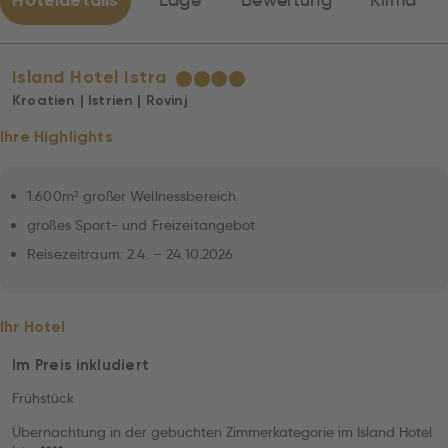
Hoteldetails
Lage
Bewertung
Klima
Island Hotel Istra
★
★
★
★
Kroatien | Istrien | Rovinj
Ihre Highlights
1.600m² großer Wellnessbereich
großes Sport- und Freizeitangebot
Reisezeitraum: 2.4. – 24.10.2026
Ihr Hotel
Im Preis inkludiert
Frühstück
Übernachtung in der gebuchten Zimmerkategorie im Island Hotel