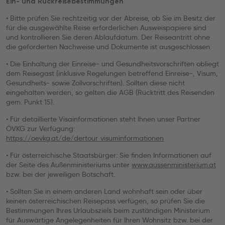
Ein- und Rückreisebestimmungen
• Bitte prüfen Sie rechtzeitig vor der Abreise, ob Sie im Besitz der
für die ausgewählte Reise erforderlichen Ausweispapiere sind
und kontrollieren Sie deren Ablaufdatum. Der Reiseantritt ohne
die geforderten Nachweise und Dokumente ist ausgeschlossen.
• Die Einhaltung der Einreise- und Gesundheitsvorschriften obliegt
dem Reisegast (inklusive Regelungen betreffend Einreise-, Visum,
Gesundheits- sowie Zollvorschriften). Sollten diese nicht
eingehalten werden, so gelten die AGB (Rücktritt des Reisenden
gem. Punkt 15).
• Für detaillierte Visainformationen steht Ihnen unser Partner
ÖVKG zur Verfügung:
https://oevkg.at/de/dertour_visuminformationen
• Für österreichische Staatsbürger: Sie finden Informationen auf
der Seite des Außenministeriums unter
www.aussenministerium.at
bzw. bei der jeweiligen Botschaft.
• Sollten Sie in einem anderen Land wohnhaft sein oder über
keinen österreichischen Reisepass verfügen, so prüfen Sie die
Bestimmungen Ihres Urlaubsziels beim zuständigen Ministerium
für Auswärtige Angelegenheiten für Ihren Wohnsitz bzw. bei der