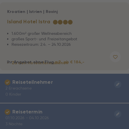
Kroatien
|
Istrien
|
Rovinj
Island Hotel Istra
★
★
★
★
1.600m² großer Wellnessbereich
großes Sport- und Freizeitangebot
Reisezeitraum: 2.4. – 24.10.2026
Ihr Angebot ohne Flug
p.P. ab € 184,-
Zu den Hotelinformationen
Reiseteilnehmer
2 Erwachsene
0 Kinder
Reisetermin
01.10.2026 - 04.10.2026
3 Nächte