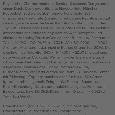
Bayerischer Charme, moderner Komfort & schönes Design unter
einem Dach: Das öko-zertifizierte Mercure Hotel München
Neuperlach Süd wurde 2021 renoviert und bietet 253
ansprechend gestaltete Zimmer. Für erholsame Nächte ist so gut
gesorgt, wie für einen leckeren (Frühstücksbuffet-)Start in den
Tag! Ob Business oder Leisure, Single oder Familie - die Wohlfühl-
Atmospähre des Hauses tut´s jedem an.24/7-Rezeption und
einladende Lobby; Terrasse.Gediegenes (Frühstücks-)Restaurant
"Valentin" (MO - DO: 06.30 h - 9.30 h; SA + SO: 07.00 h - 10.00 h);
À la carte-Restaurant dzt. nicht in Betrieb (Stand Sep. 2024). Die
gleichnamige Hotel-Bar (MO - FR: 17.00 h - 22.00 h) bietet eine
gute Auswahl an Cocktails, Weinen, lokalen Bieren, wie auch
alkoholfreien Getränken und kleinen (kalten und warmen) Snacks.
Allgemeine Hotelbereiche (Lobby, Restaurant & Bar,
BusinessCenter, etc.) barrierefrei/reduziert.(SB-)Business Center
mit 7 Meeting-/Tagungsräumlichkeiten für bis zu 340 Gäste
(gesamt); rollstuhlgerecht.Zeitgemäße Fitness-, Sauna- und
Relax-Einrichtung (Details unterhalb).Hoteleigenes Parkhaus mit
Beleuchtung, bzw. 136 Stellplätzen (max. Höhe: 2 m / 6.562 ft);
19,- / Tag Gebühr.
Fitnessbereich (tägl. 06.45 h - 21.45 h) mit Rudergeräten,
Fitnessrädern, Laufbändern und Crosstrainern;