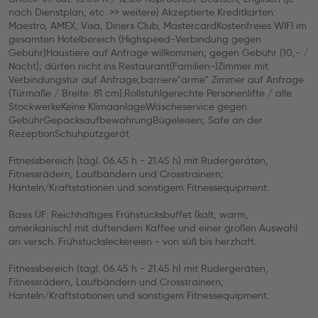
nach Dienstplan, etc. >> weitere) Akzeptierte Kreditkarten:
Maestro, AMEX, Visa, Diners Club, MastercardKostenfreies WIFI im
gesamten Hotelbereich (Highspeed-Verbindung gegen
Gebühr)Haustiere auf Anfrage willkommen; gegen Gebühr (10,- /
Nacht); dürfen nicht ins Restaurant(Familien-)Zimmer mit
Verbindungstür auf Anfrage;barriere"arme" Zimmer auf Anfrage
(Türmaße / Breite: 81 cm).Rollstuhlgerechte Personenlifte / alle
StockwerkeKeine KlimaanlageWäscheservice gegen
GebührGepäcksaufbewahrungBügeleisen; Safe an der
RezeptionSchuhputzgerät
Fitnessbereich (tägl. 06.45 h - 21.45 h) mit Rudergeräten,
Fitnessrädern, Laufbändern und Crosstrainern;
Hanteln/Kraftstationen und sonstigem Fitnessequipment.
Basis ÜF: Reichhaltiges Frühstücksbuffet (kalt, warm,
amerikanisch) mit duftendem Kaffee und einer großen Auswahl
an versch. Frühstücksleckereien - von süß bis herzhaft.
Fitnessbereich (tägl. 06.45 h - 21.45 h) mit Rudergeräten,
Fitnessrädern, Laufbändern und Crosstrainern;
Hanteln/Kraftstationen und sonstigem Fitnessequipment.