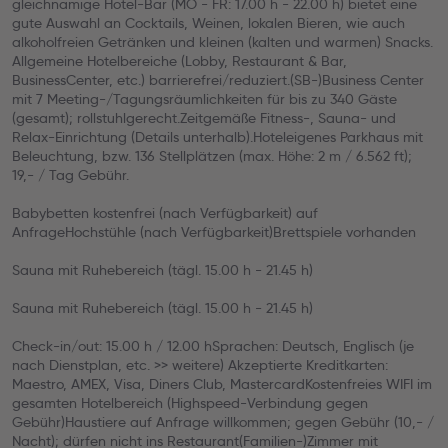
gleichnamige Hotel-Bar (MO - FR: 17.00 h - 22.00 h) bietet eine
gute Auswahl an Cocktails, Weinen, lokalen Bieren, wie auch
alkoholfreien Getränken und kleinen (kalten und warmen) Snacks.
Allgemeine Hotelbereiche (Lobby, Restaurant & Bar,
BusinessCenter, etc.) barrierefrei/reduziert.(SB-)Business Center
mit 7 Meeting-/Tagungsräumlichkeiten für bis zu 340 Gäste
(gesamt); rollstuhlgerecht.Zeitgemäße Fitness-, Sauna- und
Relax-Einrichtung (Details unterhalb).Hoteleigenes Parkhaus mit
Beleuchtung, bzw. 136 Stellplätzen (max. Höhe: 2 m / 6.562 ft);
19,- / Tag Gebühr.
Babybetten kostenfrei (nach Verfügbarkeit) auf
AnfrageHochstühle (nach Verfügbarkeit)Brettspiele vorhanden
Sauna mit Ruhebereich (tägl. 15.00 h - 21.45 h)
Sauna mit Ruhebereich (tägl. 15.00 h - 21.45 h)
Check-in/out: 15.00 h / 12.00 hSprachen: Deutsch, Englisch (je
nach Dienstplan, etc. >> weitere) Akzeptierte Kreditkarten:
Maestro, AMEX, Visa, Diners Club, MastercardKostenfreies WIFI im
gesamten Hotelbereich (Highspeed-Verbindung gegen
Gebühr)Haustiere auf Anfrage willkommen; gegen Gebühr (10,- /
Nacht); dürfen nicht ins Restaurant(Familien-)Zimmer mit