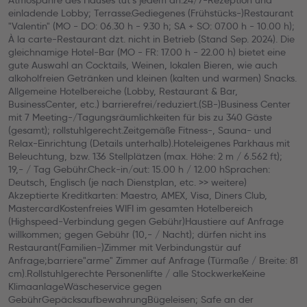
Atmospähre des Hauses tut´s jedem an.24/7-Rezeption und
einladende Lobby; Terrasse.Gediegenes (Frühstücks-)Restaurant
"Valentin" (MO - DO: 06.30 h - 9.30 h; SA + SO: 07.00 h - 10.00 h);
À la carte-Restaurant dzt. nicht in Betrieb (Stand Sep. 2024). Die
gleichnamige Hotel-Bar (MO - FR: 17.00 h - 22.00 h) bietet eine
gute Auswahl an Cocktails, Weinen, lokalen Bieren, wie auch
alkoholfreien Getränken und kleinen (kalten und warmen) Snacks.
Allgemeine Hotelbereiche (Lobby, Restaurant & Bar,
BusinessCenter, etc.) barrierefrei/reduziert.(SB-)Business Center
mit 7 Meeting-/Tagungsräumlichkeiten für bis zu 340 Gäste
(gesamt); rollstuhlgerecht.Zeitgemäße Fitness-, Sauna- und
Relax-Einrichtung (Details unterhalb).Hoteleigenes Parkhaus mit
Beleuchtung, bzw. 136 Stellplätzen (max. Höhe: 2 m / 6.562 ft);
19,- / Tag Gebühr.Check-in/out: 15.00 h / 12.00 hSprachen:
Deutsch, Englisch (je nach Dienstplan, etc. >> weitere)
Akzeptierte Kreditkarten: Maestro, AMEX, Visa, Diners Club,
MastercardKostenfreies WIFI im gesamten Hotelbereich
(Highspeed-Verbindung gegen Gebühr)Haustiere auf Anfrage
willkommen; gegen Gebühr (10,- / Nacht); dürfen nicht ins
Restaurant(Familien-)Zimmer mit Verbindungstür auf
Anfrage;barriere"arme" Zimmer auf Anfrage (Türmaße / Breite: 81
cm).Rollstuhlgerechte Personenlifte / alle StockwerkeKeine
KlimaanlageWäscheservice gegen
GebührGepäcksaufbewahrungBügeleisen; Safe an der