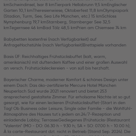
kmSchwindinsel, Isar 8 kmTierpark Hellabrunn 9,5 kmEnglischer
Garten 10,1 kmTheresienwiese, Oktoberfest 11,8 kmOlympiapark
(Stadion, Turm, See, Sea Life München, etc.) 15 kmSchloss
Nymphenburg 19,7 kmStarnberg, Starnberger See 32,5
kmTegernsee 46 kmBad Tölz 48,5 kmPrien am Chiemsee 74 km
Babybetten kostenfrei (nach Verfügbarkeit) auf
AnfrageHochstühle (nach Verfügbarkeit)Brettspiele vorhanden
Basis ÜF: Reichhaltiges Frühstücksbuffet (kalt, warm,
amerikanisch) mit duftendem Kaffee und einer großen Auswahl
an versch. Frühstücksleckereien - von süß bis herzhaft.
Bayerischer Charme, moderner Komfort & schönes Design unter
einem Dach: Das öko-zertifizierte Mercure Hotel München
Neuperlach Süd wurde 2021 renoviert und bietet 253
ansprechend gestaltete Zimmer. Für erholsame Nächte ist so gut
gesorgt, wie für einen leckeren (Frühstücksbuffet-)Start in den
Tag! Ob Business oder Leisure, Single oder Familie - die Wohlfühl-
Atmospähre des Hauses tut´s jedem an.24/7-Rezeption und
einladende Lobby; Terrasse.Gediegenes (Frühstücks-)Restaurant
"Valentin" (MO - DO: 06.30 h - 9.30 h; SA + SO: 07.00 h - 10.00 h);
À la carte-Restaurant dzt. nicht in Betrieb (Stand Sep. 2024). Die