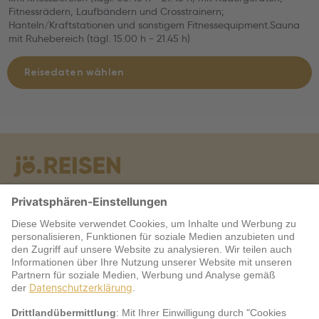
Fitnessrädern, Laufbändern und Crosstrainern;
Hanteln/Kraftstationen und sonstigem Fitnessequipment.Sauna
mit Ruhebereich (tägl. 15.00 h - 21.45 h)
Reisedaten wählen
Warum jö?
Service
jö Bonus Club Partner