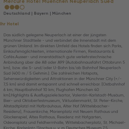
Mercure Hotel Muenchen Neuperlach Sued
★
★
★
☆
Deutschland | Bayern | München
Ihr Hotel
Das südlich gelegene Neuperlach ist einer der jüngsten
Münchner Stadtteile - und verbindet die Innenstadt mit dem
grünen Umland. Im direkten Umfeld des Hotels finden sich Parks,
Einkaufsmöglichkeiten, internationale Firmen, Restaurants &
Cafés.Ausser- und innerstädtisch gute verkehrstechnische
Anbindung über die A8 oder A99 (Autobahnausfahrt Ottobrunn 5
km), bzw. die S- und/oder U-Bahn bis/ab Bahnhof Neuperlach
Süd (400 m / 5 Gehmin.). Die zahlreichen Hotspots,
Sehenswürdigkeiten und Attraktionen in der Münchner City (+/-
7,5 km) sind damit entspannt und schnell erreichbar. [Ostbahnhof
6 km; Hauptbahnhof 10 km; Flughafen München 40
km].Highlights & Ausflugsziele:Isartor, Valentin-Karlstadt-Musäum,
Bier- und Oktoberfestmuseum, Viktualienmarkt, St. Peter-Kirche,
Altstadtplatzl mit Hofbräuhaus, Alter Hof (Wittelsbacher-
Residenz), Frauenkirche, Marienplatz mit Neuem Rathaus und
Glockenspiel, Altes Rathaus, Residenz mit Hofgarten,
Odeonsplatz und Feldherrnhalle, Wittelsbacherplatz, St. Michael-
Kirche, Karlsplatz/Stachus u. v. m Deutsches Museum 7,5