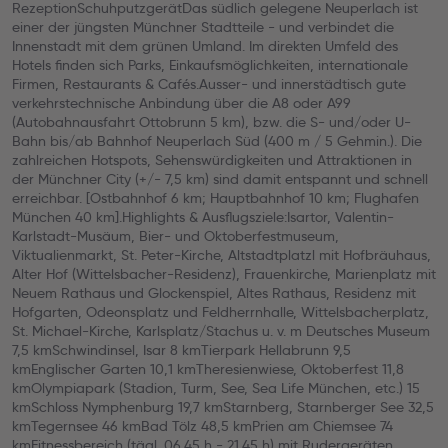
RezeptionSchuhputzgerätDas südlich gelegene Neuperlach ist
einer der jüngsten Münchner Stadtteile - und verbindet die
Innenstadt mit dem grünen Umland. Im direkten Umfeld des
Hotels finden sich Parks, Einkaufsmöglichkeiten, internationale
Firmen, Restaurants & Cafés.Ausser- und innerstädtisch gute
verkehrstechnische Anbindung über die A8 oder A99
(Autobahnausfahrt Ottobrunn 5 km), bzw. die S- und/oder U-
Bahn bis/ab Bahnhof Neuperlach Süd (400 m / 5 Gehmin.). Die
zahlreichen Hotspots, Sehenswürdigkeiten und Attraktionen in
der Münchner City (+/- 7,5 km) sind damit entspannt und schnell
erreichbar. [Ostbahnhof 6 km; Hauptbahnhof 10 km; Flughafen
München 40 km].Highlights & Ausflugsziele:Isartor, Valentin-
Karlstadt-Musäum, Bier- und Oktoberfestmuseum,
Viktualienmarkt, St. Peter-Kirche, Altstadtplatzl mit Hofbräuhaus,
Alter Hof (Wittelsbacher-Residenz), Frauenkirche, Marienplatz mit
Neuem Rathaus und Glockenspiel, Altes Rathaus, Residenz mit
Hofgarten, Odeonsplatz und Feldherrnhalle, Wittelsbacherplatz,
St. Michael-Kirche, Karlsplatz/Stachus u. v. m Deutsches Museum
7,5 kmSchwindinsel, Isar 8 kmTierpark Hellabrunn 9,5
kmEnglischer Garten 10,1 kmTheresienwiese, Oktoberfest 11,8
kmOlympiapark (Stadion, Turm, See, Sea Life München, etc.) 15
kmSchloss Nymphenburg 19,7 kmStarnberg, Starnberger See 32,5
kmTegernsee 46 kmBad Tölz 48,5 kmPrien am Chiemsee 74
kmFitnessbereich (tägl. 06.45 h - 21.45 h) mit Rudergeräten,