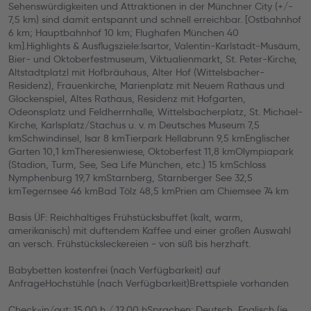
Sehenswürdigkeiten und Attraktionen in der Münchner City (+/-
7,5 km) sind damit entspannt und schnell erreichbar. [Ostbahnhof
6 km; Hauptbahnhof 10 km; Flughafen München 40
km].Highlights & Ausflugsziele:Isartor, Valentin-Karlstadt-Musäum,
Bier- und Oktoberfestmuseum, Viktualienmarkt, St. Peter-Kirche,
Altstadtplatzl mit Hofbräuhaus, Alter Hof (Wittelsbacher-
Residenz), Frauenkirche, Marienplatz mit Neuem Rathaus und
Glockenspiel, Altes Rathaus, Residenz mit Hofgarten,
Odeonsplatz und Feldherrnhalle, Wittelsbacherplatz, St. Michael-
Kirche, Karlsplatz/Stachus u. v. m Deutsches Museum 7,5
kmSchwindinsel, Isar 8 kmTierpark Hellabrunn 9,5 kmEnglischer
Garten 10,1 kmTheresienwiese, Oktoberfest 11,8 kmOlympiapark
(Stadion, Turm, See, Sea Life München, etc.) 15 kmSchloss
Nymphenburg 19,7 kmStarnberg, Starnberger See 32,5
kmTegernsee 46 kmBad Tölz 48,5 kmPrien am Chiemsee 74 km
Basis ÜF: Reichhaltiges Frühstücksbuffet (kalt, warm,
amerikanisch) mit duftendem Kaffee und einer großen Auswahl
an versch. Frühstücksleckereien - von süß bis herzhaft.
Babybetten kostenfrei (nach Verfügbarkeit) auf
AnfrageHochstühle (nach Verfügbarkeit)Brettspiele vorhanden
Check-in/out: 15.00 h / 12.00 hSprachen: Deutsch, Englisch (je