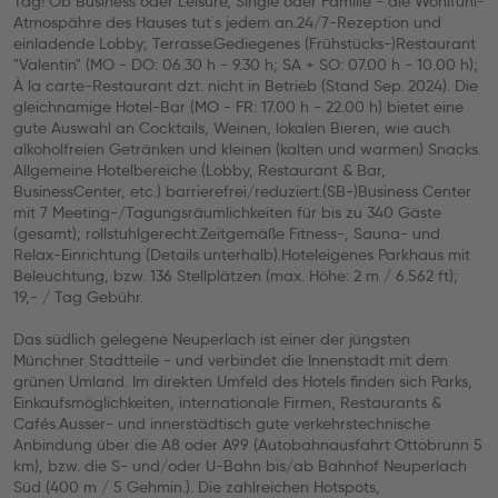
Tag! Ob Business oder Leisure, Single oder Familie - die Wohlfühl-
Atmospähre des Hauses tut´s jedem an.24/7-Rezeption und
einladende Lobby; Terrasse.Gediegenes (Frühstücks-)Restaurant
"Valentin" (MO - DO: 06.30 h - 9.30 h; SA + SO: 07.00 h - 10.00 h);
À la carte-Restaurant dzt. nicht in Betrieb (Stand Sep. 2024). Die
gleichnamige Hotel-Bar (MO - FR: 17.00 h - 22.00 h) bietet eine
gute Auswahl an Cocktails, Weinen, lokalen Bieren, wie auch
alkoholfreien Getränken und kleinen (kalten und warmen) Snacks.
Allgemeine Hotelbereiche (Lobby, Restaurant & Bar,
BusinessCenter, etc.) barrierefrei/reduziert.(SB-)Business Center
mit 7 Meeting-/Tagungsräumlichkeiten für bis zu 340 Gäste
(gesamt); rollstuhlgerecht.Zeitgemäße Fitness-, Sauna- und
Relax-Einrichtung (Details unterhalb).Hoteleigenes Parkhaus mit
Beleuchtung, bzw. 136 Stellplätzen (max. Höhe: 2 m / 6.562 ft);
19,- / Tag Gebühr.
Das südlich gelegene Neuperlach ist einer der jüngsten
Münchner Stadtteile - und verbindet die Innenstadt mit dem
grünen Umland. Im direkten Umfeld des Hotels finden sich Parks,
Einkaufsmöglichkeiten, internationale Firmen, Restaurants &
Cafés.Ausser- und innerstädtisch gute verkehrstechnische
Anbindung über die A8 oder A99 (Autobahnausfahrt Ottobrunn 5
km), bzw. die S- und/oder U-Bahn bis/ab Bahnhof Neuperlach
Süd (400 m / 5 Gehmin.). Die zahlreichen Hotspots,