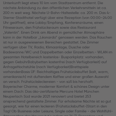
Unterkunft liegt etwa 10 km vom Stadtzentrum entfernt. Die
nächste Anbindung zu den öffentlichen Verkehrsmitteln ist ca.
200 m weit weg. Nächste U-Bahn-Haltestelle: ca. 200 m. Das 4-
Sterne-Stadthotel verfügt über eine Rezeption (von 00:00–24:00
Uhr geöffnet), eine Lobby/Empfang, Konferenzräume, einen
Fitnessraum, den Frühstücksraum sowie das Restaurant
„Valentin“. Einen Drink am Abend in gemütlicher Atmosphäre
kann in der Hotelbar „Léonardo“ genossen werden. Das Rauchen
ist nur in ausgewiesenen Bereichen gestattet. Die Zimmer
verfügen über TV, Radio, Klimaanlage, Dusche oder
Badewanne/WC und Doppelbetten oder Einzelbetten.- WLAN im
gesamten Hotelbereich kostenlos- Busparkplatz: vorhanden,
gegen GebührBabybetten kostenfrei (nach Verfügbarkeit) auf
AnfrageHochstühle (nach Verfügbarkeit)Brettspiele
vorhandenBasis ÜF: Reichhaltiges Frühstücksbuffet (kalt, warm,
amerikanisch) mit duftendem Kaffee und einer großen Auswahl
an versch. Frühstücksleckereien - von süß bis herzhaft.
Bayerischer Charme, moderner Komfort & schönes Design unter
einem Dach: Das öko-zertifizierte Mercure Hotel München
Neuperlach Süd wurde 2021 renoviert und bietet 253
ansprechend gestaltete Zimmer. Für erholsame Nächte ist so gut
gesorgt, wie für einen leckeren (Frühstücksbuffet-)Start in den
Tag! Ob Business oder Leisure, Single oder Familie - die Wohlfühl-