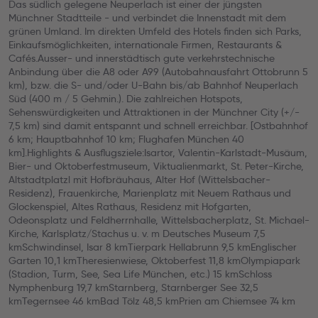
Das südlich gelegene Neuperlach ist einer der jüngsten
Münchner Stadtteile - und verbindet die Innenstadt mit dem
grünen Umland. Im direkten Umfeld des Hotels finden sich Parks,
Einkaufsmöglichkeiten, internationale Firmen, Restaurants &
Cafés.Ausser- und innerstädtisch gute verkehrstechnische
Anbindung über die A8 oder A99 (Autobahnausfahrt Ottobrunn 5
km), bzw. die S- und/oder U-Bahn bis/ab Bahnhof Neuperlach
Süd (400 m / 5 Gehmin.). Die zahlreichen Hotspots,
Sehenswürdigkeiten und Attraktionen in der Münchner City (+/-
7,5 km) sind damit entspannt und schnell erreichbar. [Ostbahnhof
6 km; Hauptbahnhof 10 km; Flughafen München 40
km].Highlights & Ausflugsziele:Isartor, Valentin-Karlstadt-Musäum,
Bier- und Oktoberfestmuseum, Viktualienmarkt, St. Peter-Kirche,
Altstadtplatzl mit Hofbräuhaus, Alter Hof (Wittelsbacher-
Residenz), Frauenkirche, Marienplatz mit Neuem Rathaus und
Glockenspiel, Altes Rathaus, Residenz mit Hofgarten,
Odeonsplatz und Feldherrnhalle, Wittelsbacherplatz, St. Michael-
Kirche, Karlsplatz/Stachus u. v. m Deutsches Museum 7,5
kmSchwindinsel, Isar 8 kmTierpark Hellabrunn 9,5 kmEnglischer
Garten 10,1 kmTheresienwiese, Oktoberfest 11,8 kmOlympiapark
(Stadion, Turm, See, Sea Life München, etc.) 15 kmSchloss
Nymphenburg 19,7 kmStarnberg, Starnberger See 32,5
kmTegernsee 46 kmBad Tölz 48,5 kmPrien am Chiemsee 74 km