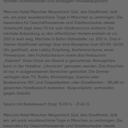
Hanteln/Kraftstationen und sonstigem Fitnessequipment.
Mercure Hotel München Neuperlach Süd, das Stadthotel, lädt
ein, ein paar wunderschöne Tage in München zu verbringen. Die
besonders für Geschäftsreisende und Städteurlauber ideale
Unterkunft liegt etwa 10 km vom Stadtzentrum entfernt. Die
nächste Anbindung zu den öffentlichen Verkehrsmitteln ist ca.
200 m weit weg. Nächste U-Bahn-Haltestelle: ca. 200 m. Das 4-
Sterne-Stadthotel verfügt über eine Rezeption (von 00:00–24:00
Uhr geöffnet), eine Lobby/Empfang, Konferenzräume, einen
Fitnessraum, den Frühstücksraum sowie das Restaurant
„Valentin“. Einen Drink am Abend in gemütlicher Atmosphäre
kann in der Hotelbar „Léonardo“ genossen werden. Das Rauchen
ist nur in ausgewiesenen Bereichen gestattet. Die Zimmer
verfügen über TV, Radio, Klimaanlage, Dusche oder
Badewanne/WC und Doppelbetten oder Einzelbetten.- WLAN im
gesamten Hotelbereich kostenlos- Busparkplatz: vorhanden,
gegen Gebühr
Sauna mit Ruhebereich (tägl. 15.00 h - 21.45 h)
Mercure Hotel München Neuperlach Süd, das Stadthotel, lädt
ein, ein paar wunderschöne Tage in München zu verbringen. Die
besonders für Geschäftsreisende und Städteurlauber ideale