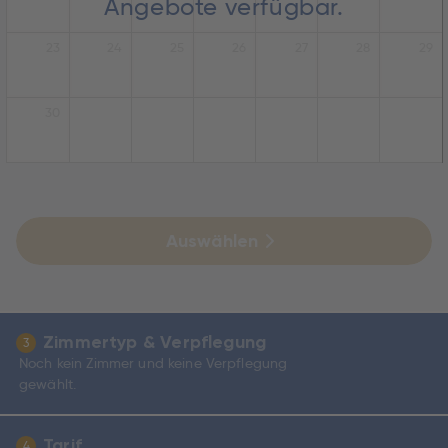
Angebote verfügbar.
23
24
25
26
27
28
29
30
Auswählen
Zimmertyp & Verpflegung
3
Noch kein Zimmer und keine Verpflegung
gewählt.
Tarif
4