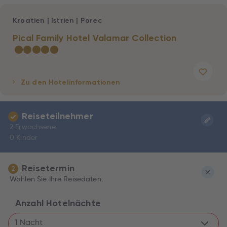
Kroatien
|
Istrien
|
Porec
Pical Family Hotel Valamar Collection
★
★
★
★
★
Zu den Hotelinformationen
Reiseteilnehmer
2 Erwachsene
0 Kinder
Reisetermin
2
Wählen Sie Ihre Reisedaten.
Anzahl Hotelnächte
1 Nacht