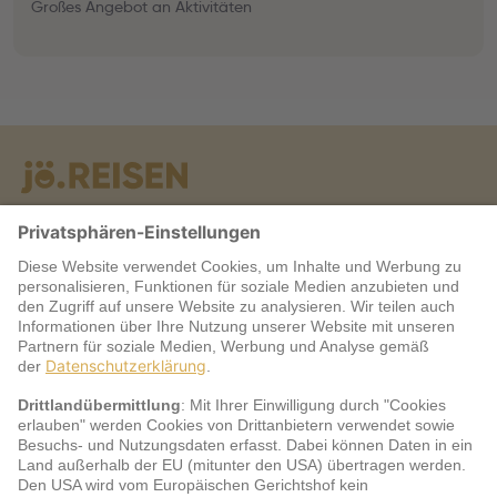
Großes Angebot an Aktivitäten
Warum jö?
Service
jö Bonus Club Partner