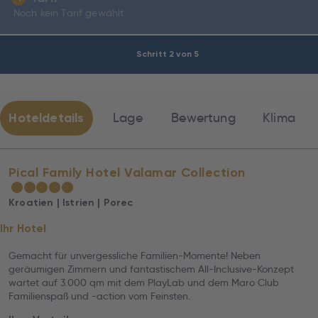
Noch kein Tarif gewählt
Schritt 2 von 5
Hoteldetails
Lage
Bewertung
Klima
Pical Family Hotel Valamar Collection
★
★
★
★
★
Kroatien | Istrien | Porec
Ihr Hotel
Gemacht für unvergessliche Familien-Momente! Neben
geräumigen Zimmern und fantastischem All-Inclusive-Konzept
wartet auf 3.000 qm mit dem PlayLab und dem Maro Club
Familienspaß und -action vom Feinsten.