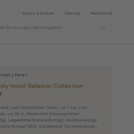
Service & Kontakt
Über uns
Merkliste (
0
)
strien
|
Porec
mily Hotel Valamar Collection
★
rand, zum Ortszentrum: Porec, ca. 1 km, zum
ula, ca. 52 m, Kiesstrand: Sonnenschirme
tig), Liegestühle (kostenpflichtig), sanitäre Anlage
nitäre Anlage (WC), Sandstrand: Sonnenschirme
tig), Liegestühle (kostenpflichtig).