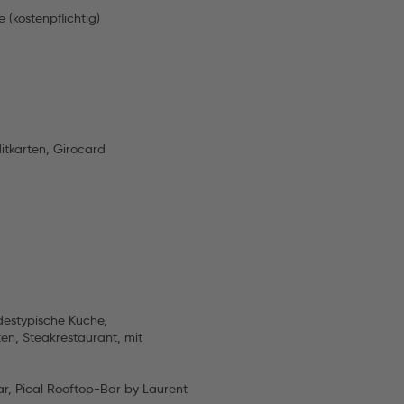
 (kostenpflichtig)
itkarten, Girocard
ndestypische Küche,
ten, Steakrestaurant, mit
ar, Pical Rooftop-Bar by Laurent