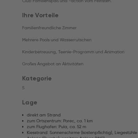
Club Familienspaß und -action vom Feinsten.
Ihre Vorteile
Familienfreundliche Zimmer
Mehrere Pools und Wasserrutschen
Kinderbetreuung, Teenie-Programm und Animation
Großes Angebot an Aktivitäten
Kategorie
5
Lage
direkt am Strand
zum Ortszentrum: Porec, ca. 1 km
zum Flughafen: Pula, ca. 52 m
Kiesstrand: Sonnenschirme (kostenpflichtig), Liegestühle 