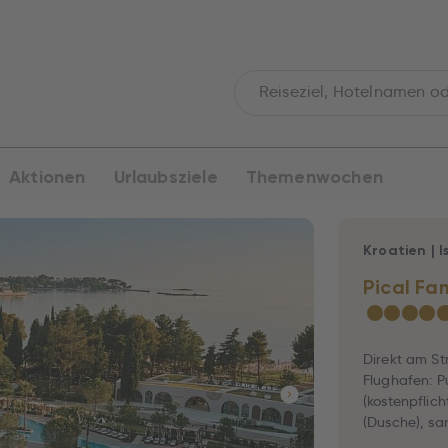
Aktionen
Urlaubsziele
Themenwochen
Kroatien
|
I
Pical Fa
★
★
★
★
Direkt am St
Flughafen: P
(kostenpflich
(Dusche), sa
(kostenpflich