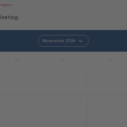
rfügbar.
isetag.
November 2026
Mi
Do
Fr
4
5