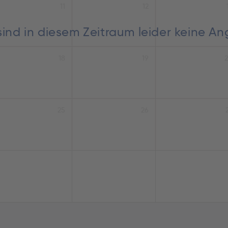
11
12
sind in diesem Zeitraum leider keine A
18
19
25
26