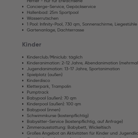
Perrier - nur für Erwachsene
Concierge-Service, Gepäckservice
Hallenbad: 25m Sportpool
Wasserrutschen
1 Pool: Infinity-Pool, 730 qm, Sonnenschirme, Liegestühle
Gartenanlage, Dachterrasse
Kinder
Kinderclub/Miniclub: täglich
Kinderanimation: 2-12 Jahre, Abendanimation (mehrmal
Jugendanimation: 13-17 Jahre, Sportanimation
Spielplatz (außen)
Kinderdisco
Kletterpark, Trampolin
Pumptrack
Babypool (außen): 70 qm
Kinderpool (außen): 100 qm
Babypool (innen)
Schwimmkurse (kostenpflichtig)
Babysitter-Service (kostenpflichtig, auf Anfrage)
Zimmerausstattung: Babybett, Wickeltisch
Großes Angebot an Aktivitäten für Kinder und Jugendli