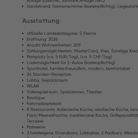
Anlage (Dusche), sanitäre Anlage (WC)
Sandstrand: Sonnenschirme (kostenpflichtig), Liegestühle
Ausstattung
offizielle Landeskategorie: 5 Sterne
Eröffnung: 2026
Anzahl Wohneinheiten: 209
Zahlungsmöglichkeiten: MasterCard, Visa, Sonstige Kred
Parkplatz (ca. 5 EUR/Tag), (ca. 5 CHF/Tag)
Lademöglichkeit für E-Autos (kostenpflichtig)
Sporthotel, familienfreundlich, modern, komfortabel
24 Stunden-Rezeption
Lobby, Gepäckraum
WLAN
Videospielraum, Spielzimmer, Theater
Boutique
Fahrradwerkstatt
8 Restaurants: italienische Küche, asiatische Küche, la
Fisch/Meeresfrüchte, mediterrane Küche, Grillspezialitä
Terrasse
Patisserie
3 hoteleigene Strandbars, Lobbybar, 2 Poolbars, Weinb