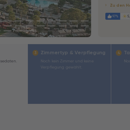
Zu den H
97%
5
Zimmertyp & Verpflegung
Ta
3
4
isedaten.
Noch kein Zimmer und keine
Noc
Verpflegung gewählt.