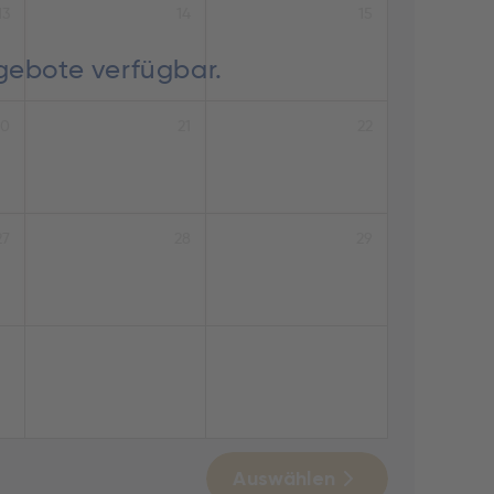
13
14
15
ngebote verfügbar.
20
21
22
27
28
29
Auswählen