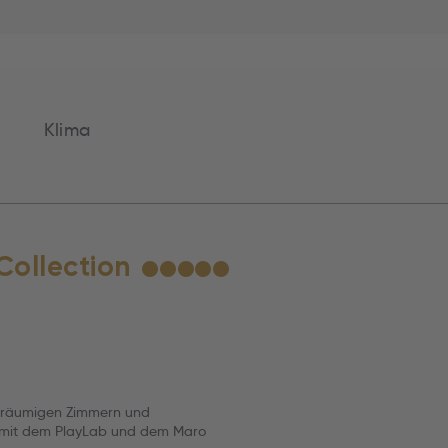
Klima
Collection
★
★
★
★
★
eräumigen Zimmern und
m mit dem PlayLab und dem Maro