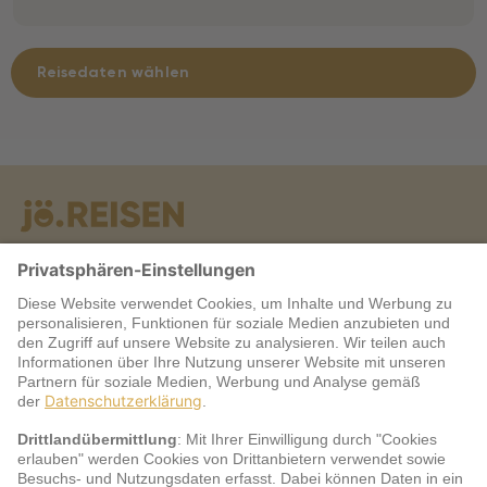
Reisedaten wählen
Warum jö?
Service
jö Bonus Club Partner