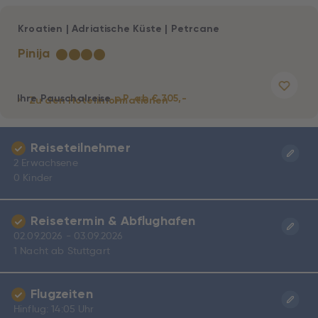
Kroatien
|
Adriatische Küste
|
Petrcane
Pinija
★
★
★
★
Ihre Pauschalreise
p.P. ab € 305,-
Zu den Hotelinformationen
Reiseteilnehmer
2 Erwachsene
0 Kinder
Reisetermin & Abflughafen
02.09.2026 - 03.09.2026
1 Nacht ab Stuttgart
Flugzeiten
Hinflug: 14:05 Uhr