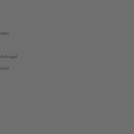
rden.
f Anfrage)
ebühr