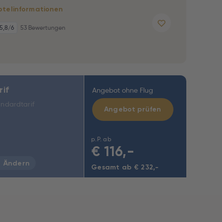
otelinformationen
5,8
/6
53 Bewertungen
rif
Angebot ohne Flug
ndardtarif
Angebot prüfen
p.P. ab
€
116,-
Ändern
Gesamt ab € 232,-