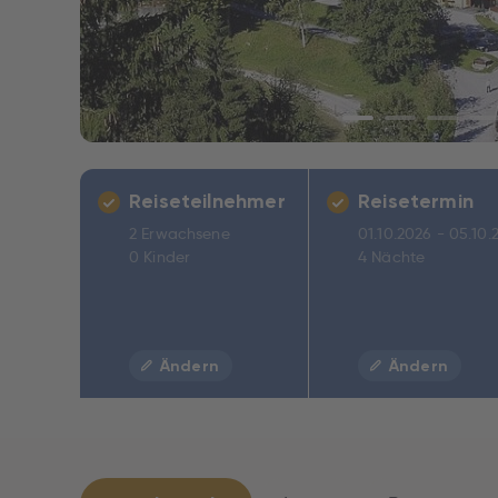
Reiseteilnehmer
Reisetermin
2 Erwachsene
01.10.2026 - 05.10.
0 Kinder
4 Nächte
Ändern
Ändern