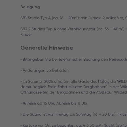
Belegung
SB1 Studio Typ A (ca. 16 – 20m²): min. 1/max. 2 Vollzahler, 
SB2 2 Studios Typ A ohne Verbindungstür (ca. 36 – 40m²): 
Kinder
Generelle Hinweise
• Bitte geben Sie bei telefonischer Buchung den Reiseco
• Änderungen vorbehalten.
• Im Sommer 2026 erhalten alle Gäste des Hotels die 
damit "täglich Freie Fahrt mit den Bergbahnen" in der Wil
Öffnungszeiten der Bergbahnen und die AGBs zur Wilds
• Anreise ab 16 Uhr, Abreise bis 11 Uhr
• Die Sauna ist von Freitag bis Sonntag (16 – 20 Uhr) inklusi
• Kurtaxe vor Ort zu bezahlen: ca. € 3,50 p.P./Nacht (ab 1