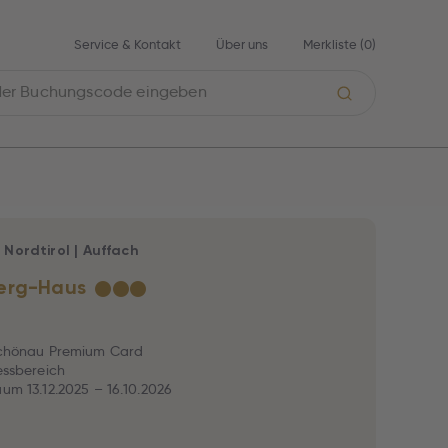
Service & Kontakt
Über uns
Merkliste (
0
)
|
Nordtirol
|
Auffach
erg-Haus
★
★
★
dschönau Premium Card
nessbereich
aum 13.12.2025 – 16.10.2026