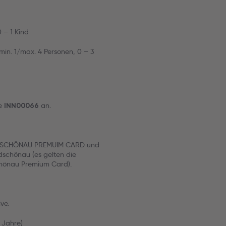
0 – 1 Kind
min. 1/max. 4 Personen, 0 – 3
de
an.
INN00066
WILDSCHÖNAU PREMUIM CARD und
dschönau (es gelten die
chönau Premium Card).
ve.
5 Jahre)