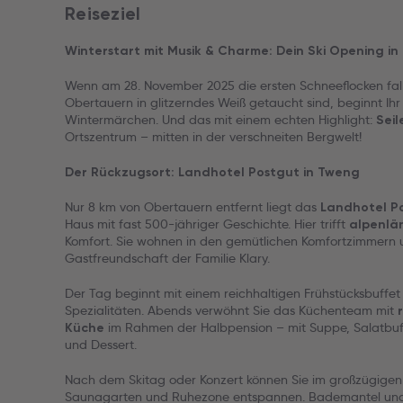
Reiseziel
Winterstart mit Musik & Charme: Dein Ski Opening i
Wenn am 28. November 2025 die ersten Schneeflocken fal
Obertauern in glitzerndes Weiß getaucht sind, beginnt Ihr
Wintermärchen. Und das mit einem echten Highlight:
Seil
Ortszentrum – mitten in der verschneiten Bergwelt!
Der Rückzugsort: Landhotel Postgut in Tweng
Nur 8 km von Obertauern entfernt liegt das
Landhotel P
Haus mit fast 500-jähriger Geschichte. Hier trifft
alpenlä
Komfort. Sie wohnen in den gemütlichen Komfortzimmern u
Gastfreundschaft der Familie Klary.
Der Tag beginnt mit einem reichhaltigen Frühstücksbuff
Spezialitäten. Abends verwöhnt Sie das Küchenteam mit
im Rahmen der Halbpension – mit Suppe, Salatbuff
Küche
und Dessert.
Nach dem Skitag oder Konzert können Sie im großzügige
Saunagarten und Ruhezone entspannen. Bademantel und S