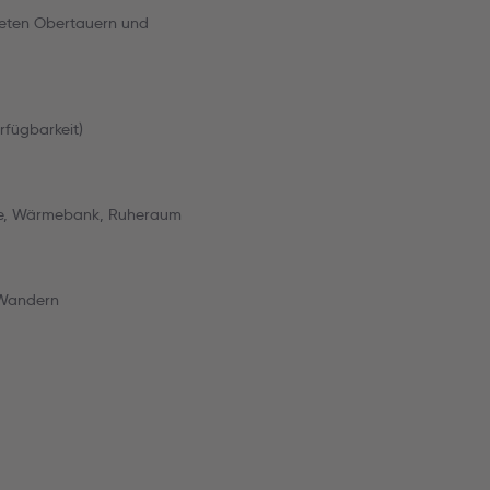
ieten Obertauern und
rfügbarkeit)
ine, Wärmebank, Ruheraum
-Wandern