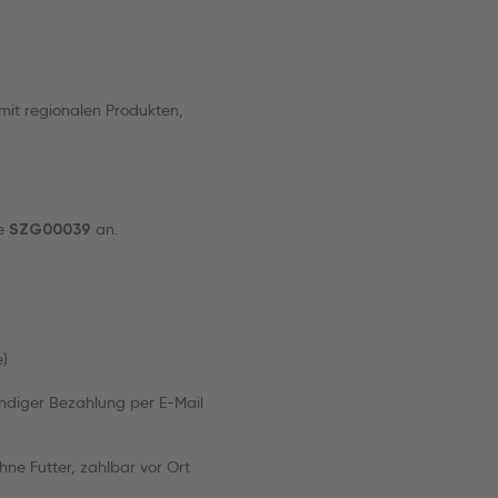
 mit regionalen Produkten,
de
an.
SZG00039
e)
ändiger Bezahlung per E-Mail
ohne Futter, zahlbar vor Ort