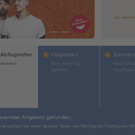
Zu den H
 Abflughafen
Flugzeiten
Zimmert
3
4
isedaten.
Noch kein Flug
Noch kein 
gewählt.
Verpflegun
passendes Angebot gefunden.
ch erreichen Sie unser Service-Team von Montag bis Freitag von 0