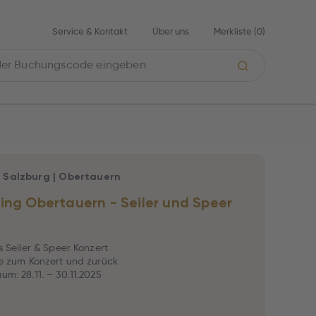
Service & Kontakt
Über uns
Merkliste (
0
)
|
Salzburg
|
Obertauern
ing Obertauern - Seiler und Speer
ts Seiler & Speer Konzert
tle zum Konzert und zurück
um: 28.11. – 30.11.2025