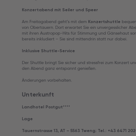
Konzertabend mit Seiler und Speer
Am Freitagabend geht’s mit dem
bequem 
Konzertshuttle
von Obertauern. Dort erwartet Sie ein unvergesslicher Ab
mit ihren Austropop-Hits für Stimmung und Gänsehaut so
bereits inkludiert – Sie sind mittendrin statt nur dabei.
Inklusive Shuttle-Service
Der Shuttle bringt Sie sicher und stressfrei zum Konzert u
den Abend ganz entspannt genießen.
Änderungen vorbehalten.
Unterkunft
Landhotel Postgut****
Lage
Tauernstrasse 13, AT – 5563 Tweng; Tel.: +43 6471 20