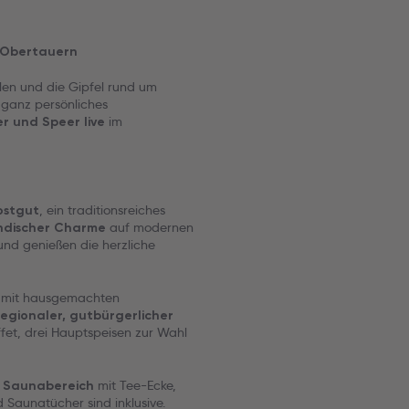
n Obertauern
len und die Gipfel rund um
 ganz persönliches
im
er und Speer live
, ein traditionsreiches
ostgut
auf modernen
ndischer Charme
nd genießen die herzliche
et mit hausgemachten
regionaler, gutbürgerlicher
et, drei Hauptspeisen zur Wahl
n
mit Tee-Ecke,
Saunabereich
aunatücher sind inklusive.