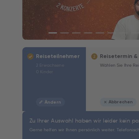
Reiseteilnehmer
Reisetermin &
2
2 Erwachsene
Wählen Sie Ihre Re
0 Kinder
Abbrechen
Ändern
Zu Ihrer Auswahl haben wir leider kein 
Gerne helfen wir Ihnen persönlich weiter. Telefonis