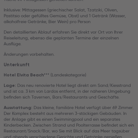
Inklusive: Mittagessen (griechischer Salat, Tzatziki, Oliven,
Pastitsio oder gefülltes Gemüse, Obst) und 1 Getränk (Wasser,
alkoholfreie Getränke, Bier Wein) pro Person
Den detaillierten Ablauf erfahren Sie direkt vor Ort von Ihrer
Reiseleitung, ebenso die geplanten Termine der einzelnen
Ausflüge.
Änderungen vorbehalten.
Unterkunft
(Landeskategorie)
Hotel Elvita Beach***
Das neu renovierte Hotel liegt direkt am Sand/Kiesstrand
Lage:
und ist ca. 3 km von Lardos entfernt, in der näheren Umgebung
befinden sich Tavernen, Bars/Restaurants und Geschäfte.
Das kleine, familiäre Hotel verfügt über 69 Zimmer.
Ausstattung:
Der Komplex besteht aus mehreren 3-stöckigen Gebäuden. In
der Anlage gibt es einen Swimmingpool und ein separates
Kinderbecken. Zwischen Strand und Poolterrasse befindet sich ein
Restaurant/Snack/Bar, wo Sie mit Blick auf das Meer tagsüber
und abends verschiedene Gerichte und Getränke genießen