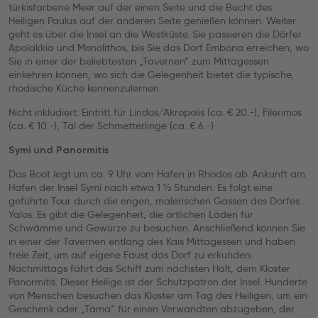
türkisfarbene Meer auf der einen Seite und die Bucht des
Heiligen Paulus auf der anderen Seite genießen können. Weiter
geht es über die Insel an die Westküste. Sie passieren die Dörfer
Apolakkia und Monolithos, bis Sie das Dorf Embona erreichen, wo
Sie in einer der beliebtesten „Tavernen“ zum Mittagessen
einkehren können, wo sich die Gelegenheit bietet die typische,
rhodische Küche kennenzulernen.
Nicht inkludiert: Eintritt für Lindos/Akropolis (ca. € 20.-), Filerimos
(ca. € 10.-), Tal der Schmetterlinge (ca. € 6.-)
Symi und Panormitis
Das Boot legt um ca. 9 Uhr vom Hafen in Rhodos ab. Ankunft am
Hafen der Insel Symi nach etwa 1 ½ Stunden. Es folgt eine
geführte Tour durch die engen, malerischen Gassen des Dorfes
Yalos. Es gibt die Gelegenheit, die örtlichen Läden für
Schwämme und Gewürze zu besuchen. Anschließend können Sie
in einer der Tavernen entlang des Kais Mittagessen und haben
freie Zeit, um auf eigene Faust das Dorf zu erkunden.
Nachmittags fährt das Schiff zum nächsten Halt, dem Kloster
Panormitis. Dieser Heilige ist der Schutzpatron der Insel. Hunderte
von Menschen besuchen das Kloster am Tag des Heiligen, um ein
Geschenk oder „Tama“ für einen Verwandten abzugeben, der