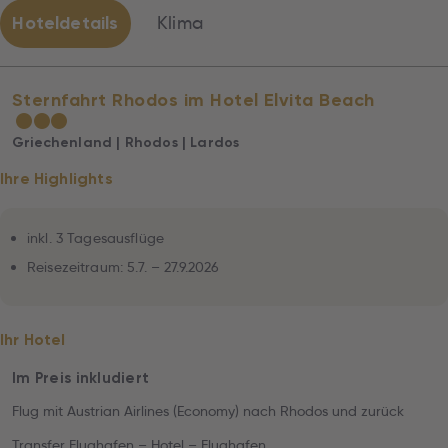
Hoteldetails
Klima
Sternfahrt Rhodos im Hotel Elvita Beach
★
★
★
Griechenland | Rhodos | Lardos
Ihre Highlights
inkl. 3 Tagesausflüge
Reisezeitraum: 5.7. – 27.9.2026
Ihr Hotel
Im Preis inkludiert
Flug mit Austrian Airlines (Economy) nach Rhodos und zurück
Transfer Flughafen – Hotel – Flughafen