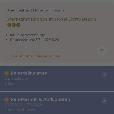
Griechenland
|
Rhodos
|
Lardos
Sternfahrt Rhodos im Hotel Elvita Beach
★
★
★
inkl. 3 Tagesausflüge
Reisezeitraum: 5.7. – 27.9.2026
Zu den Hotelinformationen
Reiseteilnehmer
2 Erwachsene
0 Kinder
Reisetermin & Abflughafen
20.09.2026 - 27.09.2026
7 Nächte ab Wien