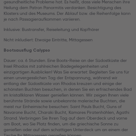
gesundheitliche Probleme hat. Es heißt, dass viele Menschen ihre
Heilung dem Patron Panormitis verdanken. Besichtigung des
Klosters und des Museums. Der Ablauf bzw. die Reihenfolge kann
je nach Passagieraufkommen variieren.
Inklusive: Bustransfer, Reiseleitung und Kopfhörer
Nicht inkludiert: Etwaige Eintritte, Mittagessen
Bootsausflug Calypso
Dauer: ca. 6 Stunden. Eine Boots-Reise an der Südostküste der
Insel Rhodos mit zahlreichen Badegelegenheiten und
einzigartigen Ausblicken! Was Sie erwartet: Begleiten Sie uns für
einen unvergesslichen Tag der Entspannung, während wir
entlang der Südostküste von Rhodos kreuzen und einige der
schönsten Buchten besuchen, in denen Sie ein erfrischendes Bad
im kristallklaren Wasser genießen können. Wir zeigen Ihnen viele
berühmte Strände sowie unbekannte malerische Buchten, die
meist nur Einheimische besuchen: Saint Pauls Bucht, Guns of
Navarone Bucht, Charaki Bucht, Kamares Piratenhöhlen, Agathi
Strand. Verbringen Sie Ihren Tag auf dem Oberdeck und vorne
am Boot, wo Sie Platz finden, um die griechische Sonne zu
genießen oder auf dem schattigen Unterdeck um an einem der
Tische Ihr Mittagessen genießen können.