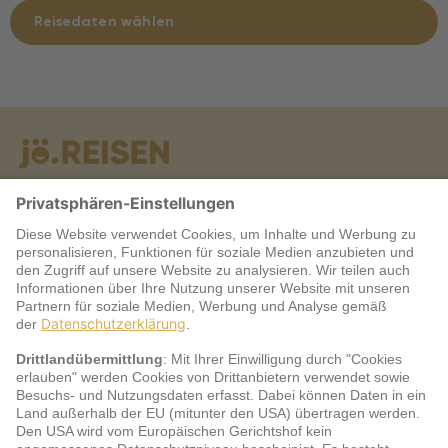
Reisedaten wählen
Warum jö?
Service
jö Bonus Club Partner