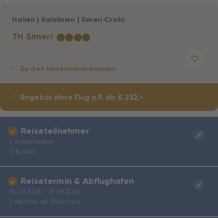
Italien
|
Kalabrien
|
Simeri Crichi
TH Simeri
★
★
★
★
Zu den Hotelinformationen
Angebot ohne Flug
p.P. ab € 232,-
Reiseteilnehmer
2 Erwachsene
0 Kinder
Reisetermin & Abflughafen
16.09.2026 - 19.09.2026
3 Nächte ab München