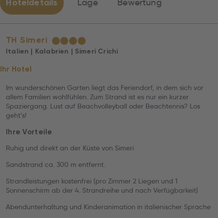
Hoteldetails
Lage
Bewertung
TH Simeri
★
★
★
★
Italien | Kalabrien | Simeri Crichi
Ihr Hotel
Im wunderschönen Garten liegt das Feriendorf, in dem sich vor
allem Familien wohlfühlen. Zum Strand ist es nur ein kurzer
Spaziergang. Lust auf Beachvolleyball oder Beachtennis? Los
geht‘s!
Ihre Vorteile
Ruhig und direkt an der Küste von Simeri
Sandstrand ca. 300 m entfernt.
Strandleistungen kostenfrei (pro Zimmer 2 Liegen und 1
Sonnenschirm ab der 4. Strandreihe und nach Verfügbarkeit)
Abendunterhaltung und Kinderanimation in italienischer Sprache