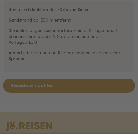
Ruhig und direkt an der Küste von Simeri
Sandstrand ca. 300 m entfernt.
Strandleistungen kostenfrei (pro Zimmer 2 Liegen und 1
Sonnenschirm ab der 4. Strandreihe und nach
Verfügbarkeit)
Abendunterhaltung und Kinderanimation in italienischer
Sprache
Reisedaten wählen