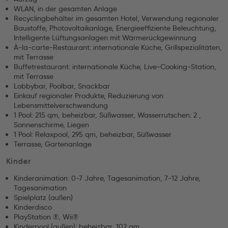
WLAN, in der gesamten Anlage
Recyclingbehälter im gesamten Hotel, Verwendung regionaler
Baustoffe, Photovoltaikanlage, Energieeffiziente Beleuchtung,
Intelligente Lüftungsanlagen mit Wärmerückgewinnung
À-la-carte-Restaurant: internationale Küche, Grillspezialitäten,
mit Terrasse
Buffetrestaurant: internationale Küche, Live-Cooking-Station,
mit Terrasse
Lobbybar, Poolbar, Snackbar
Einkauf regionaler Produkte, Reduzierung von
Lebensmittelverschwendung
1 Pool: 215 qm, beheizbar, Süßwasser, Wasserrutschen: 2 ,
Sonnenschirme, Liegen
1 Pool: Relaxpool, 295 qm, beheizbar, Süßwasser
Terrasse, Gartenanlage
Kinder
Kinderanimation: 0-7 Jahre, Tagesanimation, 7-12 Jahre,
Tagesanimation
Spielplatz (außen)
Kinderdisco
PlayStation ®, Wii®
Kinderpool (außen): beheizbar, 102 qm