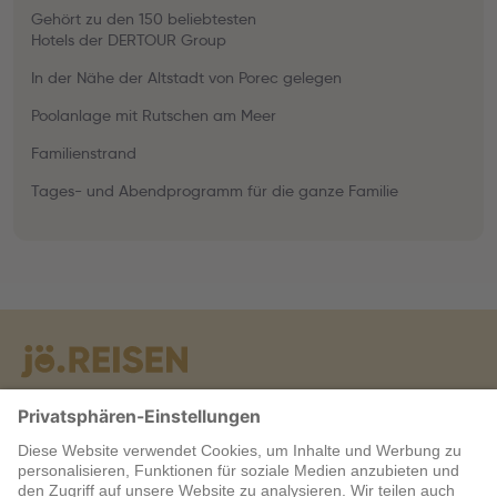
Gehört zu den 150 beliebtesten
Hotels der DERTOUR Group
In der Nähe der Altstadt von Porec gelegen
Poolanlage mit Rutschen am Meer
Familienstrand
Tages- und Abendprogramm für die ganze Familie
Warum jö?