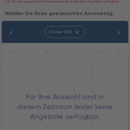
Für die ausgewählte Reisedauer ist leider kein Angebot verfügbar.
Wählen Sie Ihren gewünschten Anreisetag.
Oktober 2026
Mo
Di
Mi
Do
Fr
Sa
So
1
2
3
4
5
6
7
8
9
10
11
Für Ihre Auswahl sind in
12
13
14
15
16
17
18
diesem Zeitraum leider keine
Angebote verfügbar.
19
20
21
22
23
24
25