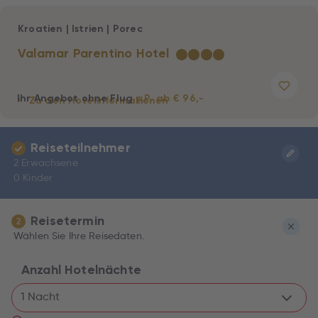
Kroatien
|
Istrien
|
Porec
Valamar Parentino Hotel
★
★
★
★
Ihr Angebot ohne Flug
p.P. ab € 96,-
Zu den Hotelinformationen
Reiseteilnehmer
2 Erwachsene
0 Kinder
Reisetermin
2
Wählen Sie Ihre Reisedaten.
Anzahl Hotelnächte
1 Nacht