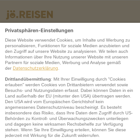
Warum jö?
Service
jö Bonus Club Partner
Zahlungsarten & Sicherheit