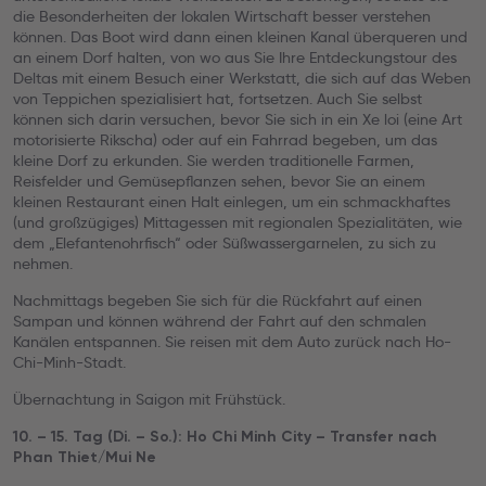
die Besonderheiten der lokalen Wirtschaft besser verstehen
können. Das Boot wird dann einen kleinen Kanal überqueren und
an einem Dorf halten, von wo aus Sie Ihre Entdeckungstour des
Deltas mit einem Besuch einer Werkstatt, die sich auf das Weben
von Teppichen spezialisiert hat, fortsetzen. Auch Sie selbst
können sich darin versuchen, bevor Sie sich in ein Xe loi (eine Art
motorisierte Rikscha) oder auf ein Fahrrad begeben, um das
kleine Dorf zu erkunden. Sie werden traditionelle Farmen,
Reisfelder und Gemüsepflanzen sehen, bevor Sie an einem
kleinen Restaurant einen Halt einlegen, um ein schmackhaftes
(und großzügiges) Mittagessen mit regionalen Spezialitäten, wie
dem „Elefantenohrfisch“ oder Süßwassergarnelen, zu sich zu
nehmen.
Nachmittags begeben Sie sich für die Rückfahrt auf einen
Sampan und können während der Fahrt auf den schmalen
Kanälen entspannen. Sie reisen mit dem Auto zurück nach Ho-
Chi-Minh-Stadt.
Übernachtung in Saigon mit Frühstück.
10. – 15. Tag (Di. – So.): Ho Chi Minh City – Transfer nach
Phan Thiet/Mui Ne