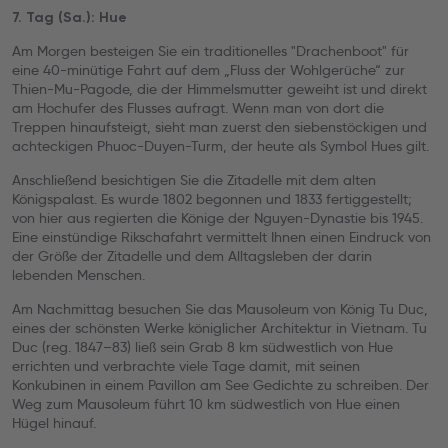
7. Tag (Sa.): Hue
Am Morgen besteigen Sie ein traditionelles "Drachenboot" für
eine 40-minütige Fahrt auf dem „Fluss der Wohlgerüche“ zur
Thien-Mu-Pagode, die der Himmelsmutter geweiht ist und direkt
am Hochufer des Flusses aufragt. Wenn man von dort die
Treppen hinaufsteigt, sieht man zuerst den siebenstöckigen und
achteckigen Phuoc-Duyen-Turm, der heute als Symbol Hues gilt.
Anschließend besichtigen Sie die Zitadelle mit dem alten
Königspalast. Es wurde 1802 begonnen und 1833 fertiggestellt;
von hier aus regierten die Könige der Nguyen-Dynastie bis 1945.
Eine einstündige Rikschafahrt vermittelt Ihnen einen Eindruck von
der Größe der Zitadelle und dem Alltagsleben der darin
lebenden Menschen.
Am Nachmittag besuchen Sie das Mausoleum von König Tu Duc,
eines der schönsten Werke königlicher Architektur in Vietnam. Tu
Duc (reg. 1847–83) ließ sein Grab 8 km südwestlich von Hue
errichten und verbrachte viele Tage damit, mit seinen
Konkubinen in einem Pavillon am See Gedichte zu schreiben. Der
Weg zum Mausoleum führt 10 km südwestlich von Hue einen
Hügel hinauf.