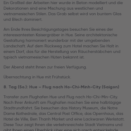
Ein Großteil der Arbeiten hier wurde in Beton modelliert und die
Dekorationen sind eine Mischung aus westlichen und
vietnamesischen Stilen. Das Grab selbst wird von buntem Glas
und Blech dominiert.
Am Ende Ihres Besichtigungstages besuchen Sie eines der
interessantesten Kaisergräber in Hue. Seine architektonische
Gestaltung harmoniert wunderbar mit der umgebenden
Landschaft. Auf dem Rückweg zum Hotel machen Sie Halt in
einem Dorf, das für die Herstellung von Räucherstäbchen und
typisch vietnamesischen Hüten bekannt ist.
Der Abend steht Ihnen zur freien Verfügung.
Übernachtung in Hue mit Frühstück.
8. Tag (So.): Hue – Flug nach Ho-Chi-Minh-City (Saigon)
Transfer zum Flughafen Hue und Flug nach Ho-Chi-Min-City.
Nach Ihrer Ankunft am Flughafen machen Sie eine halbtägige
Stadtrundfahrt. Sie besuchen das History Museum, die Notre
Dame Kathedrale, das Central Post Office, das Opernhaus, das
Hotel de Ville, Ben Thanh Market und eine Lackwaren Werkstatt.
Diese Tour zeigt Ihnen die verkehrsreichste Stadt Vietnams und
gibt Ihnen einen Überblick über eine sich rasch entwickelnde