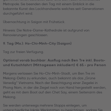
Metropole. Sie beenden den Tag mit einem Einblick in die
bekannte Kunst des Lackhandwerks welches seit Generationen
durchgeführt wird.
Übernachtung in Saigon mit Frühstück.
Hinweis: Die Notre-Dame-Kathedrale ist aufgrund von
Renovierungen geschlossen.
9. Tag (Mo.): Ho-Chi-Minh-City (Saigon)
Tag zur freien Verfügung.
Optional vorab buchbar: Ausflug nach Ben Tre inkl. Boots-
und Kutschfahrt (Mittagessen inkludiert) € 65.- pro Person
Morgens verlassen Sie Ho-Chi-Minh-Stadt, um Ben Tre im
Mekong-Delta zu erkunden, auch bekannt als das „Grüne
Venedig“ Vietnams. Nach der Besichtigung einer Ziegelei in
Phong Nam, in der die Ziegel noch von Hand hergestellt werden,
geht es mit dem Boot auf den Chet Say, einem Seitenarm des
Mekong.
Sie werden unterwegs mehrere Stopps einlegen, um
unterschiedliche lokale Werkstätten zu besichtigen, sodass Sie