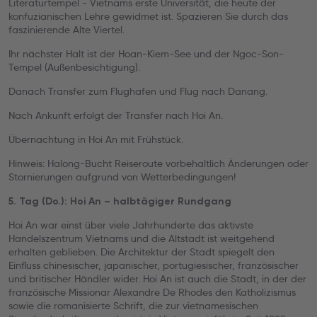
Literaturtempel - Vietnams erste Universität, die heute der
konfuzianischen Lehre gewidmet ist. Spazieren Sie durch das
faszinierende Alte Viertel.
Ihr nächster Halt ist der Hoan-Kiem-See und der Ngoc-Son-
Tempel (Außenbesichtigung).
Danach Transfer zum Flughafen und Flug nach Danang.
Nach Ankunft erfolgt der Transfer nach Hoi An.
Übernachtung in Hoi An mit Frühstück.
Hinweis: Halong-Bucht Reiseroute vorbehaltlich Änderungen oder
Stornierungen aufgrund von Wetterbedingungen!
5. Tag (Do.): Hoi An – halbtägiger Rundgang
Hoi An war einst über viele Jahrhunderte das aktivste
Handelszentrum Vietnams und die Altstadt ist weitgehend
erhalten geblieben. Die Architektur der Stadt spiegelt den
Einfluss chinesischer, japanischer, portugiesischer, französischer
und britischer Händler wider. Hoi An ist auch die Stadt, in der der
französische Missionar Alexandre De Rhodes den Katholizismus
sowie die romanisierte Schrift, die zur vietnamesischen