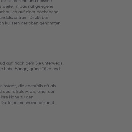
ür historische und epische
s weiter in das nahgelegene
eschaulich auf einer Hochebene
Handelszentrum. Direkt bei
sich Kulissen der oben genannten
oud auf. Nach dem Sie unterwegs
ie hohe Hänge, grüne Täler und
instadt, die ebenfalls oft als
des Tafilalet-Tals, einer der
 ihre Nähe zu den
 Dattelpalmenhaine bekannt.