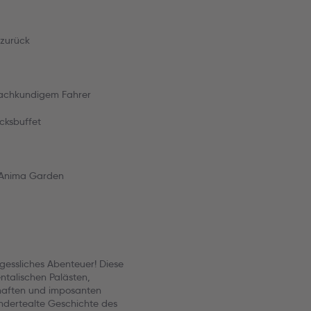
 zurück
t fachkundigem Fahrer
cksbuffet
nd Anima Garden
gessliches Abenteuer! Diese
entalischen Palästen,
aften und imposanten
hundertealte Geschichte des