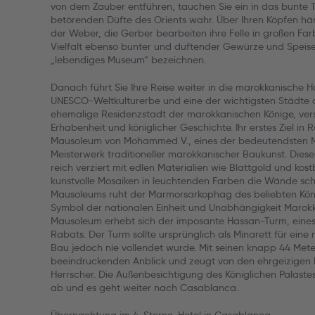
von dem Zauber entführen, tauchen Sie ein in das bunte 
betörenden Düfte des Orients wahr. Über Ihren Köpfen hä
der Weber, die Gerber bearbeiten ihre Felle in großen Fa
Vielfalt ebenso bunter und duftender Gewürze und Speisen
„lebendiges Museum“ bezeichnen.
Danach führt Sie Ihre Reise weiter in die marokkanische H
UNESCO-Weltkulturerbe und eine der wichtigsten Städte 
ehemalige Residenzstadt der marokkanischen Könige, ver
Erhabenheit und königlicher Geschichte. Ihr erstes Ziel in 
Mausoleum von Mohammed V., eines der bedeutendsten M
Meisterwerk traditioneller marokkanischer Baukunst. Dies
reich verziert mit edlen Materialien wie Blattgold und k
kunstvolle Mosaiken in leuchtenden Farben die Wände sc
Mausoleums ruht der Marmorsarkophag des beliebten Kön
Symbol der nationalen Einheit und Unabhängigkeit Marok
Mausoleum erhebt sich der imposante Hassan-Turm, eine
Rabats. Der Turm sollte ursprünglich als Minarett für eine
Bau jedoch nie vollendet wurde. Mit seinen knapp 44 Met
beeindruckenden Anblick und zeugt von den ehrgeizigen
Herrscher. Die Außenbesichtigung des Königlichen Palaste
ab und es geht weiter nach Casablanca.