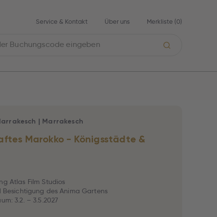
Service & Kontakt
Über uns
Merkliste (
0
)
arrakesch
|
Marrakesch
ftes Marokko - Königsstädte &
ng Atlas Film Studios
nd Besichtigung des Anima Gartens
um: 3.2. – 3.5.2027