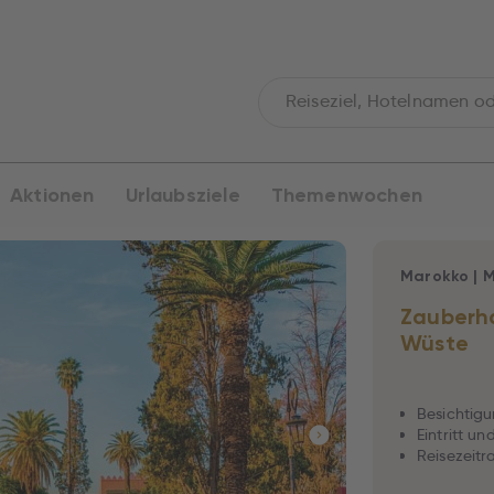
Aktionen
Urlaubsziele
Themenwochen
Marokko
|
M
Zauberha
Wüste
Besichtigu
Eintritt u
Reisezeitra