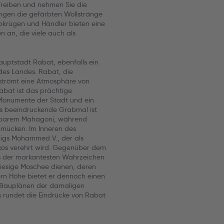
Treiben und nehmen Sie die
ngen die gefärbten Wollstränge
rbkrügen und Händler bieten eine
 an, die viele auch als
auptstadt Rabat, ebenfalls ein
des Landes. Rabat, die
strömt eine Atmosphäre von
Rabat ist das prächtige
onumente der Stadt und ein
es beeindruckende Grabmal ist
ostbarem Mahagoni, während
hmücken. Im Inneren des
igs Mohammed V., der als
kos verehrt wird. Gegenüber dem
s der markantesten Wahrzeichen
 riesige Moschee dienen, deren
ern Höhe bietet er dennoch einen
 Bauplänen der damaligen
s rundet die Eindrücke von Rabat