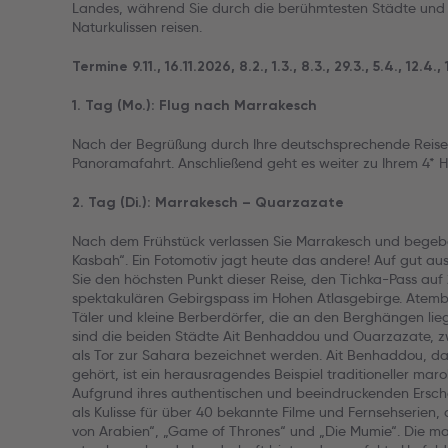
Landes, während Sie durch die berühmtesten Städte und
Naturkulissen reisen.
Termine 9.11., 16.11.2026, 8.2., 1.3., 8.3., 29.3., 5.4., 12.4.
1. Tag (Mo.): Flug nach Marrakesch
Nach der Begrüßung durch Ihre deutschsprechende Reisel
Panoramafahrt. Anschließend geht es weiter zu Ihrem 4* H
2. Tag (Di.): Marrakesch – Quarzazate
Nach dem Frühstück verlassen Sie Marrakesch und begeben
Kasbah“. Ein Fotomotiv jagt heute das andere! Auf gut 
Sie den höchsten Punkt dieser Reise, den Tichka-Pass auf
spektakulären Gebirgspass im Hohen Atlasgebirge. Atem
Täler und kleine Berberdörfer, die an den Berghängen lieg
sind die beiden Städte Ait Benhaddou und Ouarzazate, zwe
als Tor zur Sahara bezeichnet werden. Ait Benhaddou, 
gehört, ist ein herausragendes Beispiel traditioneller mar
Aufgrund ihres authentischen und beeindruckenden Ersche
als Kulisse für über 40 bekannte Filme und Fernsehserien,
von Arabien“, „Game of Thrones“ und „Die Mumie“. Die m