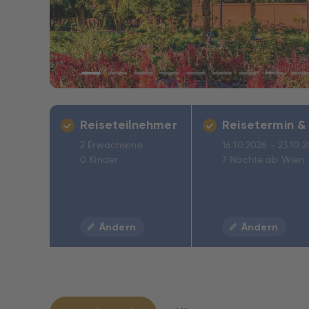
Reiseteilnehmer
Reisetermin &
2 Erwachsene
16.10.2026 - 23.10.
0 Kinder
7 Nächte ab Wien
Ändern
Ändern