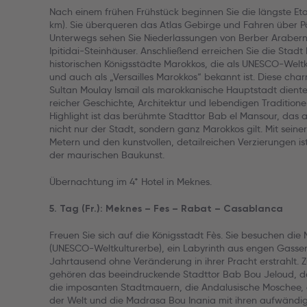
Nach einem frühen Frühstück beginnen Sie die längste Et
km). Sie überqueren das Atlas Gebirge und Fahren über P
Unterwegs sehen Sie Niederlassungen von Berber Arabern
Ipitidai-Steinhäuser. Anschließend erreichen Sie die Stadt 
historischen Königsstädte Marokkos, die als UNESCO-Welt
und auch als „Versailles Marokkos“ bekannt ist. Diese char
Sultan Moulay Ismail als marokkanische Hauptstadt diente,
reicher Geschichte, Architektur und lebendigen Traditione
Highlight ist das berühmte Stadttor Bab el Mansour, das a
nicht nur der Stadt, sondern ganz Marokkos gilt. Mit sein
Metern und den kunstvollen, detailreichen Verzierungen ist
der maurischen Baukunst.
Übernachtung im 4* Hotel in Meknes.
5. Tag (Fr.): Meknes – Fes – Rabat – Casablanca
Freuen Sie sich auf die Königsstadt Fès. Sie besuchen die 
(UNESCO-Weltkulturerbe), ein Labyrinth aus engen Gassen,
Jahrtausend ohne Veränderung in ihrer Pracht erstrahlt. 
gehören das beeindruckende Stadttor Bab Bou Jeloud, da
die imposanten Stadtmauern, die Andalusische Moschee, ei
der Welt und die Madrasa Bou Inania mit ihren aufwändig