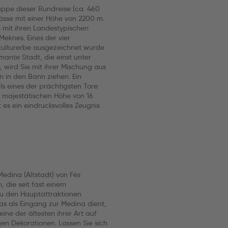
appe dieser Rundreise (ca. 460
ässe mit einer Höhe von 2200 m.
 mit ihren Landestypischen
Meknes. Eines der vier
kulturerbe ausgezeichnet wurde
mante Stadt, die einst unter
 wird Sie mit ihrer Mischung aus
n in den Bann ziehen. Ein
ls eines der prächtigsten Tore
er majestätischen Höhe von 16
 es ein eindrucksvolles Zeugnis
Medina (Altstadt) von Fès
 die seit fast einem
Zu den Hauptattraktionen
s als Eingang zur Medina dient,
ne der ältesten ihrer Art auf
en Dekorationen. Lassen Sie sich