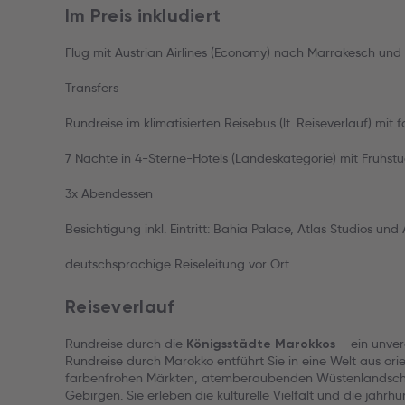
Im Preis inkludiert
Flug mit Austrian Airlines (Economy) nach Marrakesch und
Transfers
Rundreise im klimatisierten Reisebus (lt. Reiseverlauf) mi
7 Nächte in 4-Sterne-Hotels (Landeskategorie) mit Frühstü
3x Abendessen
Besichtigung inkl. Eintritt: Bahia Palace, Atlas Studios u
deutschsprachige Reiseleitung vor Ort
Reiseverlauf
Rundreise durch die
– ein unver
Königsstädte Marokkos
Rundreise durch Marokko entführt Sie in eine Welt aus ori
farbenfrohen Märkten, atemberaubenden Wüstenlandsch
Gebirgen. Sie erleben die kulturelle Vielfalt und die jahr