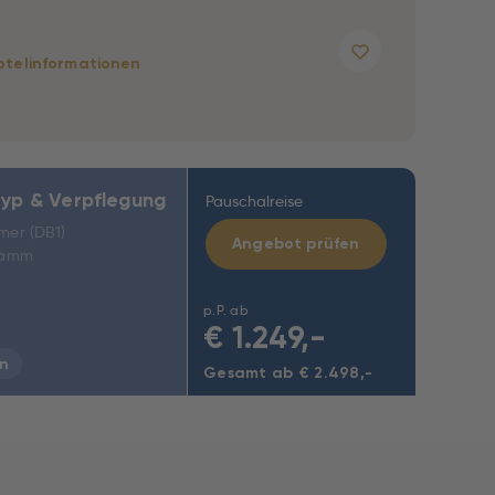
otelinformationen
yp & Verpflegung
Pauschalreise
mer (DB1)
Angebot prüfen
ramm
p.P. ab
€
1.249,-
n
Gesamt ab € 2.498,-