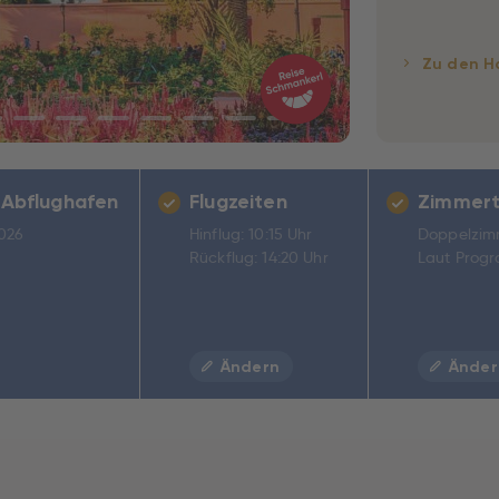
Zu den H
 Abflughafen
Flugzeiten
Zimmert
2026
Hinflug: 10:15 Uhr
Doppelzim
Rückflug: 14:20 Uhr
Laut Prog
Ändern
Änder