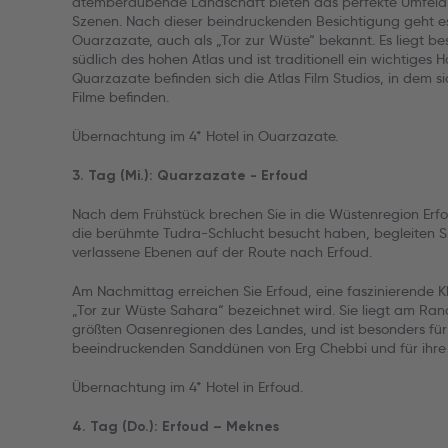
atemberaubende Landschaft bieten das perfekte Umfeld f
Szenen. Nach dieser beindruckenden Besichtigung geht e
Ouarzazate, auch als „Tor zur Wüste“ bekannt. Es liegt b
südlich des hohen Atlas und ist traditionell ein wichtiges 
Quarzazate befinden sich die Atlas Film Studios, in dem 
Filme befinden.
Übernachtung im 4* Hotel in Ouarzazate.
3. Tag (Mi.): Quarzazate - Erfoud
Nach dem Frühstück brechen Sie in die Wüstenregion Erf
die berühmte Tudra-Schlucht besucht haben, begleiten S
verlassene Ebenen auf der Route nach Erfoud.
Am Nachmittag erreichen Sie Erfoud, eine faszinierende Kle
„Tor zur Wüste Sahara“ bezeichnet wird. Sie liegt am Rand 
größten Oasenregionen des Landes, und ist besonders für
beeindruckenden Sanddünen von Erg Chebbi und für ihre
Übernachtung im 4* Hotel in Erfoud.
4. Tag (Do.): Erfoud – Meknes