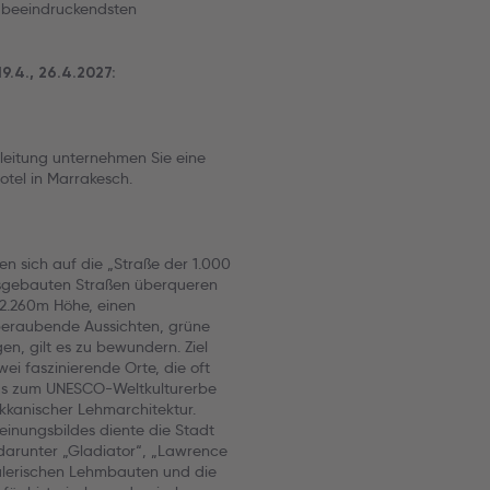
 beeindruckendsten
, 19.4., 26.4.2027:
eitung unternehmen Sie eine
otel in Marrakesch.
 sich auf die „Straße der 1.000
ausgebauten Straßen überqueren
 2.260m Höhe, einen
beraubende Aussichten, grüne
en, gilt es zu bewundern. Ziel
i faszinierende Orte, die oft
das zum UNESCO-Weltkulturerbe
okkanischer Lehmarchitektur.
inungsbildes diente die Stadt
 darunter „Gladiator“, „Lawrence
alerischen Lehmbauten und die