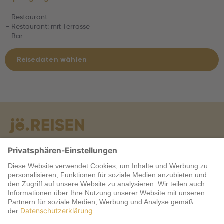
- Restaurant
- Restaurant: mit Terrasse
- Bar
Reisedaten wählen
Warum jö?
Service
jö Bonus Club Partner