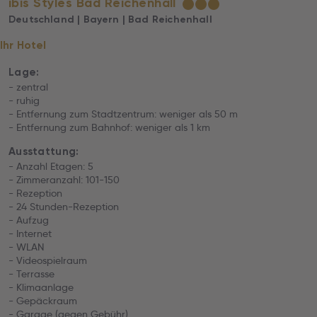
ibis Styles Bad Reichenhall
★
★
★
Deutschland | Bayern | Bad Reichenhall
Ihr Hotel
Lage:
- zentral
- ruhig
- Entfernung zum Stadtzentrum: weniger als 50 m
- Entfernung zum Bahnhof: weniger als 1 km
Ausstattung:
- Anzahl Etagen: 5
- Zimmeranzahl: 101-150
- Rezeption
- 24 Stunden-Rezeption
- Aufzug
- Internet
- WLAN
- Videospielraum
- Terrasse
- Klimaanlage
- Gepäckraum
- Garage (gegen Gebühr)